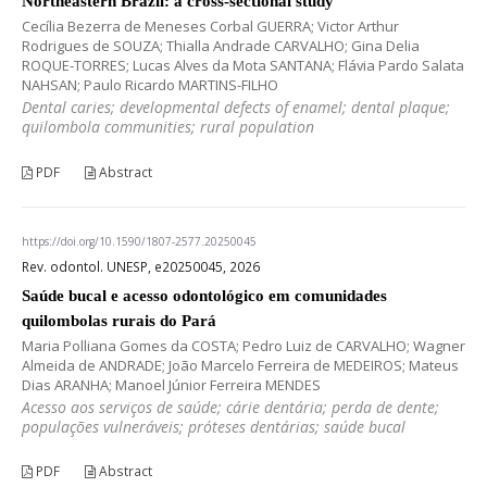
Northeastern Brazil: a cross-sectional study
Cecília Bezerra de Meneses Corbal GUERRA; Victor Arthur
Rodrigues de SOUZA; Thialla Andrade CARVALHO; Gina Delia
ROQUE-TORRES; Lucas Alves da Mota SANTANA; Flávia Pardo Salata
NAHSAN; Paulo Ricardo MARTINS-FILHO
Dental caries; developmental defects of enamel; dental plaque;
quilombola communities; rural population
PDF
Abstract
https://doi.org/10.1590/1807-2577.20250045
Rev. odontol. UNESP, e20250045, 2026
Saúde bucal e acesso odontológico em comunidades
quilombolas rurais do Pará
Maria Polliana Gomes da COSTA; Pedro Luiz de CARVALHO; Wagner
Almeida de ANDRADE; João Marcelo Ferreira de MEDEIROS; Mateus
Dias ARANHA; Manoel Júnior Ferreira MENDES
Acesso aos serviços de saúde; cárie dentária; perda de dente;
populações vulneráveis; próteses dentárias; saúde bucal
PDF
Abstract