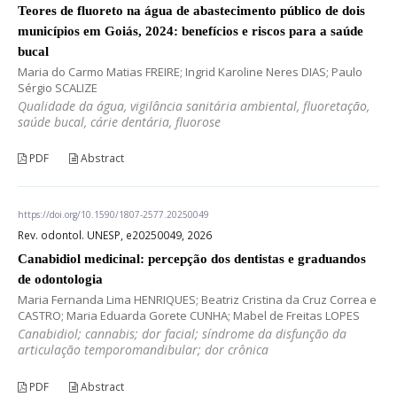
Teores de fluoreto na água de abastecimento público de dois
municípios em Goiás, 2024: benefícios e riscos para a saúde
bucal
Maria do Carmo Matias FREIRE; Ingrid Karoline Neres DIAS; Paulo
Sérgio SCALIZE
Qualidade da água, vigilância sanitária ambiental, fluoretação,
saúde bucal, cárie dentária, fluorose
PDF
Abstract
https://doi.org/10.1590/1807-2577.20250049
Rev. odontol. UNESP, e20250049, 2026
Canabidiol medicinal: percepção dos dentistas e graduandos
de odontologia
Maria Fernanda Lima HENRIQUES; Beatriz Cristina da Cruz Correa e
CASTRO; Maria Eduarda Gorete CUNHA; Mabel de Freitas LOPES
Canabidiol; cannabis; dor facial; síndrome da disfunção da
articulação temporomandibular; dor crônica
PDF
Abstract