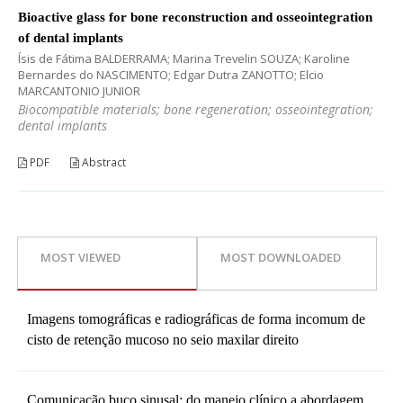
Bioactive glass for bone reconstruction and osseointegration
of dental implants
Ísis de Fátima BALDERRAMA; Marina Trevelin SOUZA; Karoline
Bernardes do NASCIMENTO; Edgar Dutra ZANOTTO; Elcio
MARCANTONIO JUNIOR
Biocompatible materials; bone regeneration; osseointegration;
dental implants
PDF
Abstract
MOST VIEWED
MOST DOWNLOADED
Imagens tomográficas e radiográficas de forma incomum de
cisto de retenção mucoso no seio maxilar direito
Comunicação buco sinusal: do manejo clínico a abordagem