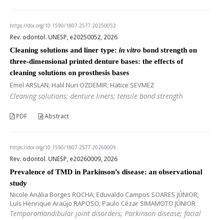
https://doi.org/10.1590/1807-2577.20250052
Rev. odontol. UNESP, e20250052, 2026
Cleaning solutions and liner type:
in vitro
bond strength on
three-dimensional printed denture bases: the effects of
cleaning solutions on prosthesis bases
Emel ARSLAN; Halil Nuri OZDEMIR; Hatice SEVMEZ
Cleaning solutions; denture liners; tensile bond strength
PDF
Abstract
https://doi.org/10.1590/1807-2577.20260009
Rev. odontol. UNESP, e20260009, 2026
Prevalence of TMD in Parkinson’s disease: an observational
study
Nicole Anália Borges ROCHA; Eduvaldo Campos SOARES JÚNIOR;
Luís Henrique Araújo RAPOSO; Paulo Cézar SIMAMOTO JÚNIOR
Temporomandibular joint disorders; Parkinson disease; facial