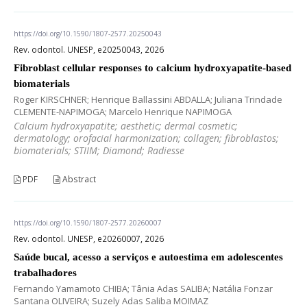
https://doi.org/10.1590/1807-2577.20250043
Rev. odontol. UNESP, e20250043, 2026
Fibroblast cellular responses to calcium hydroxyapatite-based
biomaterials
Roger KIRSCHNER; Henrique Ballassini ABDALLA; Juliana Trindade
CLEMENTE-NAPIMOGA; Marcelo Henrique NAPIMOGA
Calcium hydroxyapatite; aesthetic; dermal cosmetic;
dermatology; orofacial harmonization; collagen; fibroblastos;
biomaterials; STIIM; Diamond; Radiesse
PDF
Abstract
https://doi.org/10.1590/1807-2577.20260007
Rev. odontol. UNESP, e20260007, 2026
Saúde bucal, acesso a serviços e autoestima em adolescentes
trabalhadores
Fernando Yamamoto CHIBA; Tânia Adas SALIBA; Natália Fonzar
Santana OLIVEIRA; Suzely Adas Saliba MOIMAZ