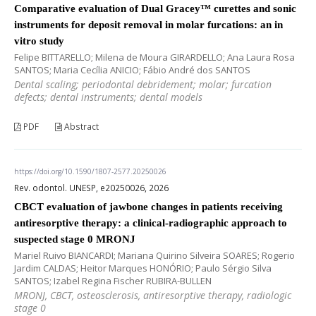
Comparative evaluation of Dual Gracey™ curettes and sonic
instruments for deposit removal in molar furcations: an in
vitro study
Felipe BITTARELLO; Milena de Moura GIRARDELLO; Ana Laura Rosa
SANTOS; Maria Cecília ANICIO; Fábio André dos SANTOS
Dental scaling; periodontal debridement; molar; furcation
defects; dental instruments; dental models
PDF
Abstract
https://doi.org/10.1590/1807-2577.20250026
Rev. odontol. UNESP, e20250026, 2026
CBCT evaluation of jawbone changes in patients receiving
antiresorptive therapy: a clinical-radiographic approach to
suspected stage 0 MRONJ
Mariel Ruivo BIANCARDI; Mariana Quirino Silveira SOARES; Rogerio
Jardim CALDAS; Heitor Marques HONÓRIO; Paulo Sérgio Silva
SANTOS; Izabel Regina Fischer RUBIRA-BULLEN
MRONJ, CBCT, osteosclerosis, antiresorptive therapy, radiologic
stage 0