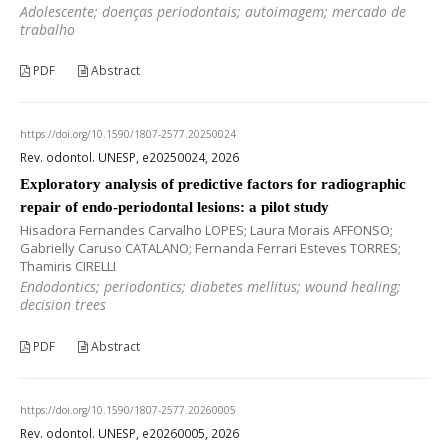
Adolescente; doenças periodontais; autoimagem; mercado de
trabalho
PDF
Abstract
https://doi.org/10.1590/1807-2577.20250024
Rev. odontol. UNESP, e20250024, 2026
Exploratory analysis of predictive factors for radiographic
repair of endo-periodontal lesions: a pilot study
Hisadora Fernandes Carvalho LOPES; Laura Morais AFFONSO;
Gabrielly Caruso CATALANO; Fernanda Ferrari Esteves TORRES;
Thamiris CIRELLI
Endodontics; periodontics; diabetes mellitus; wound healing;
decision trees
PDF
Abstract
https://doi.org/10.1590/1807-2577.20260005
Rev. odontol. UNESP, e20260005, 2026