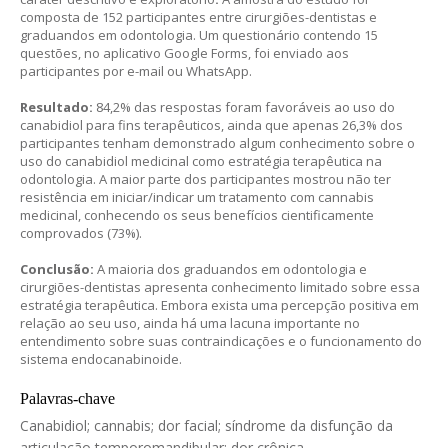
composta de 152 participantes entre cirurgiões-dentistas e
graduandos em odontologia. Um questionário contendo 15
questões, no aplicativo Google Forms, foi enviado aos
participantes por e-mail ou WhatsApp.
Resultado:
84,2% das respostas foram favoráveis ao uso do
canabidiol para fins terapêuticos, ainda que apenas 26,3% dos
participantes tenham demonstrado algum conhecimento sobre o
uso do canabidiol medicinal como estratégia terapêutica na
odontologia. A maior parte dos participantes mostrou não ter
resistência em iniciar/indicar um tratamento com cannabis
medicinal, conhecendo os seus benefícios cientificamente
comprovados (73%).
Conclusão:
A maioria dos graduandos em odontologia e
cirurgiões-dentistas apresenta conhecimento limitado sobre essa
estratégia terapêutica. Embora exista uma percepção positiva em
relação ao seu uso, ainda há uma lacuna importante no
entendimento sobre suas contraindicações e o funcionamento do
sistema endocanabinoide.
Palavras-chave
Canabidiol; cannabis; dor facial; síndrome da disfunção da
articulação temporomandibular; dor crônica