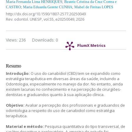
Maria Fernanda Lima HENRIQUES
;
Beatriz Cristina da Cruz Correa e
CASTRO
;
Maria Eduarda Gorete CUNHA
;
Mabel de Freitas LOPES
http://dx.doi.org/10.1590/1807-2577.20250049
Rev. odontol. UNESP,
vol.55,
e20250049, 2026
Views: 236
Downloads: 0
PlumX Metrics
Resumo
Introdução:
O uso do canabidiol (CBD) tem se expandido como
estratégia terapêutica em diversas áreas da saúde, incluindo a
Odontologia, especialmente no manejo da dor. No entanto, ainda
existem lacunas no conhecimento e na percepção de cirurgiões-
dentistas e graduandos quanto à sua aplicação clínica.
Objetivo:
Avaliar a percepção dos profissionais e graduandos de
odontologia a respeito do uso de canabidiol como estratégia
terapêutica.
Material e método:
Pesquisa quantitativa do tipo transversal, de
caráter descritivo e exploratório
.
A amostra do estudo foi