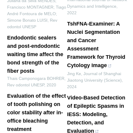
Juliana da Silva MENDES;
Dynamics and Intelligence
,
Francisco MONTAGNER; Tiago
2022
André Fontoura de MELO;
Simone Bonato LUISI
,
Rev
TshFNA-Examiner: A
odontol UNESP
Nuclei Segmentation
Endodontic sealers
and Cancer
and post-endodontic
Assessment
waiting time affect the
Framework for Thyroid
bond strength of the
Cytology Image
fiber posts
Jing Ke
,
Journal of Shanghai
Thais Camponogara BOHRER
,
Jiaotong University (Science)
,
Rev odontol UNESP
,
2020
2024
Evaluation of the effect
Video-Based Detection
of tooth polishing on
of Epileptic Spasms in
color stability after in-
IESS: Modeling,
office bleaching
Detection, and
treatment
Evaluation