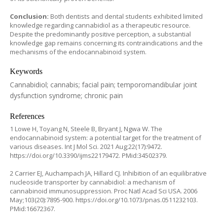
Conclusion:
Both dentists and dental students exhibited limited
knowledge regarding cannabidiol as a therapeutic resource.
Despite the predominantly positive perception, a substantial
knowledge gap remains concerning its contraindications and the
mechanisms of the endocannabinoid system.
Keywords
Cannabidiol; cannabis; facial pain; temporomandibular joint
dysfunction syndrome; chronic pain
References
1 Lowe H, Toyang N, Steele B, Bryant J, Ngwa W. The
endocannabinoid system: a potential target for the treatment of
various diseases. Int J Mol Sci. 2021 Aug;22(17):9472.
https://doi.org/10.3390/ijms22179472
. PMid:34502379.
2 Carrier EJ, Auchampach JA, Hillard CJ. Inhibition of an equilibrative
nucleoside transporter by cannabidiol: a mechanism of
cannabinoid immunosuppression. Proc Natl Acad Sci USA. 2006
May;103(20):7895-900.
https://doi.org/10.1073/pnas.0511232103
.
PMid:16672367.