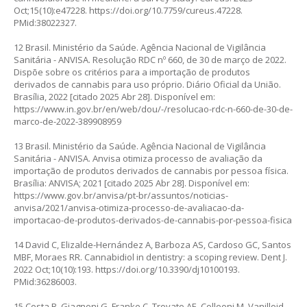
Oct;15(10):e47228.
https://doi.org/10.7759/cureus.47228
.
PMid:38022327.
12 Brasil. Ministério da Saúde. Agência Nacional de Vigilância
Sanitária - ANVISA. Resolução RDC nº 660, de 30 de março de 2022.
Dispõe sobre os critérios para a importação de produtos
derivados de cannabis para uso próprio. Diário Oficial da União.
Brasília, 2022 [citado 2025 Abr 28]. Disponível em:
https://www.in.gov.br/en/web/dou/-/resolucao-rdc-n-660-de-30-de-
marco-de-2022-389908959
13 Brasil. Ministério da Saúde. Agência Nacional de Vigilância
Sanitária - ANVISA. Anvisa otimiza processo de avaliação da
importação de produtos derivados de cannabis por pessoa física.
Brasília: ANVISA; 2021 [citado 2025 Abr 28]. Disponível em:
https://www.gov.br/anvisa/pt-br/assuntos/noticias-
anvisa/2021/anvisa-otimiza-processo-de-avaliacao-da-
importacao-de-produtos-derivados-de-cannabis-por-pessoa-fisica
14 David C, Elizalde-Hernández A, Barboza AS, Cardoso GC, Santos
MBF, Moraes RR. Cannabidiol in dentistry: a scoping review. Dent J.
2022 Oct;10(10):193.
https://doi.org/10.3390/dj10100193
.
PMid:36286003.
15 Costa B, Giagnoni G, Franke C, Trovato AE, Colleoni M. Vanilloid