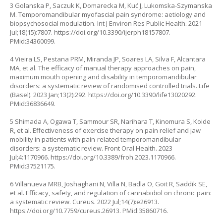
3 Golanska P, Saczuk K, Domarecka M, Kuć J, Lukomska-Szymanska
M. Temporomandibular myofascial pain syndrome: aetiology and
biopsychosocial modulation. Int J Environ Res Public Health. 2021
Jul;18(15):7807.
https://doi.org/10.3390/ijerph18157807
.
PMid:34360099.
4 Vieira LS, Pestana PRM, Miranda JP, Soares LA, Silva F, Alcantara
MA, et al. The efficacy of manual therapy approaches on pain,
maximum mouth opening and disability in temporomandibular
disorders: a systematic review of randomised controlled trials. Life
(Basel). 2023 Jan;13(2):292.
https://doi.org/10.3390/life13020292
.
PMid:36836649.
5 Shimada A, Ogawa T, Sammour SR, Narihara T, Kinomura S, Koide
R, et al. Effectiveness of exercise therapy on pain relief and jaw
mobility in patients with pain-related temporomandibular
disorders: a systematic review. Front Oral Health. 2023
Jul;4:1170966.
https://doi.org/10.3389/froh.2023.1170966
.
PMid:37521175.
6 Villanueva MRB, Joshaghani N, Villa N, Badla O, Goit R, Saddik SE,
et al. Efficacy, safety, and regulation of cannabidiol on chronic pain:
a systematic review. Cureus. 2022 Jul;14(7):e26913.
https://doi.org/10.7759/cureus.26913
. PMid:35860716.