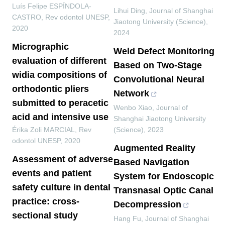
Luís Felipe ESPÍNDOLA-
Lihui Ding
,
Journal of Shanghai
CASTRO
,
Rev odontol UNESP
,
Jiaotong University (Science)
,
2020
2024
Micrographic
Weld Defect Monitoring
evaluation of different
Based on Two-Stage
widia compositions of
Convolutional Neural
orthodontic pliers
Network
submitted to peracetic
Wenbo Xiao
,
Journal of
acid and intensive use
Shanghai Jiaotong University
Érika Zoli MARCIAL
,
Rev
(Science)
,
2023
odontol UNESP
,
2020
Augmented Reality
Assessment of adverse
Based Navigation
events and patient
System for Endoscopic
safety culture in dental
Transnasal Optic Canal
practice: cross-
Decompression
sectional study
Hang Fu
,
Journal of Shanghai