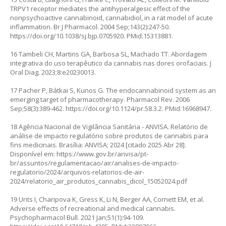
TRPV1 receptor mediates the antihyperalgesic effect of the
nonpsychoactive cannabinoid, cannabidiol, in a rat model of acute
inflammation. Br J Pharmacol. 2004 Sep;143(2):247-50.
https://doi.org/10.1038/sj.bjp.0705920
. PMid:15313881.
16 Tambeli CH, Martins GA, Barbosa SL, Machado TT. Abordagem
integrativa do uso terapêutico da cannabis nas dores orofaciais. J
Oral Diag. 2023;8:e20230013.
17 Pacher P, Bátkai S, Kunos G. The endocannabinoid system as an
emerging target of pharmacotherapy. Pharmacol Rev. 2006
Sep;58(3):389-462.
https://doi.org/10.1124/pr.58.3.2
. PMid:16968947.
18 Agência Nacional de Vigilância Sanitária - ANVISA. Relatório de
análise de impacto regulatório sobre produtos de cannabis para
fins medicinais. Brasília: ANVISA; 2024 [citado 2025 Abr 28].
Disponível em:
https://www.gov.br/anvisa/pt-
br/assuntos/regulamentacao/air/analises-de-impacto-
regulatorio/2024/arquivos-relatorios-de-air-
2024/relatorio_air_produtos_cannabis_dicol_15052024.pdf
19 Urits I, Charipova K, Gress K, Li N, Berger AA, Cornett EM, et al.
Adverse effects of recreational and medical cannabis.
Psychopharmacol Bull. 2021 Jan;51(1):94-109.