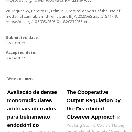
https://doi.org/10.64719/pb.4395
. PMid:33897066.
20 Briques W, Pereira CL, Feliz PS. Practical aspects of the use of
medicinal cannabis in chronic pain. BrJP. 2023;6(Suppl 2):S114-9.
https://doi.org/10.5935/2595-0118.20230056-en
.
Submitted date:
12/19/2025
Accepted date:
03/14/2026
We recommend
Avaliação de dentes
The Cooperative
monorradiculares
Output Regulation by
artificiais utilizados
the Distributed
para treinamento
Observer Approach
endodôntico
Youfeng Su, He Cai, Jie Huang
,
International Journal of Network