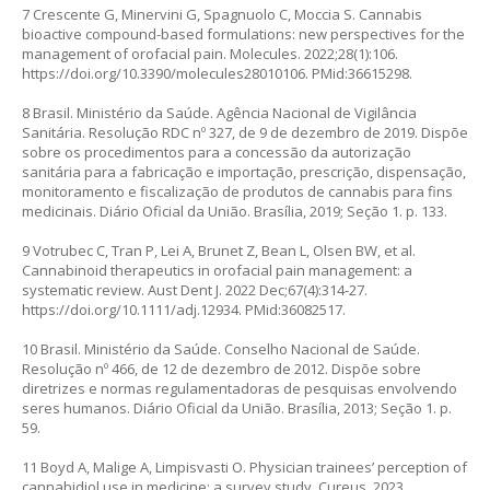
7 Crescente G, Minervini G, Spagnuolo C, Moccia S. Cannabis
bioactive compound-based formulations: new perspectives for the
management of orofacial pain. Molecules. 2022;28(1):106.
https://doi.org/10.3390/molecules28010106
. PMid:36615298.
8 Brasil. Ministério da Saúde. Agência Nacional de Vigilância
Sanitária. Resolução RDC nº 327, de 9 de dezembro de 2019. Dispõe
sobre os procedimentos para a concessão da autorização
sanitária para a fabricação e importação, prescrição, dispensação,
monitoramento e fiscalização de produtos de cannabis para fins
medicinais. Diário Oficial da União. Brasília, 2019; Seção 1. p. 133.
9 Votrubec C, Tran P, Lei A, Brunet Z, Bean L, Olsen BW, et al.
Cannabinoid therapeutics in orofacial pain management: a
systematic review. Aust Dent J. 2022 Dec;67(4):314-27.
https://doi.org/10.1111/adj.12934
. PMid:36082517.
10 Brasil. Ministério da Saúde. Conselho Nacional de Saúde.
Resolução nº 466, de 12 de dezembro de 2012. Dispõe sobre
diretrizes e normas regulamentadoras de pesquisas envolvendo
seres humanos. Diário Oficial da União. Brasília, 2013; Seção 1. p.
59.
11 Boyd A, Malige A, Limpisvasti O. Physician trainees’ perception of
cannabidiol use in medicine: a survey study. Cureus. 2023