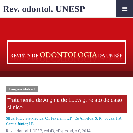
Rev. odontol. UNESP
Congress Abstract
Tratamento de Angina de Ludwig: relato de caso
clínico
Silva, R.C.
;
Statkievicz, C.
;
Faverani, L.P.
;
De Almeida, S. R.
;
Souza, F.A.
;
Garcia-Júnior, I.R.
Rev. odontol. UNESP,
vol.43, nEspecial,
p.0, 2014