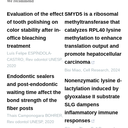
We recommend
Evaluation of the effect
SMYD5 is a ribosomal
of tooth polishing on
methyltransferase that
color stability after in-
catalyzes RPL40 lysine
office bleaching
methylation to enhance
treatment
translation output and
Luís Felipe ESPÍNDOLA-
promote hepatocellular
CASTRO
,
Rev odontol UNESP
,
carcinoma
2020
Bisi Miao
,
Cell Research
,
2024
Endodontic sealers
Nonenzymatic lysine d-
and post-endodontic
lactylation induced by
waiting time affect the
glyoxalase II substrate
bond strength of the
SLG dampens
fiber posts
inflammatory immune
Thais Camponogara BOHRER
,
responses
Rev odontol UNESP
,
2020