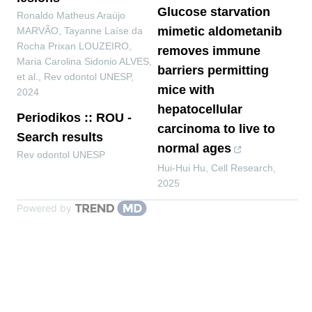
Glucose starvation
Ronaldo Matheus Araújo
mimetic aldometanib
MARVÃO, Tayanne Laíse da
Rocha Prixan LOUZEIRO,
removes immune
Maria Carolina Sidonio ALVES,
barriers permitting
et al.
,
Rev odontol UNESP
,
mice with
2024
hepatocellular
Periodikos :: ROU -
carcinoma to live to
Search results
normal ages
Rev odontol UNESP
Hui-Hui Hu
,
Cell Research
,
2025
Powered by