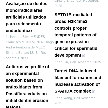
Qihang Zhao
,
Cell Research
,
Avaliação de dentes
2025
monorradiculares
SETD1B-mediated
artificiais utilizados
broad H3K4me3
para treinamento
controls proper
endodôntico
temporal patterns of
Juliana da Silva MENDES;
gene expression
Francisco MONTAGNER; Tiago
André Fontoura de MELO;
critical for spermatid
Simone Bonato LUISI
,
Rev
development
odontol UNESP
Zhen Lin
,
Cell Research
,
2025
Antierosive profile of
Target DNA-induced
an experimental
filament formation and
solution based on
nuclease activation of
antioxidants from
SPARDA complex
Passiflora edulis on
Feng Wang
,
Cell Research
,
initial dentin erosion
2025
lesions