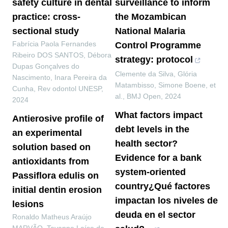
safety culture in dental
surveillance to inform
practice: cross-
the Mozambican
sectional study
National Malaria
Fabrícia Paola Fernandes
Control Programme
Ribeiro DOS SANTOS, Débora
strategy: protocol
Dupas Gonçalves do
Clemente da Silva, Glória
Nascimento, Inara Pereira da
Matambisso, Simone Boene, et
Cunha
,
Rev odontol UNESP
,
al.
,
BMJ Open
,
2024
2024
What factors impact
Antierosive profile of
debt levels in the
an experimental
health sector?
solution based on
Evidence for a bank
antioxidants from
system-oriented
Passiflora edulis on
country¿Qué factores
initial dentin erosion
impactan los niveles de
lesions
deuda en el sector
Ronaldo Matheus Araújo