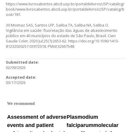
https://www.livrosabertos.abcd.usp.br/portaldelivrosUSP/catalog/
book/www.livrosabertos.abcd.usp.br/portaldelivrosUSP/catalog/b
ook/181
.
30 Moimaz SAS, Santos LFP, Saliba TA, Saliba NA, Saliba O.
Vigilância em saúde: fluoretação das águas de abastecimento
público em 40 municípios do estado de São Paulo, Brasil. Cien
Saude Colet. 2020 Jul;25(7):2653-62.
https://doi.org/10.1590/1413-
81232020257.03972018
. PMid:32667548.
Submitted date:
02/09/2026
Accepted date:
03/17/2026
We recommend
Assessment of adverse
Plasmodium
events and patient
falciparummolecular