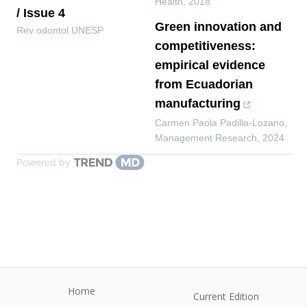
Health
,
2018
/ Issue 4
Green innovation and
Rev odontol UNESP
competitiveness:
empirical evidence
from Ecuadorian
manufacturing
Carmen Paola Padilla-Lozano
,
Management Research
,
2024
Powered by
Home
Current Edition