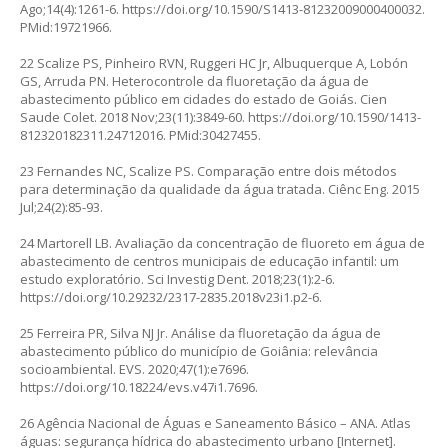
Ago;14(4):1261-6.
https://doi.org/10.1590/S1413-81232009000400032
.
PMid:19721966.
22 Scalize PS, Pinheiro RVN, Ruggeri HC Jr, Albuquerque A, Lobón
GS, Arruda PN. Heterocontrole da fluoretação da água de
abastecimento público em cidades do estado de Goiás. Cien
Saude Colet. 2018 Nov;23(11):3849-60.
https://doi.org/10.1590/1413-
812320182311.24712016
. PMid:30427455.
23 Fernandes NC, Scalize PS. Comparação entre dois métodos
para determinação da qualidade da água tratada. Ciênc Eng. 2015
Jul;24(2):85-93.
24 Martorell LB. Avaliação da concentração de fluoreto em água de
abastecimento de centros municipais de educação infantil: um
estudo exploratório. Sci Investig Dent. 2018;23(1):2-6.
https://doi.org/10.29232/2317-2835.2018v23i1.p2-6
.
25 Ferreira PR, Silva NJ Jr. Análise da fluoretação da água de
abastecimento público do município de Goiânia: relevância
socioambiental. EVS. 2020;47(1):e7696.
https://doi.org/10.18224/evs.v47i1.7696
.
26 Agência Nacional de Águas e Saneamento Básico – ANA. Atlas
águas: segurança hídrica do abastecimento urbano [Internet].