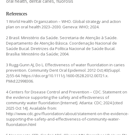
oral health, dental caries, fluorosis
References
1 World Health Organization – WHO. Global strategy and action
plan on oral health 2023–2030. Geneva: WHO; 2024.
2 Brasil. Ministério da Saúde. Secretaria de Atenção à Saúde.
Departamento de Atenção Básica. Coordenação Nacional de
Saúde Bucal. Diretrizes da Política Nacional de Saúde Bucal.
Brasília: Ministério da Saúde; 2004.
3 Rugg-Gunn AJ, Do L. Effectiveness of water fluoridation in caries
prevention. Community Dent Oral Epidemiol. 2012 Oct;40(Suppl.
2):55-64.
https://doi.org/10.1111/j.1600-0528.2012.00721.x
.
PMid:22998306.
4 Centers for Disease Control and Prevention – CDC. Statement on
the evidence supporting the safety and effectiveness of
community water fluoridation [Internet]. Atlanta: CDC; 2024 [cited
2025 Oct 14]. Available from:
http://www.cdc.gov/fluoridation/about/statement-on-the-evidence-
supporting-the-safety-and-effectiveness-of-community-water-
fluoridation.html