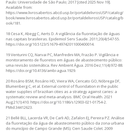
Paulo: Universidade de São Paulo; 2017 [cited 2025 Nov 19].
Available from:
https://www.livrosabertos.abcd.usp.br/portaldelivrosUSP/catalog/
book/www.livrosabertos.abcd.usp.br/portaldelivrosUSP/catalog/b
ook/181
.
18 Cesa K, Abegg C, Aerts D. A vigilância da fluoretação de águas
nas capitais brasileiras. Epidemiol Serv Saude. 2011;20(4):547-55.
https://doi.org/10.5123/S1679-49742011000400014
.
19 Venturini CQ, Narvai PC, Manfredini MA, Frazão P. Vigilância e
monitoramento de fluoretos em águas de abastecimento público:
uma revisão sistemática. Rev Ambient Água. 2016 Dez;11(4):972-88.
https://doi.org/10.4136/ambi-agua.1929
.
20 Rosário BSM, Rosário HD, Vieira WA, Cericato GO, Nóbrega DF,
Blumenberg C, et al. External control of fluoridation in the public
water supplies of brazilian cities as a strategy against caries: a
systematic review and meta-analysis. BMC Oral Health. 2021
Aug;21(1):410.
https://doi.org/10.1186/s12903-021-01754-2
.
PMid:34412623.
21 Bellé BLL, Lacerda VR, De Carli AD, Zafalon EJ, Pereira PZ. Análise
da fluoretação da água de abastecimento público da zona urbana
do município de Campo Grande (MS). Cien Saude Colet. 2009