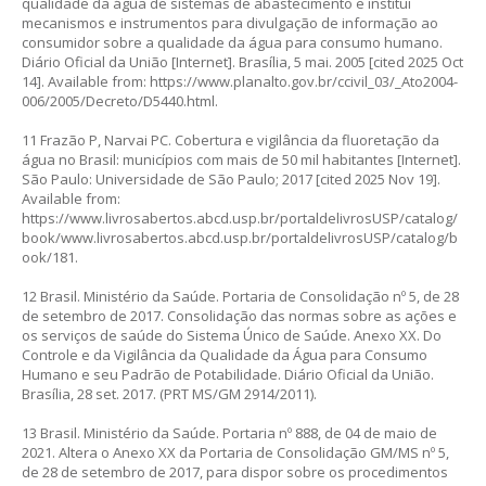
qualidade da água de sistemas de abastecimento e institui
mecanismos e instrumentos para divulgação de informação ao
consumidor sobre a qualidade da água para consumo humano.
Diário Oficial da União [Internet]. Brasília, 5 mai. 2005 [cited 2025 Oct
14]. Available from:
https://www.planalto.gov.br/ccivil_03/_Ato2004-
006/2005/Decreto/D5440.html
.
11 Frazão P, Narvai PC. Cobertura e vigilância da fluoretação da
água no Brasil: municípios com mais de 50 mil habitantes [Internet].
São Paulo: Universidade de São Paulo; 2017 [cited 2025 Nov 19].
Available from:
https://www.livrosabertos.abcd.usp.br/portaldelivrosUSP/catalog/
book/www.livrosabertos.abcd.usp.br/portaldelivrosUSP/catalog/b
ook/181
.
12 Brasil. Ministério da Saúde. Portaria de Consolidação nº 5, de 28
de setembro de 2017. Consolidação das normas sobre as ações e
os serviços de saúde do Sistema Único de Saúde. Anexo XX. Do
Controle e da Vigilância da Qualidade da Água para Consumo
Humano e seu Padrão de Potabilidade. Diário Oficial da União.
Brasília, 28 set. 2017. (PRT MS/GM 2914/2011).
13 Brasil. Ministério da Saúde. Portaria nº 888, de 04 de maio de
2021. Altera o Anexo XX da Portaria de Consolidação GM/MS nº 5,
de 28 de setembro de 2017, para dispor sobre os procedimentos