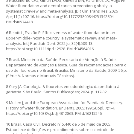
5 Nascimento CFD, Gindri LADS, Oliveira MN, Paranhos LR, Hugo FN.
Water fluoridation and dental caries prevention globally: a
systematic review and meta-analysis. JDR Clin Trans Res. 2026
Apr;11(2):107-16.
https://doi.org/10.1177/23800844251342804
.
PMid:40574418.
6 Belotti L, Frazão P. Effectiveness of water fluoridation in an
upper-middle-income country: a systematic review and meta-
analysis. Int J Paediatr Dent. 2022 Jul;32(4):503-13.
https://doi.org/10.1111/ipd.12928
. PMid:34564916.
7 Brasil. Ministério da Saúde. Secretaria de Atenção à Saúde.
Departamento de Atenção Básica. Guia de recomendações para o
uso de fluoretos no Brasil. Brasília: Ministério da Saúde; 2009. 56 p.
(Série A. Normas e Manuais Técnicos).
8 Cury JA. Cariologia & fluoretos em odontologia: da pediatria à
geriatria. São Paulo: Santos Publicações; 2024. p. 117-32.
9 Mullen J, and the European Association for Paediatric Dentistry.
History of water fluoridation. Br Dent J. 2005;199(Suppl. 7):1-4.
https://doi.org/10.1038/sj.bdj.4812863
. PMid:16215546.
10 Brasil. Casa Civil. Decreto nº 5.440 de 5 de maio de 2005.
Estabelece definições e procedimentos sobre o controle de