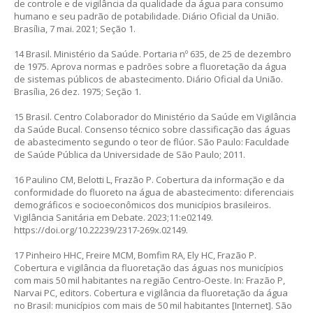
de controle e de vigilância da qualidade da água para consumo
humano e seu padrão de potabilidade. Diário Oficial da União.
Brasília, 7 mai. 2021; Seção 1.
14 Brasil. Ministério da Saúde. Portaria nº 635, de 25 de dezembro
de 1975. Aprova normas e padrões sobre a fluoretação da água
de sistemas públicos de abastecimento. Diário Oficial da União.
Brasília, 26 dez. 1975; Seção 1.
15 Brasil. Centro Colaborador do Ministério da Saúde em Vigilância
da Saúde Bucal. Consenso técnico sobre classificação das águas
de abastecimento segundo o teor de flúor. São Paulo: Faculdade
de Saúde Pública da Universidade de São Paulo; 2011.
16 Paulino CM, Belotti L, Frazão P. Cobertura da informação e da
conformidade do fluoreto na água de abastecimento: diferenciais
demográficos e socioeconômicos dos municípios brasileiros.
Vigilância Sanitária em Debate. 2023;11:e02149.
https://doi.org/10.22239/2317-269x.02149
.
17 Pinheiro HHC, Freire MCM, Bomfim RA, Ely HC, Frazão P.
Cobertura e vigilância da fluoretação das águas nos municípios
com mais 50 mil habitantes na região Centro-Oeste. In: Frazão P,
Narvai PC, editors. Cobertura e vigilância da fluoretação da água
no Brasil: municípios com mais de 50 mil habitantes [Internet]. São