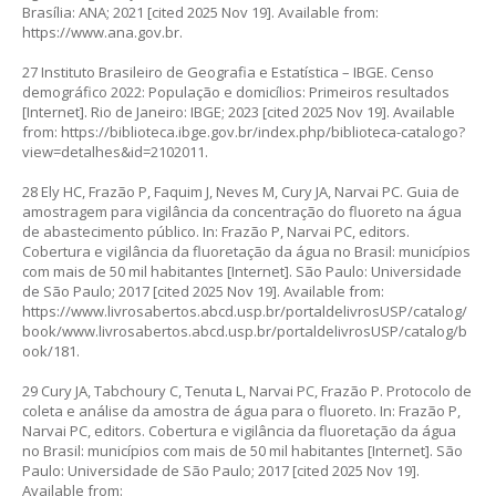
Brasília: ANA; 2021 [cited 2025 Nov 19]. Available from:
https://www.ana.gov.br
.
27 Instituto Brasileiro de Geografia e Estatística – IBGE. Censo
demográfico 2022: População e domicílios: Primeiros resultados
[Internet]. Rio de Janeiro: IBGE; 2023 [cited 2025 Nov 19]. Available
from:
https://biblioteca.ibge.gov.br/index.php/biblioteca-catalogo?
view=detalhes&id=2102011
.
28 Ely HC, Frazão P, Faquim J, Neves M, Cury JA, Narvai PC. Guia de
amostragem para vigilância da concentração do fluoreto na água
de abastecimento público. In: Frazão P, Narvai PC, editors.
Cobertura e vigilância da fluoretação da água no Brasil: municípios
com mais de 50 mil habitantes [Internet]. São Paulo: Universidade
de São Paulo; 2017 [cited 2025 Nov 19]. Available from:
https://www.livrosabertos.abcd.usp.br/portaldelivrosUSP/catalog/
book/www.livrosabertos.abcd.usp.br/portaldelivrosUSP/catalog/b
ook/181
.
29 Cury JA, Tabchoury C, Tenuta L, Narvai PC, Frazão P. Protocolo de
coleta e análise da amostra de água para o fluoreto. In: Frazão P,
Narvai PC, editors. Cobertura e vigilância da fluoretação da água
no Brasil: municípios com mais de 50 mil habitantes [Internet]. São
Paulo: Universidade de São Paulo; 2017 [cited 2025 Nov 19].
Available from: