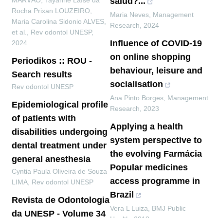
MARVÃO, Tayanne Laíse da
salud?...
Rocha Prixan LOUZEIRO,
Maria Neves
,
Management
Maria Carolina Sidonio ALVES,
Research
,
2024
et al.
,
Rev odontol UNESP
,
Influence of COVID-19
2024
on online shopping
Periodikos :: ROU -
behaviour, leisure and
Search results
socialisation
Rev odontol UNESP
Ana Pinto Borges
,
Management
Epidemiological profile
Research
,
2023
of patients with
Applying a health
disabilities undergoing
system perspective to
dental treatment under
the evolving Farmácia
general anesthesia
Popular medicines
Cyntia Paula Oliveira de Souza
access programme in
LIMA
,
Rev odontol UNESP
Brazil
Revista de Odontologia
Vera L Luiza
,
BMJ Public
da UNESP - Volume 34