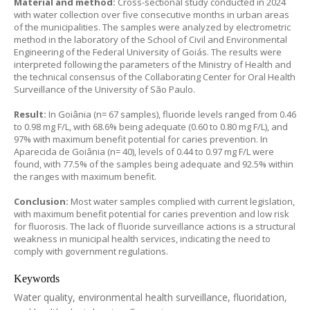
Material and method:
Cross-sectional study conducted in 2024
with water collection over five consecutive months in urban areas
of the municipalities. The samples were analyzed by electrometric
method in the laboratory of the School of Civil and Environmental
Engineering of the Federal University of Goiás. The results were
interpreted following the parameters of the Ministry of Health and
the technical consensus of the Collaborating Center for Oral Health
Surveillance of the University of São Paulo.
Result:
In Goiânia (n= 67 samples), fluoride levels ranged from 0.46
to 0.98 mg F/L, with 68.6% being adequate (0.60 to 0.80 mg F/L), and
97% with maximum benefit potential for caries prevention. In
Aparecida de Goiânia (n= 40), levels of 0.44 to 0.97 mg F/L were
found, with 77.5% of the samples being adequate and 92.5% within
the ranges with maximum benefit.
Conclusion:
Most water samples complied with current legislation,
with maximum benefit potential for caries prevention and low risk
for fluorosis. The lack of fluoride surveillance actions is a structural
weakness in municipal health services, indicating the need to
comply with government regulations.
Keywords
Water quality, environmental health surveillance, fluoridation,