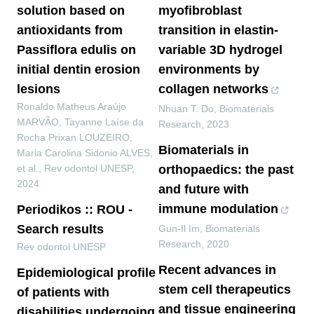
solution based on
myofibroblast
antioxidants from
transition in elastin-
Passiflora edulis on
variable 3D hydrogel
initial dentin erosion
environments by
lesions
collagen networks
Ronaldo Matheus Araújo
Nhuan T. Do
,
Biomaterials
MARVÃO, Tayanne Laíse da
Research
,
2023
Rocha Prixan LOUZEIRO,
Biomaterials in
Maria Carolina Sidonio ALVES,
et al.
,
Rev odontol UNESP
,
orthopaedics: the past
2024
and future with
immune modulation
Periodikos :: ROU -
Search results
Gun-Il Im
,
Biomaterials
Research
,
2020
Rev odontol UNESP
Recent advances in
Epidemiological profile
stem cell therapeutics
of patients with
and tissue engineering
disabilities undergoing