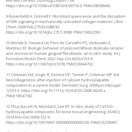
Rev Mol Cell Biol. 2024 Aug;25(8):617-38.
https://doi.org/10.1038/s41580-024-00716-0
. PMid:38589640.
9 Rosenfeldt H, Grinnell F. Fibroblast quiescence and the disruption
of ERK signaling in mechanically unloaded collagen matrices. J Biol
Chem. 2000 Feb;275(5):3088-92.
https://doi.org/10.1074/jbc.275.5.3088
. PMid:10652290.
10 Moretti D, Teixeira LN, Perri de Carvalho PS, Vedovatto E,
Martinez EF. Biologic behavior of pressed lithium disilicate ceramic
and zirconia on human gingival fibroblasts: an in vitro study. Int J
Periodont Restor Dent. 2022 Sep-Oct;42(5):e153-9.
https://doi.org/10.11607/prd.5978
. PMid:36044702.
11 Coleman KM, Voigts R, DeVore DP, Termin P, Coleman WP 3rd.
Neocollagenesis after injection of calcium hydroxylapatite
composition in a canine model. Dermatol Surg. 2008 Jun;34(Suppl
1):S53-5.
https://doi.org/10.1111/j.1524-4725.2008.34243.x
.
PMid:18547182.
12 Thuy Ba Linh N, Mondal D, Lee BT. In vitro study of CaTiO3-
hydroxyapatite composites for bone tissue engineering. ASAIO J.
2014 Nov-Dec;60(6):722-9.
https://doi.org/10.1097/MAT.0000000000000126
. PMid:25238497.