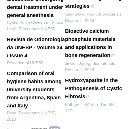
strategies
dental treatment under
Seong Gyu Kwon
,
Biomaterials
general anesthesia
Research
,
2018
Cyntia Paula Oliveira de Souza
LIMA
,
Rev odontol UNESP
Bioactive calcium
phosphate materials
Revista de Odontologia
and applications in
da UNESP - Volume 34
bone regeneration
/ Issue 4
Rev odontol UNESP
Jiwoon Jeong
,
Biomaterials
Research
,
2019
Comparison of oral
Hydroxyapatite in the
hygiene habits among
Pathogenesis of Cystic
university students
Fibrosis
from Argentina, Spain
Kathryn L. Warton
,
The BMJ
,
and Italy
1971
Bono
,
Rev odontol UNESP
,
2013