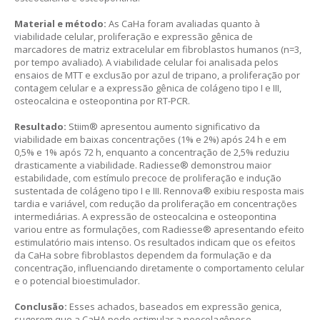
Material e método:
As CaHa foram avaliadas quanto à
viabilidade celular, proliferação e expressão gênica de
marcadores de matriz extracelular em fibroblastos humanos (n=3,
por tempo avaliado). A viabilidade celular foi analisada pelos
ensaios de MTT e exclusão por azul de tripano, a proliferação por
contagem celular e a expressão gênica de colágeno tipo I e III,
osteocalcina e osteopontina por RT-PCR.
Resultado:
Stiim® apresentou aumento significativo da
viabilidade em baixas concentrações (1% e 2%) após 24 h e em
0,5% e 1% após 72 h, enquanto a concentração de 2,5% reduziu
drasticamente a viabilidade. Radiesse® demonstrou maior
estabilidade, com estímulo precoce de proliferação e indução
sustentada de colágeno tipo I e III. Rennova® exibiu resposta mais
tardia e variável, com redução da proliferação em concentrações
intermediárias. A expressão de osteocalcina e osteopontina
variou entre as formulações, com Radiesse® apresentando efeito
estimulatório mais intenso. Os resultados indicam que os efeitos
da CaHa sobre fibroblastos dependem da formulação e da
concentração, influenciando diretamente o comportamento celular
e o potencial bioestimulador.
Conclusão:
Esses achados, baseados em expressão genica,
sugerem que a CaHA pode estimular a neocolagênese.