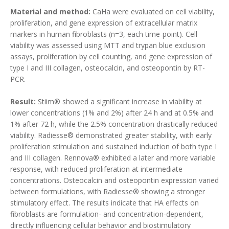
Material and method:
CaHa were evaluated on cell viability,
proliferation, and gene expression of extracellular matrix
markers in human fibroblasts (n=3, each time-point). Cell
viability was assessed using MTT and trypan blue exclusion
assays, proliferation by cell counting, and gene expression of
type I and III collagen, osteocalcin, and osteopontin by RT-
PCR.
Result:
Stiim® showed a significant increase in viability at
lower concentrations (1% and 2%) after 24 h and at 0.5% and
1% after 72 h, while the 2.5% concentration drastically reduced
viability. Radiesse® demonstrated greater stability, with early
proliferation stimulation and sustained induction of both type I
and III collagen. Rennova® exhibited a later and more variable
response, with reduced proliferation at intermediate
concentrations. Osteocalcin and osteopontin expression varied
between formulations, with Radiesse® showing a stronger
stimulatory effect. The results indicate that HA effects on
fibroblasts are formulation- and concentration-dependent,
directly influencing cellular behavior and biostimulatory