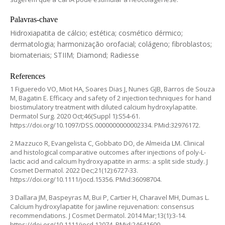
Palavras-chave
Hidroxiapatita de cálcio; estética; cosmético dérmico;
dermatologia; harmonização orofacial; colágeno; fibroblastos;
biomateriais; STIIM; Diamond; Radiesse
References
1 Figueredo VO, Miot HA, Soares Dias J, Nunes GJB, Barros de Souza
M, Bagatin E. Efficacy and safety of 2 injection techniques for hand
biostimulatory treatment with diluted calcium hydroxylapatite.
Dermatol Surg. 2020 Oct;46(Suppl 1):S54-61.
https://doi.org/10.1097/DSS.0000000000002334
. PMid:32976172.
2 Mazzuco R, Evangelista C, Gobbato DO, de Almeida LM. Clinical
and histological comparative outcomes after injections of poly-L-
lactic acid and calcium hydroxyapatite in arms: a split side study. J
Cosmet Dermatol. 2022 Dec;21(12):6727-33.
https://doi.org/10.1111/jocd.15356
. PMid:36098704.
3 Dallara JM, Baspeyras M, Bui P, Cartier H, Charavel MH, Dumas L.
Calcium hydroxylapatite for jawline rejuvenation: consensus
recommendations. J Cosmet Dermatol. 2014 Mar;13(1):3-14.
https://doi.org/10.1111/jocd.12074
. PMid:24641600.