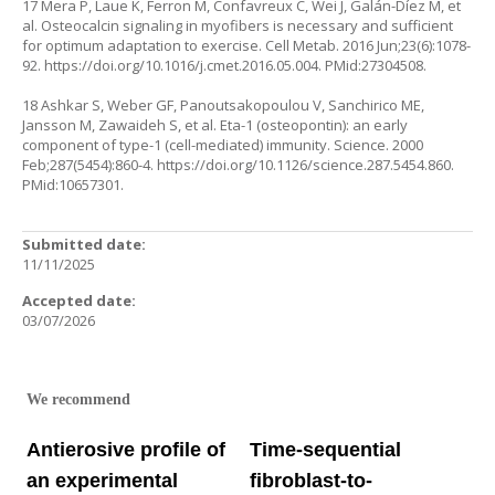
17 Mera P, Laue K, Ferron M, Confavreux C, Wei J, Galán-Díez M, et
al. Osteocalcin signaling in myofibers is necessary and sufficient
for optimum adaptation to exercise. Cell Metab. 2016 Jun;23(6):1078-
92.
https://doi.org/10.1016/j.cmet.2016.05.004
. PMid:27304508.
18 Ashkar S, Weber GF, Panoutsakopoulou V, Sanchirico ME,
Jansson M, Zawaideh S, et al. Eta-1 (osteopontin): an early
component of type-1 (cell-mediated) immunity. Science. 2000
Feb;287(5454):860-4.
https://doi.org/10.1126/science.287.5454.860
.
PMid:10657301.
Submitted date:
11/11/2025
Accepted date:
03/07/2026
We recommend
Antierosive profile of
Time-sequential
an experimental
fibroblast-to-