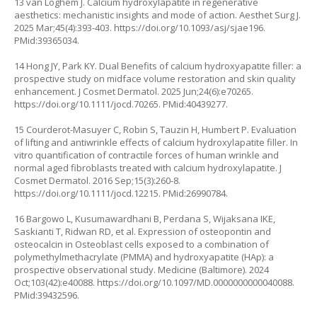
13 van Loghem J. Calcium hydroxylapatite in regenerative
aesthetics: mechanistic insights and mode of action. Aesthet Surg J.
2025 Mar;45(4):393-403.
https://doi.org/10.1093/asj/sjae196
.
PMid:39365034.
14 Hong JY, Park KY. Dual Benefits of calcium hydroxyapatite filler: a
prospective study on midface volume restoration and skin quality
enhancement. J Cosmet Dermatol. 2025 Jun;24(6):e70265.
https://doi.org/10.1111/jocd.70265
. PMid:40439277.
15 Courderot-Masuyer C, Robin S, Tauzin H, Humbert P. Evaluation
of lifting and antiwrinkle effects of calcium hydroxylapatite filler. In
vitro quantification of contractile forces of human wrinkle and
normal aged fibroblasts treated with calcium hydroxylapatite. J
Cosmet Dermatol. 2016 Sep;15(3):260-8.
https://doi.org/10.1111/jocd.12215
. PMid:26990784.
16 Bargowo L, Kusumawardhani B, Perdana S, Wijaksana IKE,
Saskianti T, Ridwan RD, et al. Expression of osteopontin and
osteocalcin in Osteoblast cells exposed to a combination of
polymethylmethacrylate (PMMA) and hydroxyapatite (HAp): a
prospective observational study. Medicine (Baltimore). 2024
Oct;103(42):e40088.
https://doi.org/10.1097/MD.0000000000040088
.
PMid:39432596.