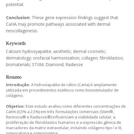
potential.
Conclusion:
These gene expression findings suggest that
CaHA may promote pathways associated with dermal
neocollagenesis.
Keywords
Calcium hydroxyapatite; aesthetic; dermal cosmetic;
dermatology; orofacial harmonization; collagen; fibroblastos;
biomaterials; STIIM; Diamond; Radiesse
Resumo
Introdução:
A hidroxiapatita de cálcio (CaHa) é amplamente
utilizada em procedimentos estéticos como bioestimulador de
colágeno.
Objetivo:
Este estudo avaliou como diferentes concentrações de
CaHA (0,5% a 2,5%) em três formulações comerciais (Stiim®,
Rennova® e Radiesse®) influenciam a viabilidade celular, a
proliferação de fibroblastos humanos e a expressão gênica de
marcadores da matriz extracelular, incluindo colágeno tipo I e III,
osteocalcina e osteopontina.