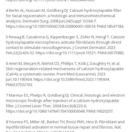
4 Berlin AL, Hussain M, Goldberg DJ. Calcium hydroxylapatite filler
for facial rejuvenation: a histologic and immunohistochemical
analysis. Dermatol Surg. 2008 Jun;34(Suppl 1):S64-7.
https://doi.org/10.1097/00042728-200806001-00014
. PMid:18547184.
5 Nowag B, Casabona G, Kippenberger S, Zöller N, Hengl T. Calcium
hydroxylapatite microspheres activate fibroblasts through direct
contact to stimulate neocollagenesis. J Cosmet Dermatol. 2023
Feb;22(2):426-32.
https://doi.org/10.1111/jocd.15521
. PMid:36575882.
6 Amiri M, Meçani R, Niehot CD, Phillips T, Kolb J, Daughtry H, et al.
Skin regeneration-related mechanisms of calcium hydroxylapatite
(CaHA): a systematic review. Front Med (Lausanne). 2023
Jun;10:1195934.
https://doi.org/10.3389/fmed.2023.1195934
.
PMid:37332763.
7 Marmur ES, Phelps R, Goldberg DJ. Clinical, histologic and electron
microscopic findings after injection of a calcium hydroxylapatite
filler. J Cosmet Laser Ther. 2004 Dec;6(4):223-6.
https://doi.org/10.1080/147641704100003048
. PMid:16020207.
8 Younesi FS, Miller AE, Barker TH, Rossi FMV, Hinz B. Fibroblast and
myofibroblast activation in normal tissue repair and fibrosis. Nat