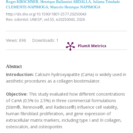
Roger KIRSCHNER
;
Henrique Ballassini ABDALLA
;
Juliana Trindade
CLEMENTE-NAPIMOGA
;
Marcelo Henrique NAPIMOGA
http://dx.doi.org/10.1590/1807-2577.20250043
Rev. odontol. UNESP,
vol.55,
e20250043, 2026
Views: 696
Downloads: 1
PlumX Metrics
Abstract
Introduction:
Calcium hydroxyapatite (CaHa) is widely used in
aesthetic procedures as a collagen biostimulator.
Objective:
This study evaluated how different concentrations
of CaHA (0.5% to 2.5%) in three commercial formulations
(Stiim®, Rennova®, and Radiesse®) influence cell viability,
human fibroblast proliferation, and gene expression of
extracellular matrix markers, including type I and III collagen,
osteocalcin, and osteopontin.