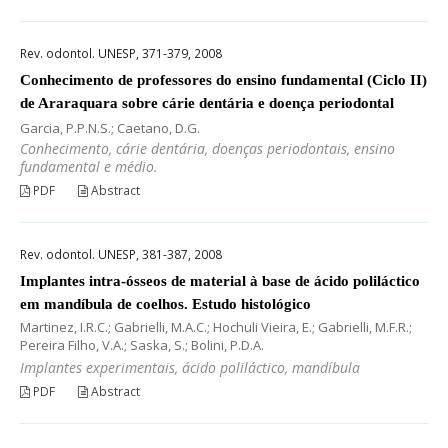
Rev. odontol. UNESP, 371-379, 2008
Conhecimento de professores do ensino fundamental (Ciclo II)
de Araraquara sobre cárie dentária e doença periodontal
Garcia, P.P.N.S.; Caetano, D.G.
Conhecimento, cárie dentária, doenças periodontais, ensino
fundamental e médio.
PDF
Abstract
Rev. odontol. UNESP, 381-387, 2008
Implantes intra-ósseos de material à base de ácido poliláctico
em mandíbula de coelhos. Estudo histológico
Martinez, I.R.C.; Gabrielli, M.A.C.; Hochuli Vieira, E.; Gabrielli, M.F.R.;
Pereira Filho, V.A.; Saska, S.; Bolini, P.D.A.
Implantes experimentais, ácido poliláctico, mandíbula
PDF
Abstract