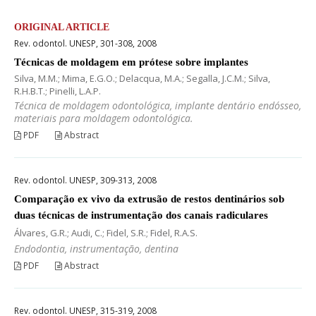
ORIGINAL ARTICLE
Rev. odontol. UNESP, 301-308, 2008
Técnicas de moldagem em prótese sobre implantes
Silva, M.M.; Mima, E.G.O.; Delacqua, M.A.; Segalla, J.C.M.; Silva,
R.H.B.T.; Pinelli, L.A.P.
Técnica de moldagem odontológica, implante dentário endósseo,
materiais para moldagem odontológica.
PDF
Abstract
Rev. odontol. UNESP, 309-313, 2008
Comparação ex vivo da extrusão de restos dentinários sob
duas técnicas de instrumentação dos canais radiculares
Álvares, G.R.; Audi, C.; Fidel, S.R.; Fidel, R.A.S.
Endodontia, instrumentação, dentina
PDF
Abstract
Rev. odontol. UNESP, 315-319, 2008