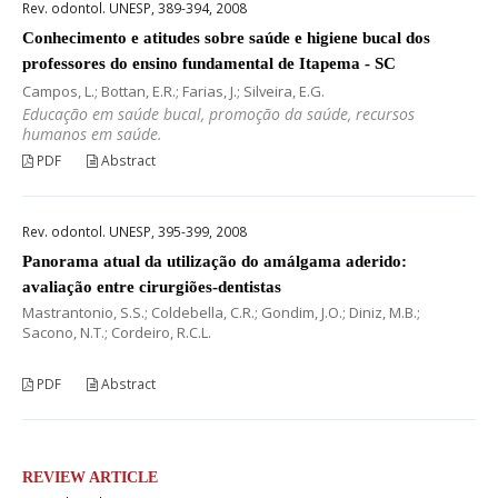
Rev. odontol. UNESP, 389-394, 2008
Conhecimento e atitudes sobre saúde e higiene bucal dos
professores do ensino fundamental de Itapema - SC
Campos, L.; Bottan, E.R.; Farias, J.; Silveira, E.G.
Educação em saúde bucal, promoção da saúde, recursos
humanos em saúde.
PDF
Abstract
Rev. odontol. UNESP, 395-399, 2008
Panorama atual da utilização do amálgama aderido:
avaliação entre cirurgiões-dentistas
Mastrantonio, S.S.; Coldebella, C.R.; Gondim, J.O.; Diniz, M.B.;
Sacono, N.T.; Cordeiro, R.C.L.
PDF
Abstract
REVIEW ARTICLE