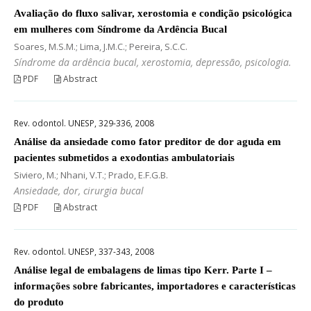
Avaliação do fluxo salivar, xerostomia e condição psicológica
em mulheres com Síndrome da Ardência Bucal
Soares, M.S.M.; Lima, J.M.C.; Pereira, S.C.C.
Síndrome da ardência bucal, xerostomia, depressão, psicologia.
PDF
Abstract
Rev. odontol. UNESP, 329-336, 2008
Análise da ansiedade como fator preditor de dor aguda em
pacientes submetidos a exodontias ambulatoriais
Siviero, M.; Nhani, V.T.; Prado, E.F.G.B.
Ansiedade, dor, cirurgia bucal
PDF
Abstract
Rev. odontol. UNESP, 337-343, 2008
Análise legal de embalagens de limas tipo Kerr. Parte I –
informações sobre fabricantes, importadores e características
do produto