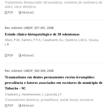
Tratamento Restaurador Atraumático, cimentos de ionômero de
vidro, cárie dentária.
PDF
Abstract
Rev. odontol. UNESP, 357-361, 2008
Estudo clínico-histopatológico de 38 odontomas
Alves, P.M.; Santos, P.P.A.; Cavalcanti, A.L.; Queiroz, L.M.G.; Souza,
L.B.
PDF
Abstract
Rev. odontol. UNESP, 363-369, 2008
Traumatismo em dentes permanentes recém-irrompidos:
prevalência e fatores associados em escolares do município de
Tubarão - SC
Traebert, J.; Hemkemeier, I.; Lacerda, J.T.
Traumatismo dentário, prevalência, saúde bucal, escolares
PDF
Abstract