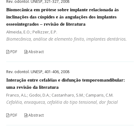
Rev. odontol. UNESP, 321-327, 2008
Biomecânica em prótese sobre implante relacionada às
inclinações das cúspides e às angulações dos implantes
osseointegrados – revisão de literatura
Almeida, E.O.; Pellizzer, E.P.
Biomecânica, análise de elemento finito, implantes dentários.
PDF
Abstract
Rev. odontol. UNESP, 401-406, 2008
Interação entre cefaléias e disfunção temporomandibular:
uma revisão da literatura
Franco, A.L.; Godoi, D.A.; Castanharo, S.M.; Camparis, C.M.
Cefaléia, enxaqueca, cefaléia do tipo tensional, dor facial
PDF
Abstract