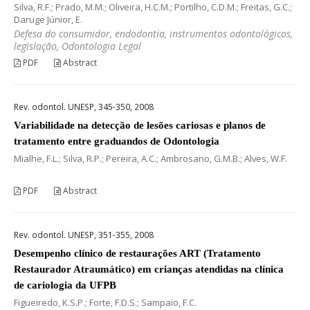
Silva, R.F.; Prado, M.M.; Oliveira, H.C.M.; Portilho, C.D.M.; Freitas, G.C.;
Daruge Júnior, E.
Defesa do consumidor, endodontia, instrumentos odontológicos,
legislação, Odontologia Legal
PDF
Abstract
Rev. odontol. UNESP, 345-350, 2008
Variabilidade na detecção de lesões cariosas e planos de
tratamento entre graduandos de Odontologia
Mialhe, F.L.; Silva, R.P.; Pereira, A.C.; Ambrosano, G.M.B.; Alves, W.F.
PDF
Abstract
Rev. odontol. UNESP, 351-355, 2008
Desempenho clínico de restaurações ART (Tratamento
Restaurador Atraumático) em crianças atendidas na clínica
de cariologia da UFPB
Figueiredo, K.S.P.; Forte, F.D.S.; Sampaio, F.C.