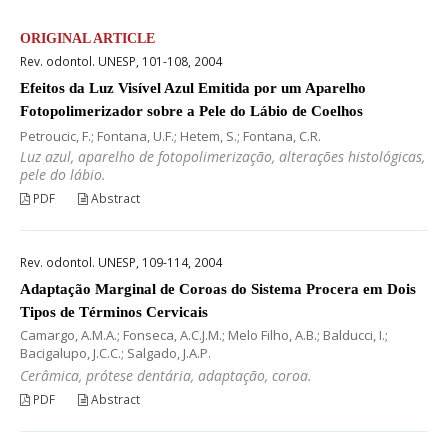
ORIGINAL ARTICLE
Rev. odontol. UNESP, 101-108, 2004
Efeitos da Luz Visível Azul Emitida por um Aparelho
Fotopolimerizador sobre a Pele do Lábio de Coelhos
Petroucic, F.; Fontana, U.F.; Hetem, S.; Fontana, C.R.
Luz azul, aparelho de fotopolimerização, alterações histológicas,
pele do lábio.
PDF
Abstract
Rev. odontol. UNESP, 109-114, 2004
Adaptação Marginal de Coroas do Sistema Procera em Dois
Tipos de Términos Cervicais
Camargo, A.M.A.; Fonseca, A.C.J.M.; Melo Filho, A.B.; Balducci, I.;
Bacigalupo, J.C.C.; Salgado, J.A.P.
Cerâmica, prótese dentária, adaptação, coroa.
PDF
Abstract