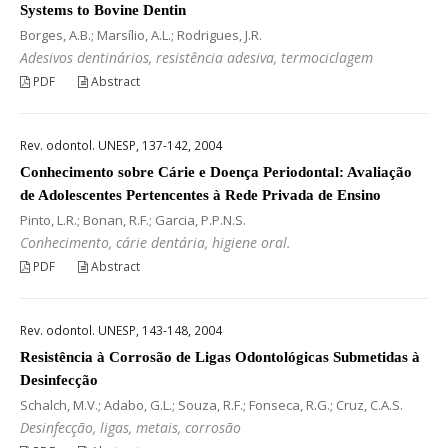
Systems to Bovine Dentin
Borges, A.B.; Marsílio, A.L.; Rodrigues, J.R.
Adesivos dentinários, resistência adesiva, termociclagem
PDF
Abstract
Rev. odontol. UNESP, 137-142, 2004
Conhecimento sobre Cárie e Doença Periodontal: Avaliação
de Adolescentes Pertencentes à Rede Privada de Ensino
Pinto, L.R.; Bonan, R.F.; Garcia, P.P.N.S.
Conhecimento, cárie dentária, higiene oral.
PDF
Abstract
Rev. odontol. UNESP, 143-148, 2004
Resistência à Corrosão de Ligas Odontológicas Submetidas à
Desinfecção
Schalch, M.V.; Adabo, G.L.; Souza, R.F.; Fonseca, R.G.; Cruz, C.A.S.
Desinfecção, ligas, metais, corrosão