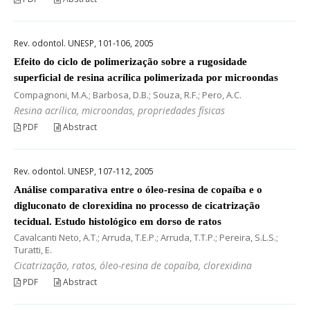
Rev. odontol. UNESP, 101-106, 2005
Efeito do ciclo de polimerização sobre a rugosidade
superficial de resina acrílica polimerizada por microondas
Compagnoni, M.A.; Barbosa, D.B.; Souza, R.F.; Pero, A.C.
Resina acrílica, microondas, propriedades físicas
PDF
Abstract
Rev. odontol. UNESP, 107-112, 2005
Análise comparativa entre o óleo-resina de copaíba e o
digluconato de clorexidina no processo de cicatrização
tecidual. Estudo histológico em dorso de ratos
Cavalcanti Neto, A.T.; Arruda, T.E.P.; Arruda, T.T.P.; Pereira, S.L.S.;
Turatti, E.
Cicatrização, ratos, óleo-resina de copaíba, clorexidina
PDF
Abstract