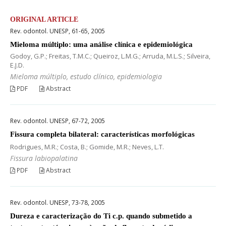
ORIGINAL ARTICLE
Rev. odontol. UNESP, 61-65, 2005
Mieloma múltiplo: uma análise clínica e epidemiológica
Godoy, G.P.; Freitas, T.M.C.; Queiroz, L.M.G.; Arruda, M.L.S.; Silveira,
E.J.D.
Mieloma múltiplo, estudo clínico, epidemiologia
PDF
Abstract
Rev. odontol. UNESP, 67-72, 2005
Fissura completa bilateral: características morfológicas
Rodrigues, M.R.; Costa, B.; Gomide, M.R.; Neves, L.T.
Fissura labiopalatina
PDF
Abstract
Rev. odontol. UNESP, 73-78, 2005
Dureza e caracterização do Ti c.p. quando submetido a