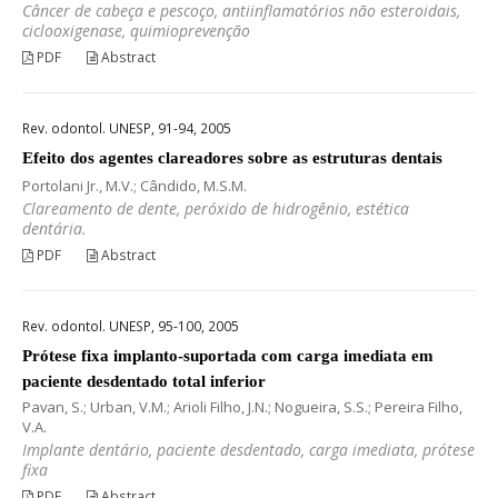
Câncer de cabeça e pescoço, antiinflamatórios não esteroidais,
ciclooxigenase, quimioprevenção
PDF
Abstract
Rev. odontol. UNESP, 91-94, 2005
Efeito dos agentes clareadores sobre as estruturas dentais
Portolani Jr., M.V.; Cândido, M.S.M.
Clareamento de dente, peróxido de hidrogênio, estética
dentária.
PDF
Abstract
Rev. odontol. UNESP, 95-100, 2005
Prótese fixa implanto-suportada com carga imediata em
paciente desdentado total inferior
Pavan, S.; Urban, V.M.; Arioli Filho, J.N.; Nogueira, S.S.; Pereira Filho,
V.A.
Implante dentário, paciente desdentado, carga imediata, prótese
fixa
PDF
Abstract