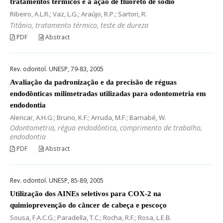
tratamentos térmicos e à ação de fluoreto de sódio
Ribeiro, A.L.R.; Vaz, L.G.; Araújo, R.P.; Sartori, R.
Titânio, tratamento térmico, teste de dureza
PDF
Abstract
Rev. odontol. UNESP, 79-83, 2005
Avaliação da padronização e da precisão de réguas
endodônticas milimetradas utilizadas para odontometria em
endodontia
Alencar, A.H.G.; Bruno, K.F.; Arruda, M.F.; Barnabé, W.
Odontometria, régua endodôntica, comprimento de trabalho,
endodontia
PDF
Abstract
Rev. odontol. UNESP, 85-89, 2005
Utilização dos AINEs seletivos para COX-2 na
quimioprevenção do câncer de cabeça e pescoço
Sousa, F.A.C.G.; Paradella, T.C.; Rocha, R.F.; Rosa, L.E.B.