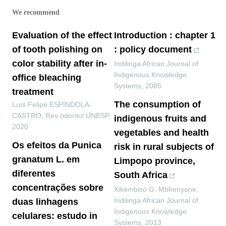
We recommend
Evaluation of the effect
Introduction : chapter 1
of tooth polishing on
: policy document
color stability after in-
Indilinga African Journal of
Indigenous Knowledge
office bleaching
Systems
,
2005
treatment
The consumption of
Luís Felipe ESPÍNDOLA-
CASTRO
,
Rev odontol UNESP
,
indigenous fruits and
2020
vegetables and health
Os efeitos da Punica
risk in rural subjects of
granatum L. em
Limpopo province,
diferentes
South Africa
concentrações sobre
Xikombiso G. Mbhenyane
,
Indilinga African Journal of
duas linhagens
Indigenous Knowledge
celulares: estudo in
Systems
,
2013