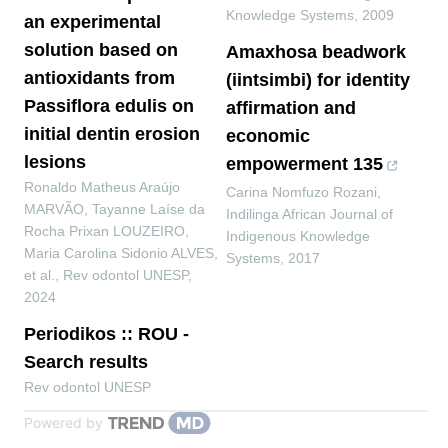
Knowledge Systems
,
2009
an experimental
solution based on
Amaxhosa beadwork
antioxidants from
(iintsimbi) for identity
Passiflora edulis on
affirmation and
initial dentin erosion
economic
lesions
empowerment 135
Ronaldo Matheus Araújo
Carina Nomfuzo Rozani
,
MARVÃO, Tayanne Laíse da
Indilinga African Journal of
Rocha Prixan LOUZEIRO,
Indigenous Knowledge
Maria Carolina Sidonio ALVES,
Systems
,
2017
et al.
,
Rev odontol UNESP
,
2024
Periodikos :: ROU -
Search results
Rev odontol UNESP
Powered by