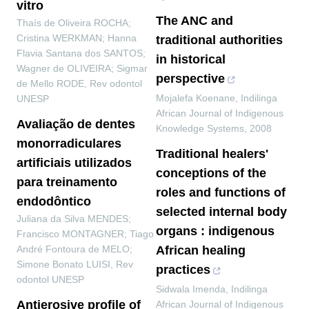
vitro
The ANC and
Thaís de Oliveira ROCHA;
Cristina WERKMAN; Hanna
traditional authorities
Flavia Santana dos SANTOS;
in historical
Wagner de OLIVEIRA; Sigmar
perspective
de Mello RODE
,
Rev odontol
Mojalefa Koenane
,
Indilinga
UNESP
African Journal of Indigenous
Avaliação de dentes
Knowledge Systems
,
2008
monorradiculares
Traditional healers'
artificiais utilizados
conceptions of the
para treinamento
roles and functions of
endodôntico
selected internal body
Juliana da Silva MENDES;
organs : indigenous
Francisco MONTAGNER; Tiago
André Fontoura de MELO;
African healing
Simone Bonato LUISI
,
Rev
practices
odontol UNESP
Sidwala Imenda
,
Indilinga
Antierosive profile of
African Journal of Indigenous