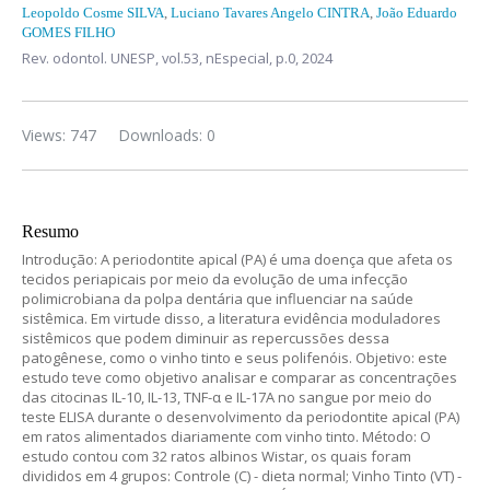
Leopoldo Cosme SILVA
,
Luciano Tavares Angelo CINTRA
,
João Eduardo
GOMES FILHO
Rev. odontol. UNESP,
vol.53, nEspecial,
p.0, 2024
Views: 747
Downloads: 0
Resumo
Introdução: A periodontite apical (PA) é uma doença que afeta os
tecidos periapicais por meio da evolução de uma infecção
polimicrobiana da polpa dentária que influenciar na saúde
sistêmica. Em virtude disso, a literatura evidência moduladores
sistêmicos que podem diminuir as repercussões dessa
patogênese, como o vinho tinto e seus polifenóis. Objetivo: este
estudo teve como objetivo analisar e comparar as concentrações
das citocinas IL-10, IL-13, TNF-α e IL-17A no sangue por meio do
teste ELISA durante o desenvolvimento da periodontite apical (PA)
em ratos alimentados diariamente com vinho tinto. Método: O
estudo contou com 32 ratos albinos Wistar, os quais foram
divididos em 4 grupos: Controle (C) - dieta normal; Vinho Tinto (VT) -