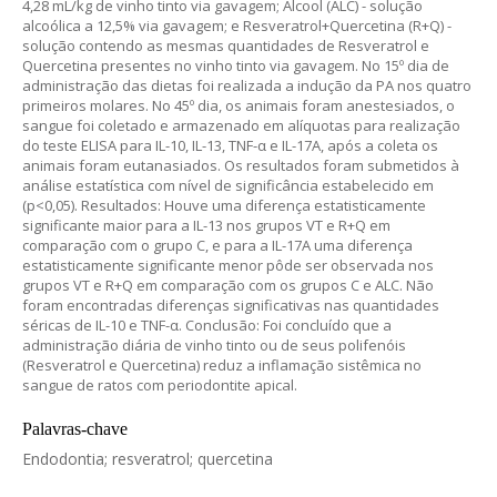
4,28 mL/kg de vinho tinto via gavagem; Álcool (ALC) - solução
alcoólica a 12,5% via gavagem; e Resveratrol+Quercetina (R+Q) -
solução contendo as mesmas quantidades de Resveratrol e
Quercetina presentes no vinho tinto via gavagem. No 15º dia de
administração das dietas foi realizada a indução da PA nos quatro
primeiros molares. No 45º dia, os animais foram anestesiados, o
sangue foi coletado e armazenado em alíquotas para realização
do teste ELISA para IL-10, IL-13, TNF-α e IL-17A, após a coleta os
animais foram eutanasiados. Os resultados foram submetidos à
análise estatística com nível de significância estabelecido em
(p<0,05). Resultados: Houve uma diferença estatisticamente
significante maior para a IL-13 nos grupos VT e R+Q em
comparação com o grupo C, e para a IL-17A uma diferença
estatisticamente significante menor pôde ser observada nos
grupos VT e R+Q em comparação com os grupos C e ALC. Não
foram encontradas diferenças significativas nas quantidades
séricas de IL-10 e TNF-α. Conclusão: Foi concluído que a
administração diária de vinho tinto ou de seus polifenóis
(Resveratrol e Quercetina) reduz a inflamação sistêmica no
sangue de ratos com periodontite apical.
Palavras-chave
Endodontia; resveratrol; quercetina