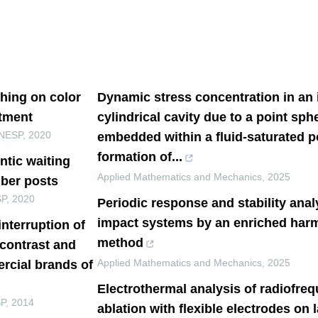
shing on color
Dynamic stress concentration in an i
atment
cylindrical cavity due to a point sph
UNESP
,
2020
embedded within a fluid-saturated p
formation of...
tic waiting
Applied Mathematics and Mechanics
,
2025
iber posts
SP
,
2020
Periodic response and stability analy
impact systems by an enriched har
interruption of
method
 contrast and
Applied Mathematics and Mechanics
,
2025
rcial brands of
Electrothermal analysis of radiofre
SP
,
2014
ablation with flexible electrodes on 