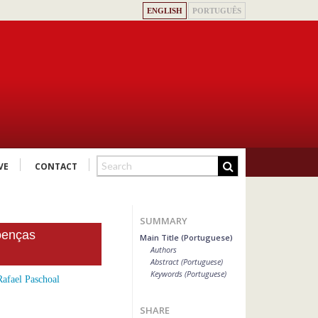
ENGLISH
PORTUGUÊS
VE
CONTACT
SUMMARY
doenças
Main Title (Portuguese)
Authors
Abstract (Portuguese)
Keywords (Portuguese)
Rafael Paschoal
SHARE