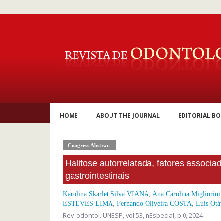
HOME
ABOUT THE JOURNAL
EDITORIAL B
Congress Abstract
Halitose autorrelatada, fatores associ
gastrointestinais
Karolina Skarlet Silva VIANA
,
Ana Carolina Migliori
ESTEVES LIMA
,
Fernando Oliveira COSTA
,
Luís Ot
Rev. odontol. UNESP,
vol.53, nEspecial,
p.0, 2024