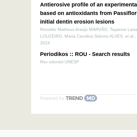
Antierosive profile of an experimenta
based on antioxidants from Passiflor
initial dentin erosion lesions
Ronaldo Matheus Araújo MARVÃO, Tayanne Laíse
LOUZEIRO, Maria Carolina Sidonio ALVES, et al.
,
2024
Periodikos :: ROU - Search results
Rev odontol UNESP
Powered by