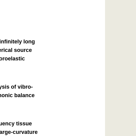
nfinitely long
erical source
oroelastic
sis of vibro-
monic balance
quency tissue
large-curvature