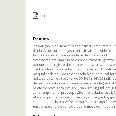
PDF
Resumo
Introdução: A halitose tem etiologia diversa intra o
diária. As desordens gastrointestinais têm sido assoc
fatores associados e qualidade de vida em indivíduo
tratamento em uma clínica especializada de gastroen
periodontal, registro dos índices de placa, saburra 
médicos foram coletados dos prontuários. A halitose
na qualidade de vida relacionada à saúde bucal foi m
halitose autorrelatada foi de 50.8% (n=93). 65 indiví
de halitose estava associado a baixa renda (p=0,047),
relato de boca seca (p=0,051), saburra lingual (p=0
constrangimento, preocupação, infelicidade, restri
afetada, problemas de concentração, vergonha, gastar
causada pela halitose foram parâmetros significati
gastrointestinais é considerável e mostrou impacto