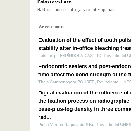
Palavras-chave
Halitose; autorrelato; gastroenteropatias
We recommend
Evaluation of the effect of tooth poli
stability after in-office bleaching tre
Luís Felipe ESPÍNDOLA-CASTRO
,
Rev odontol 
Endodontic sealers and post-endodon
time affect the bond strength of the f
Thais Camponogara BOHRER
,
Rev odontol UNE
Digital evaluation of the influence of 
the fixation process on radiographic
base-plus-fog density in three comme
rad...
Paula Verona Ragusa da Silva
,
Rev odontol UNE