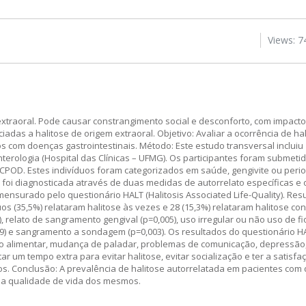
Views: 7
u extraoral. Pode causar constrangimento social e desconforto, com impact
iadas a halitose de origem extraoral. Objetivo: Avaliar a ocorrência de ha
s com doenças gastrointestinais. Método: Este estudo transversal incluiu
terologia (Hospital das Clínicas – UFMG). Os participantes foram submeti
e CPOD. Estes indivíduos foram categorizados em saúde, gengivite ou peri
 foi diagnosticada através de duas medidas de autorrelato específicas e 
ensurado pelo questionário HALT (Halitosis Associated Life-Quality). Res
duos (35,5%) relataram halitose às vezes e 28 (15,3%) relataram halitose co
 relato de sangramento gengival (p=0,005), uso irregular ou não uso de fio
,009) e sangramento a sondagem (p=0,003). Os resultados do questionário
ção alimentar, mudança de paladar, problemas de comunicação, depressão,
 um tempo extra para evitar halitose, evitar socialização e ter a satisfa
vos. Conclusão: A prevalência de halitose autorrelatada em pacientes co
 na qualidade de vida dos mesmos.