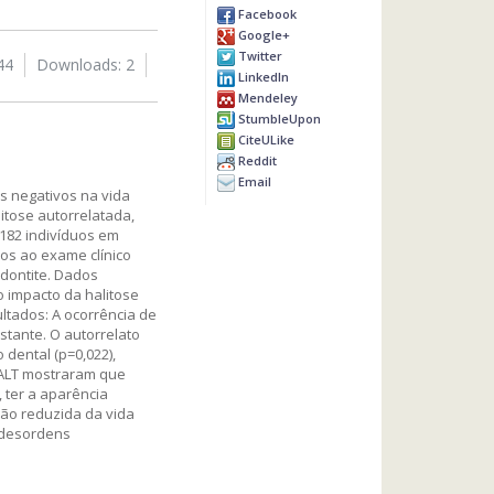
Facebook
Google+
Twitter
44
Downloads: 2
LinkedIn
Mendeley
StumbleUpon
CiteULike
Reddit
Email
os negativos na vida
litose autorrelatada,
 182 indivíduos em
dos ao exame clínico
odontite. Dados
o impacto da halitose
ultados: A ocorrência de
nstante. O autorrelato
 dental (p=0,022),
 HALT mostraram que
 ter a aparência
ção reduzida da vida
m desordens