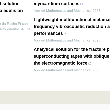
l solution
myocardium surfaces
a edulis on
Applied Mathematics and Mechanics
,
2025
Lightweight multifunctional metamat
 da Rocha Prixan
frequency vibroacoustic reduction 
Rev odontol UNESP
,
performances
Applied Mathematics and Mechanics
,
2025
Analytical solution for the fracture 
superconducting tapes with oblique
the electromagnetic force
Applied Mathematics and Mechanics
,
2025