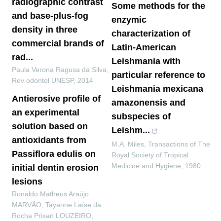
radiographic contrast
Some methods for the
and base-plus-fog
enzymic
density in three
characterization of
commercial brands of
Latin-American
rad...
Leishmania with
Paula Verona Ragusa da Silva
,
particular reference to
Rev odontol UNESP
,
2014
Leishmania mexicana
Antierosive profile of
amazonensis and
an experimental
subspecies of
solution based on
Leishm...
antioxidants from
M.A. Miles
,
Transactions of The
Passiflora edulis on
Royal Society of Tropical
Medicine and Hygiene
,
1980
initial dentin erosion
lesions
Ronaldo Matheus Araújo
MARVÃO, Tayanne Laíse da
Rocha Prixan LOUZEIRO,