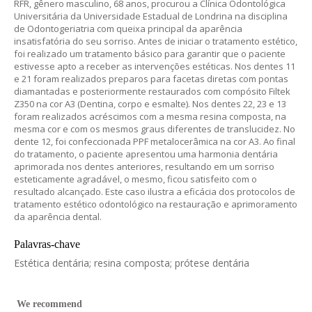
RFR, gênero masculino, 68 anos, procurou a Clínica Odontológica
Universitária da Universidade Estadual de Londrina na disciplina
de Odontogeriatria com queixa principal da aparência
insatisfatória do seu sorriso. Antes de iniciar o tratamento estético,
foi realizado um tratamento básico para garantir que o paciente
estivesse apto a receber as intervenções estéticas. Nos dentes 11
e 21 foram realizados preparos para facetas diretas com pontas
diamantadas e posteriormente restaurados com compósito Filtek
Z350 na cor A3 (Dentina, corpo e esmalte). Nos dentes 22, 23 e 13
foram realizados acréscimos com a mesma resina composta, na
mesma cor e com os mesmos graus diferentes de translucidez. No
dente 12, foi confeccionada PPF metalocerâmica na cor A3. Ao final
do tratamento, o paciente apresentou uma harmonia dentária
aprimorada nos dentes anteriores, resultando em um sorriso
esteticamente agradável, o mesmo, ficou satisfeito com o
resultado alcançado. Este caso ilustra a eficácia dos protocolos de
tratamento estético odontológico na restauração e aprimoramento
da aparência dental.
Palavras-chave
Estética dentária; resina composta; prótese dentária
We recommend