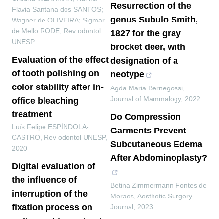
Resurrection of the
Flavia Santana dos SANTOS;
genus Subulo Smith,
Wagner de OLIVEIRA; Sigmar
de Mello RODE
,
Rev odontol
1827 for the gray
UNESP
brocket deer, with
Evaluation of the effect
designation of a
of tooth polishing on
neotype
color stability after in-
Agda Maria Bernegossi
,
Journal of Mammalogy
,
2022
office bleaching
treatment
Do Compression
Luís Felipe ESPÍNDOLA-
Garments Prevent
CASTRO
,
Rev odontol UNESP
,
Subcutaneous Edema
2020
After Abdominoplasty?
Digital evaluation of
the influence of
Betina Zimmermann Fontes de
interruption of the
Moraes
,
Aesthetic Surgery
fixation process on
Journal
,
2023