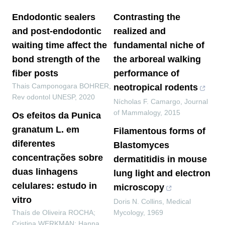
Endodontic sealers
Contrasting the
and post-endodontic
realized and
waiting time affect the
fundamental niche of
bond strength of the
the arboreal walking
fiber posts
performance of
Thais Camponogara BOHRER
,
neotropical rodents
Rev odontol UNESP
,
2020
Nícholas F. Camargo
,
Journal
of Mammalogy
,
2015
Os efeitos da Punica
granatum L. em
Filamentous forms of
diferentes
Blastomyces
concentrações sobre
dermatitidis in mouse
duas linhagens
lung light and electron
celulares: estudo in
microscopy
vitro
Doris N. Collins
,
Medical
Thaís de Oliveira ROCHA;
Mycology
,
1969
Cristina WERKMAN; Hanna