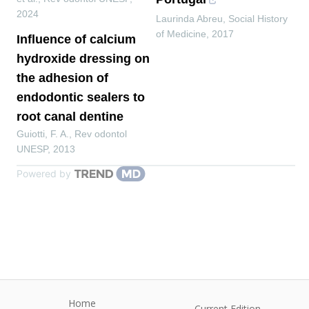
2024
Laurinda Abreu
,
Social History
of Medicine
,
2017
Influence of calcium
hydroxide dressing on
the adhesion of
endodontic sealers to
root canal dentine
Guiotti, F. A.
,
Rev odontol
UNESP
,
2013
Powered by
Home
Current Edition