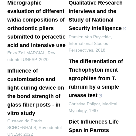
Micrographic
Qualitative Research
evaluation of different
Interviews and the
widia compositions of
Study of National
orthodontic pliers
Security Intelligence
submitted to peracetic
Damien Van Puyvelde
,
International Studies
acid and intensive use
Perspectives
,
2018
Érika Zoli MARCIAL
,
Rev
odontol UNESP
,
2020
The differentiation of
Trichophyton ment
Influence of
agrophites from T.
customization and
rubrum by a simple
light-curing device on
urease test
the bond strength of
Christine Philpot
,
Medical
glass fiber posts - in
Mycology
,
1967
vitro study
Gustavo do Prado
Diet Influences Life
SCHOENHALS
,
Rev odontol
Span in Parrots
UNESP
,
2022