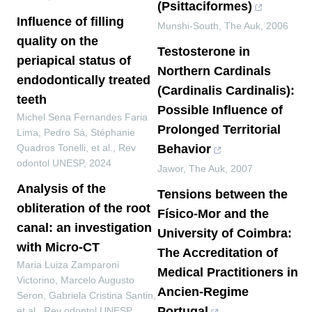
(Psittaciformes)
Influence of filling
Munshi-South
,
The Auk
,
2006
quality on the
Testosterone in
periapical status of
Northern Cardinals
endodontically treated
(Cardinalis Cardinalis):
teeth
Possible Influence of
Michel Sena Fernandes Faria
Prolonged Territorial
Lima, Pedro Sá, Stéphanie
Quadros Tonelli, et al.
,
Rev
Behavior
odontol UNESP
,
2024
Jawor
,
The Auk
,
2007
Analysis of the
Tensions between the
obliteration of the root
Físico-Mor and the
canal: an investigation
University of Coimbra:
with Micro-CT
The Accreditation of
Maria Luiza Zamparoni
Medical Practitioners in
Victorino, Marcelo Augusto
Ancien-Regime
Seron, Gabriela Cristina Santin,
Portugal
et al.
,
Rev odontol UNESP
,