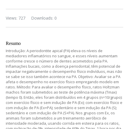
Views: 727
Downloads: 0
Resumo
Introdução: A periodontite apical (PA) eleva os níveis de
mediadores inflamatórios no sangue, e esses níveis aumentam
conforme cresce o número de dentes acometidos pela PA.
Inflamações bucais, como a doença periodontal, têm potencial de
impactar negativamente o desempenho físico indivíduos, mas não
se sabe se isso também acontece na PA. Objetivo: Avaliar se a PA
afeta o desempenho no exercício físico empregando modelo em
ratos. Método: Para avaliar o desempenho físico, ratos Holtzman
machos foram submetidos ao teste de potência máxima (Tmax)
(tempo 0). Então, eles foram distribuídos em 4 grupos (n=10/grupo):
com exercício físico e sem indução de PA (Ex); com exercício físico e
com indução de PA (Ex+PA); sedentário e sem indução da PA (S);
sedentário e com indução de PA (S+PA). Nos grupos com Ex, os
animais foram submetidos a um treinamento aeróbico de
intensidade moderada, usando corrida em esteira para os ratos,
com inclinação de 0%, intensidade de 60% do Tmax, 1 hora por dia,