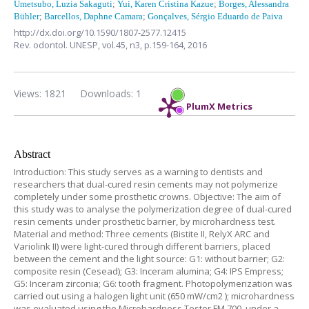
Umetsubo, Luzia Sakaguti
;
Yui, Karen Cristina Kazue
;
Borges, Alessandra
Bühler
;
Barcellos, Daphne Camara
;
Gonçalves, Sérgio Eduardo de Paiva
http://dx.doi.org/10.1590/1807-2577.12415
Rev. odontol. UNESP,
vol.45, n3,
p.159-164, 2016
Views: 1821
Downloads: 1
PlumX Metrics
Abstract
Introduction: This study serves as a warning to dentists and
researchers that dual-cured resin cements may not polymerize
completely under some prosthetic crowns. Objective: The aim of
this study was to analyse the polymerization degree of dual-cured
resin cements under prosthetic barrier, by microhardness test.
Material and method: Three cements (Bistite II, RelyX ARC and
Variolink II) were light-cured through different barriers, placed
between the cement and the light source: G1: without barrier; G2:
composite resin (Cesead); G3: Inceram alumina; G4: IPS Empress;
G5: Inceram zirconia; G6: tooth fragment. Photopolymerization was
carried out using a halogen light unit (650 mW/cm2 ); microhardness
was evaluated using the Microhardness Tester FM 700, under a