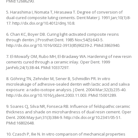
PMid:12686290.
5. Harashima I, Nomata T, Hirasawa T. Degree of conversion of
dual-cured composite luting cements. Dent Mater J. 1991 Jan;10(1):8-
17. http://dx.doi.org/10.4012/dmj.10.8.
6. Chan KC, Boyer DB. Curing light-activated composite resins
through dentin. J Prosthet Dent. 1985 Nov;54(5):643-5.
http://dx.doi.org/10.1016/0022-3913(85)90239-2. PMid:3863940.
7. El-Mowafy OM, Rubo MH, El-Bradawy WA. Hardening of new resin
cements cured through a ceramic inlay. Oper Dent. 1999
JanFeb;24(1):38-44. PMid:10337297.
8. Göhring TN, Zehnder M, Sener B, Schmidlin PR. In vitro
microleakage of adhesive-sealed dentin with lactic acid and saliva
exposure: a radio-isotope analysis. J Dent. 2004 Mar;32(3):235-40.
http://dx.doi.org/10.1016/j.jdent.2003.11.003. PMid:15001289.
9. Soares CJ, Silva NR, Fonseca RB. Influence of feldspathic ceramic
thickness and shade on microhardness of dual resin cement. Oper
Dent. 2006 May-Jun;31(3):384-9. http://dx.doi.org/10.2341/05-51.
PMid:16802648.
10. Czasch P, Ilie N. In vitro comparison of mechanical properties