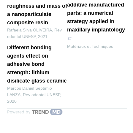
additive manufactured
roughness and mass of
parts: a numerical
a nanoparticulate
strategy applied in
composite resin
maxillary implantology
Rafaela Silva OLIVEIRA
,
Rev
odontol UNESP
,
2021
Matériaux et Techniques
Different bonding
agents effect on
adhesive bond
strength: lithium
disilicate glass ceramic
Marcos Daniel Septímio
LANZA
,
Rev odontol UNESP
,
2020
Powered by