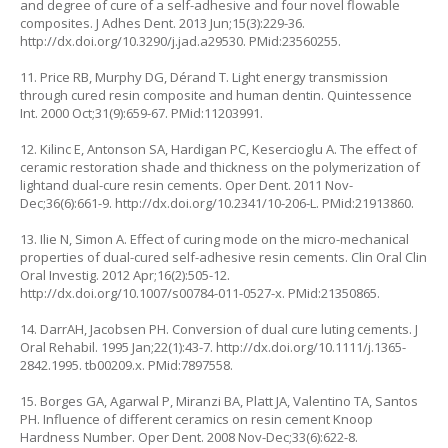
and degree of cure of a self-adhesive and four novel flowable
composites. J Adhes Dent. 2013 Jun;15(3):229-36.
http://dx.doi.org/10.3290/j.jad.a29530. PMid:23560255.
11. Price RB, Murphy DG, Dérand T. Light energy transmission
through cured resin composite and human dentin. Quintessence
Int. 2000 Oct;31(9):659-67. PMid:11203991.
12. Kilinc E, Antonson SA, Hardigan PC, Kesercioglu A. The effect of
ceramic restoration shade and thickness on the polymerization of
lightand dual-cure resin cements. Oper Dent. 2011 Nov-
Dec;36(6):661-9. http://dx.doi.org/10.2341/10-206-L. PMid:21913860.
13. Ilie N, Simon A. Effect of curing mode on the micro-mechanical
properties of dual-cured self-adhesive resin cements. Clin Oral Clin
Oral Investig. 2012 Apr;16(2):505-12.
http://dx.doi.org/10.1007/s00784-011-0527-x. PMid:21350865.
14. DarrAH, Jacobsen PH. Conversion of dual cure luting cements. J
Oral Rehabil. 1995 Jan;22(1):43-7. http://dx.doi.org/10.1111/j.1365-
2842.1995. tb00209.x. PMid:7897558.
15. Borges GA, Agarwal P, Miranzi BA, Platt JA, Valentino TA, Santos
PH. Influence of different ceramics on resin cement Knoop
Hardness Number. Oper Dent. 2008 Nov-Dec;33(6):622-8.