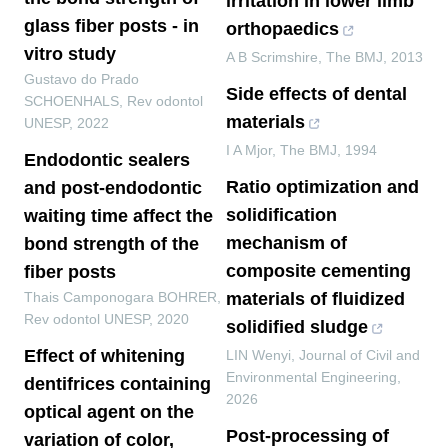
irritation in lower limb
glass fiber posts - in
orthopaedics
vitro study
A B Scrimshire
,
The BMJ
,
2013
Gustavo do Prado
Side effects of dental
SCHOENHALS
,
Rev odontol
materials
UNESP
,
2022
I A Mjor
,
The BMJ
,
1994
Endodontic sealers
Ratio optimization and
and post-endodontic
solidification
waiting time affect the
mechanism of
bond strength of the
composite cementing
fiber posts
Thais Camponogara BOHRER
,
materials of fluidized
Rev odontol UNESP
,
2020
solidified sludge
Effect of whitening
LIN Wenyi
,
Journal of Civil and
Environmental Engineering
,
dentifrices containing
2026
optical agent on the
Post-processing of
variation of color,