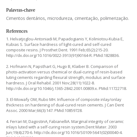
Palavras-chave
Cimentos dentários, microdureza, cimentação, polimerização.
References
1. Helvatjoglou-Antoniadi M, Papadogianis Y, Koliniotou-Kubia E,
Kubias S. Surface hardness of light-cured and self-cured
composite resins. J Prosthet Dent. 1991 Feb;65(2):215-20.
http://dx.doi.org/10.1016/0022-3913(91)90164-R. PMid:1828836.
2. Hofmann N, Papsthart G, Hugo B, Klaiber B. Comparison of
photo-activation versus chemical or dual-curing of resin-based
luting cements regarding flexural strength, modulus and surface
hardness. J Oral Rehabil. 2001 Nov;28(11):1022-8.
http://dx.doi.org/10.1046/j.1365-2842.2001.00809.x. PMid:11722718.
3. El-Mowafy OM, Rubo MH. Influence of composite inlay/onlay
thickness on hardening of dual-cured resin cements. J Can Dent
Assoc. 2000 Mar;66(3):147. PMid:10859728.
4. Ferrari M, DagostinA, FabianelliA. Marginal integrity of ceramic
inlays luted with a self-curing resin system.Dent Mater. 2003
Jun;19(4):270-6. http://dx.doi.org/10.1016/S0109-5641(02)00040-4.