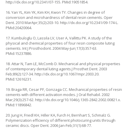
http://dx.doi.org/10.2341/07-155. PMid:19051854.
16. Yan YL, Kim YK, Kim KH, Kwon TY. Changes in degree of
conversion and microhardness of dental resin cements. Oper
Dent. 2010 MarApr;35(2):203-10. http://dx.doi.org/10.2341/09-174-L.
PMid:20420064.
17. Kumbuloglu O, Lassila LV, User A, Vallittu PK. A study of the
physical and chemical properties of four resin composite luting
cements. Int J Prosthodont. 2004 May-Jun;17(3):357-63.
PMid:15237886.
18. Attar N, Tam LE, McComb D. Mechanical and physical properties
of comtemporary dental luting agents.J Prosthet Dent. 2003
Feb;89(2):127-34. http://dx.doi.org/10.1067/mpr.2003.20.
PMid:12616231.
19. Braga RR, Cesar PF, Gonzaga CC. Mechanical properties of resin
cements with different activation modes. J Oral Rehabil. 2002
Mar;29(3):257-62. http://dx.doi.org/10.1046/j.1365-2842.2002.00821.x.
PMid:11896842.
20. Jung H, Friedl KH, Hiller KA, Furch H, Bernhart S, Schmalz G.
Polymerization efficiency of different photocuring units through
ceramic discs. Oper Dent. 2006 Jan-Feb;31(1):68-77.