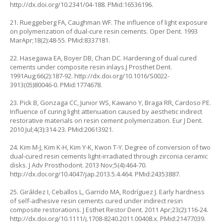
http://dx.doi.org/10.2341/04-188. PMid:16536196.
21. Rueggeberg FA, Caughman WF. The influence of light exposure
on polymerization of dual-cure resin cements. Oper Dent. 1993
MarApr;18(2):48-55. PMid:8337181.
22. Hasegawa EA, Boyer DB, Chan DC. Hardening of dual cured
cements under composite resin inlays.J Prosthet Dent.
1991Aug;66(2):187-92. http://dx.doi.org/10.1016/S0022-
3913(05)80046-0. PMid:1774678.
23. Pick B, Gonzaga CC, Junior WS, Kawano Y, Braga RR, Cardoso PE.
Influence of curing light attenuation caused by aesthetic indirect
restorative materials on resin cement polymerization. Eur J Dent.
2010 Jul;4(3):314-23. PMid:20613921.
24. Kim M-J, Kim K-H, Kim Y-K, Kwon T-Y. Degree of conversion of two
dual-cured resin cements light-irradiated through zirconia ceramic
disks. J Adv Prosthodont. 2013 Nov;5(4):464-70.
http://dx.doi.org/10.4047/jap.2013.5.4.464. PMid:24353887.
25. Giráldez I, Ceballos L, Garrido MA, Rodríguez J. Early hardness
of self-adhesive resin cements cured under indirect resin
composite restorations. J Esthet Restor Dent. 2011 Apr;23(2):116-24.
http://dx.doi.org/10.1111/j.1708-8240.2011.00408.x. PMid:21477039.