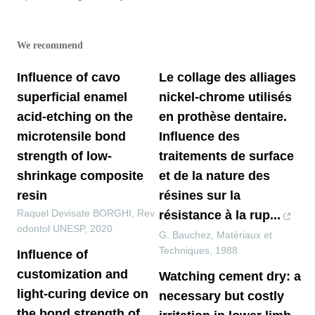
We recommend
Influence of cavo
Le collage des alliages
superficial enamel
nickel-chrome utilisés
acid-etching on the
en prothèse dentaire.
microtensile bond
Influence des
strength of low-
traitements de surface
shrinkage composite
et de la nature des
resin
résines sur la
Raquel Devisate BORGHI
,
Rev
résistance à la rup...
odontol UNESP
,
2020
G. Bauchez
,
Matériaux et
Techniques
,
1988
Influence of
customization and
Watching cement dry: a
light-curing device on
necessary but costly
the bond strength of