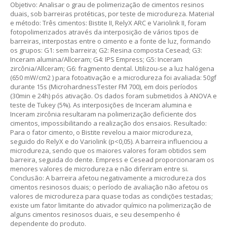
Objetivo: Analisar o grau de polimerização de cimentos resinos
duais, sob barreiras protéticas, por teste de microdureza. Material
e método: Três cimentos: Bistite II, RelyX ARC e Variolink II, foram
fotopolimerizados através da interposição de vários tipos de
barreiras, interpostas entre o cimento e a fonte de luz, formando
os grupos: G1: sem barreira; G2: Resina composta Cesead; G3:
Inceram alumina/Allceram; G4: IPS Empress; G5: Inceram
zircônia/Allceram; G6: fragmento dental. Utilizou-se a luz halógena
(650 mW/cm2 ) para fotoativação e a microdureza foi avaliada: 50gf
durante 15s (MicrohardnessTester FM 700), em dois períodos
(30min e 24h) pós ativação. Os dados foram submetidos à ANOVA e
teste de Tukey (5%). As interposições de Inceram alumina e
Inceram zircônia resultaram na polimerização deficiente dos
cimentos, impossibilitando a realização dos ensaios. Resultado:
Para o fator cimento, o Bistite revelou a maior microdureza,
seguido do RelyX e do Variolink (p<0,05). A barreira influenciou a
microdureza, sendo que os maiores valores foram obtidos sem
barreira, seguida do dente. Empress e Cesead proporcionaram os
menores valores de microdureza e não diferiram entre si.
Conclusão: A barreira afetou negativamente a microdureza dos
cimentos resinosos duais; o período de avaliação não afetou os
valores de microdureza para quase todas as condições testadas;
existe um fator limitante do ativador químico na polimerização de
alguns cimentos resinosos duais, e seu desempenho é
dependente do produto.