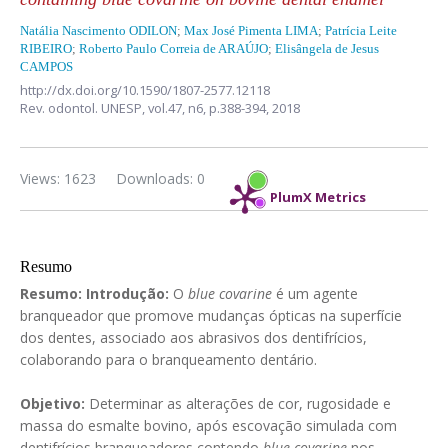
Natália Nascimento ODILON
;
Max José Pimenta LIMA
;
Patrícia Leite
RIBEIRO
;
Roberto Paulo Correia de ARAÚJO
;
Elisângela de Jesus
CAMPOS
http://dx.doi.org/10.1590/1807-2577.12118
Rev. odontol. UNESP,
vol.47, n6,
p.388-394, 2018
Views: 1623
Downloads: 0
PlumX Metrics
Resumo
Resumo:
Introdução:
O
blue covarine
é um agente
branqueador que promove mudanças ópticas na superfície
dos dentes, associado aos abrasivos dos dentifrícios,
colaborando para o branqueamento dentário.
Objetivo:
Determinar as alterações de cor, rugosidade e
massa do esmalte bovino, após escovação simulada com
dentifrícios branqueadores contendo
blue covarine
nos