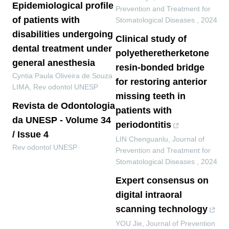
Epidemiological profile
Prevention and Treatment for
of patients with
Stomatological Diseases
,
2024
disabilities undergoing
Clinical study of
dental treatment under
polyetheretherketone
general anesthesia
resin-bonded bridge
Cyntia Paula Oliveira de Souza
for restoring anterior
LIMA
,
Rev odontol UNESP
missing teeth in
Revista de Odontologia
patients with
da UNESP - Volume 34
periodontitis
/ Issue 4
LIN Chenguanlu
,
Journal of
Rev odontol UNESP
Prevention and Treatment for
Stomatological Diseases
,
2024
Expert consensus on
digital intraoral
scanning technology
YOU Jie
,
Journal of Prevention