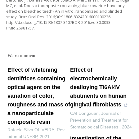
Bertolato JF, Dantas AAR, Roncolato A, Merchan H, Floros MC, Kuga
MC, et al. Does a toothpaste containing blue covarine have any
effect on bleached teeth? An in vitro, randomized and blinded
study. Braz Oral Res. 2016;30:S1806-83242016000100226.
http://dx.doi.org/10.1590/1807-3107BOR-2016.vol30.0033.
PMid:26981757.
We recommend
Effect of whitening
Effect of
dentifrices containing
electrochemically
optical agent on the
dealloying Ti6Al4V
variation of color,
abutments on human
roughness and mass of
gingival fibroblasts
a nanoparticulate
CAI Dongxuan
,
Journal of
Prevention and Treatment for
composite resin
Stomatological Diseases
,
2024
Rafaela Silva OLIVEIRA
,
Rev
odontol UNESP
,
2021
Investigation of the