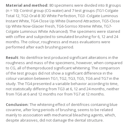
Material and method:
80 specimens were divided into 8 groups
(n = 10): Control group (CG-water) and 7 test groups (TG1-Colgate
Total 12, TG2-Oral-B 3D White Perfection, TG3 -Colgate Luminous
Instant White, TG4-Close Up White Diamond Attraction, TG5-Close
Up White Now-Glacier Fresh, TG6-Sorriso Xtreme White, TG7-
Colgate Luminous White Advanced). The specimens were stained
with coffee and subjected to simulated brushing for 6, 12 and 24
months. The colour, roughness and mass evaluations were
performed after each brushing period.
Result:
No dentifrice test produced significant alterations in the
roughness and mass of the specimens, however, when compared
to CG, all of themproduced significant whitening. The comparison
of the test groups did not show a significant difference in the
colour variation between TG1, TG2, TG3, TG5, TG6 and TG7 in the
study. The TG4 presented a variable behavior according to time,
not statistically differing from TG3 at 6, 12 and 24 months, neither
from TG6 at 6 and 12 months nor from TG7 at 12 months.
Conclusion:
The whitening effect of dentifrices containing blue
covarine, after long periods of brushing, seems to be related
mainly to association with mechanical bleaching agents, which,
despite abrasives, did not damage the dental structure.