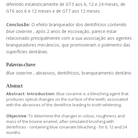
diferindo estatisticamente de GT3 aos 6, 12 e 24 meses, de
GT6 aos 6 e 12 meses e de GT7 aos 12 meses.
Conclusão:
O efeito branqueador dos dentifrícios contendo
blue covarine
, após 2 anos de escovação, parece estar
relacionado principalmente com a sua associação aos agentes
branqueadores mecânicos, que promoveram o polimento das
superfícies dentárias.
Palavras-chave
Blue covarine
, abrasivos, dentifrícios, branqueamento dentário
Abstract
Abstract:
Introduction:
Blue covarine is a bleaching agent that
produces optical changes on the surface of the teeth, associated
with the abrasives of the dentifrice leading to tooth whitening.
Objective:
To determine the changes in colour, roughness and
mass of the bovine enamel, after simulated brushing with
dentifrices - containing blue covariate bleaching - for 6, 12 and 24
months.