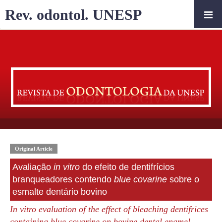
Rev. odontol. UNESP
Original Article
Avaliação
in vitro
do efeito de dentifrícios
branqueadores contendo
blue covarine
sobre o
esmalte dentário bovino
In vitro evaluation of the effect of bleaching dentifrices
containing blue covarine on bovine dental enamel