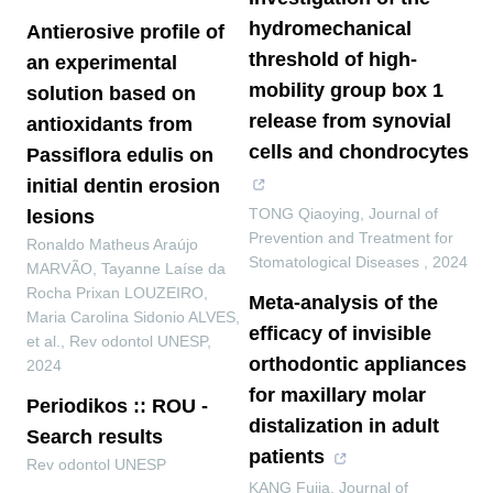
hydromechanical
Antierosive profile of
threshold of high-
an experimental
mobility group box 1
solution based on
release from synovial
antioxidants from
cells and chondrocytes
Passiflora edulis on
initial dentin erosion
TONG Qiaoying
,
Journal of
lesions
Prevention and Treatment for
Ronaldo Matheus Araújo
Stomatological Diseases
,
2024
MARVÃO, Tayanne Laíse da
Rocha Prixan LOUZEIRO,
Meta-analysis of the
Maria Carolina Sidonio ALVES,
efficacy of invisible
et al.
,
Rev odontol UNESP
,
orthodontic appliances
2024
for maxillary molar
Periodikos :: ROU -
distalization in adult
Search results
patients
Rev odontol UNESP
KANG Fujia
,
Journal of