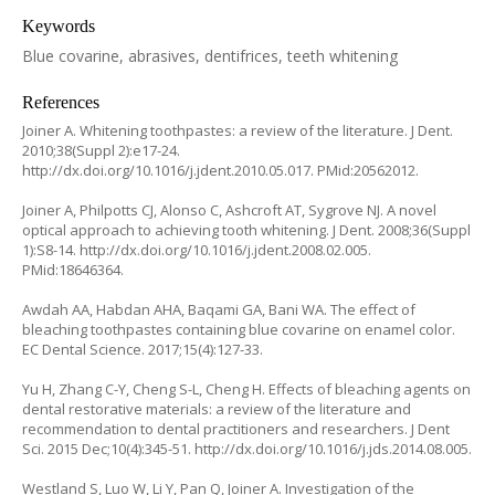
Keywords
Blue covarine, abrasives, dentifrices, teeth whitening
References
Joiner A. Whitening toothpastes: a review of the literature. J Dent.
2010;38(Suppl 2):e17-24.
http://dx.doi.org/10.1016/j.jdent.2010.05.017. PMid:20562012.
Joiner A, Philpotts CJ, Alonso C, Ashcroft AT, Sygrove NJ. A novel
optical approach to achieving tooth whitening. J Dent. 2008;36(Suppl
1):S8-14. http://dx.doi.org/10.1016/j.jdent.2008.02.005.
PMid:18646364.
Awdah AA, Habdan AHA, Baqami GA, Bani WA. The effect of
bleaching toothpastes containing blue covarine on enamel color.
EC Dental Science. 2017;15(4):127-33.
Yu H, Zhang C-Y, Cheng S-L, Cheng H. Effects of bleaching agents on
dental restorative materials: a review of the literature and
recommendation to dental practitioners and researchers. J Dent
Sci. 2015 Dec;10(4):345-51. http://dx.doi.org/10.1016/j.jds.2014.08.005.
Westland S, Luo W, Li Y, Pan Q, Joiner A. Investigation of the