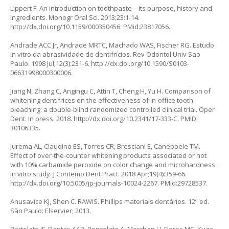
Lippert F. An introduction on toothpaste – its purpose, history and
ingredients. Monogr Oral Sci. 2013;23:1-14.
http://dx.doi.org/10.1159/000350456. PMid:23817056.
Andrade ACC Jr, Andrade MRTC, Machado WAS, Fischer RG. Estudo
in vitro da abrasividade de dentifrícios. Rev Odontol Univ Sao
Paulo. 1998 Jul;12(3):231-6. http://dx.doi.org/10.1590/S0103-
06631998000300006.
Jiang N, Zhang C, Angingu C, Attin T, Cheng H, Yu H. Comparison of
whitening dentifrices on the effectiveness of in-office tooth
bleaching: a double-blind randomized controlled clinical trial. Oper
Dent. In press. 2018. http://dx.doi.org/10.2341/17-333-C. PMID:
30106335.
Jurema AL, Claudino ES, Torres CR, Bresciani E, Caneppele TM.
Effect of over-the-counter whitening products associated or not
with 10% carbamide peroxide on color change and microhardness :
in vitro study. J Contemp Dent Pract. 2018 Apr;19(4):359-66.
http://dx.doi.org/10.5005/jp-journals-10024-2267. PMid:29728537.
Anusavice KJ, Shen C. RAWIS. Phillips materiais dentários. 12ª ed.
São Paulo: Elservier; 2013.