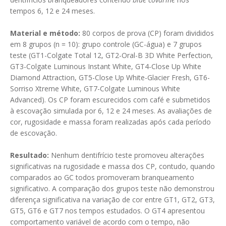
tempos 6, 12 e 24 meses.
Material e método:
80 corpos de prova (CP) foram divididos
em 8 grupos (n = 10): grupo controle (GC-água) e 7 grupos
teste (GT1-Colgate Total 12, GT2-Oral-B 3D White Perfection,
GT3-Colgate Luminous Instant White, GT4-Close Up White
Diamond Attraction, GT5-Close Up White-Glacier Fresh, GT6-
Sorriso Xtreme White, GT7-Colgate Luminous White
Advanced). Os CP foram escurecidos com café e submetidos
à escovação simulada por 6, 12 e 24 meses. As avaliações de
cor, rugosidade e massa foram realizadas após cada período
de escovação.
Resultado:
Nenhum dentifrício teste promoveu alterações
significativas na rugosidade e massa dos CP, contudo, quando
comparados ao GC todos promoveram branqueamento
significativo. A comparação dos grupos teste não demonstrou
diferença significativa na variação de cor entre GT1, GT2, GT3,
GT5, GT6 e GT7 nos tempos estudados. O GT4 apresentou
comportamento variável de acordo com o tempo, não