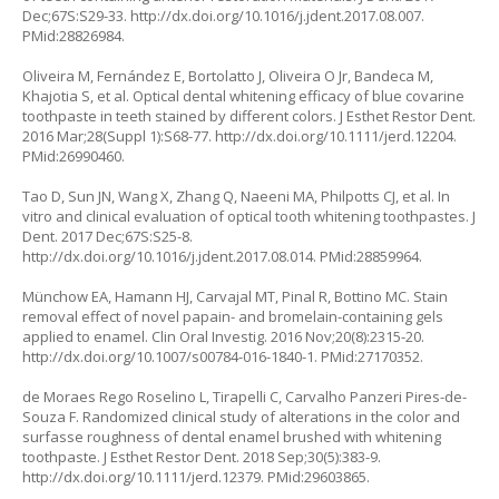
Dec;67S:S29-33. http://dx.doi.org/10.1016/j.jdent.2017.08.007.
PMid:28826984.
Oliveira M, Fernández E, Bortolatto J, Oliveira O Jr, Bandeca M,
Khajotia S, et al. Optical dental whitening efficacy of blue covarine
toothpaste in teeth stained by different colors. J Esthet Restor Dent.
2016 Mar;28(Suppl 1):S68-77. http://dx.doi.org/10.1111/jerd.12204.
PMid:26990460.
Tao D, Sun JN, Wang X, Zhang Q, Naeeni MA, Philpotts CJ, et al. In
vitro and clinical evaluation of optical tooth whitening toothpastes. J
Dent. 2017 Dec;67S:S25-8.
http://dx.doi.org/10.1016/j.jdent.2017.08.014. PMid:28859964.
Münchow EA, Hamann HJ, Carvajal MT, Pinal R, Bottino MC. Stain
removal effect of novel papain- and bromelain-containing gels
applied to enamel. Clin Oral Investig. 2016 Nov;20(8):2315-20.
http://dx.doi.org/10.1007/s00784-016-1840-1. PMid:27170352.
de Moraes Rego Roselino L, Tirapelli C, Carvalho Panzeri Pires-de-
Souza F. Randomized clinical study of alterations in the color and
surfasse roughness of dental enamel brushed with whitening
toothpaste. J Esthet Restor Dent. 2018 Sep;30(5):383-9.
http://dx.doi.org/10.1111/jerd.12379. PMid:29603865.