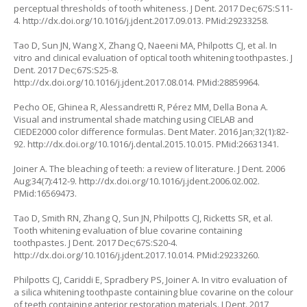
perceptual thresholds of tooth whiteness. J Dent. 2017 Dec;67S:S11-
4. http://dx.doi.org/10.1016/j.jdent.2017.09.013. PMid:29233258.
Tao D, Sun JN, Wang X, Zhang Q, Naeeni MA, Philpotts CJ, et al. In
vitro and clinical evaluation of optical tooth whitening toothpastes. J
Dent. 2017 Dec;67S:S25-8.
http://dx.doi.org/10.1016/j.jdent.2017.08.014. PMid:28859964.
Pecho OE, Ghinea R, Alessandretti R, Pérez MM, Della Bona A.
Visual and instrumental shade matching using CIELAB and
CIEDE2000 color difference formulas. Dent Mater. 2016 Jan;32(1):82-
92. http://dx.doi.org/10.1016/j.dental.2015.10.015. PMid:26631341.
Joiner A. The bleaching of teeth: a review of literature. J Dent. 2006
Aug;34(7):412-9. http://dx.doi.org/10.1016/j.jdent.2006.02.002.
PMid:16569473.
Tao D, Smith RN, Zhang Q, Sun JN, Philpotts CJ, Ricketts SR, et al.
Tooth whitening evaluation of blue covarine containing
toothpastes. J Dent. 2017 Dec;67S:S20-4.
http://dx.doi.org/10.1016/j.jdent.2017.10.014. PMid:29233260.
Philpotts CJ, Cariddi E, Spradbery PS, Joiner A. In vitro evaluation of
a silica whitening toothpaste containing blue covarine on the colour
of teeth containing anterior restoration materials. J Dent. 2017