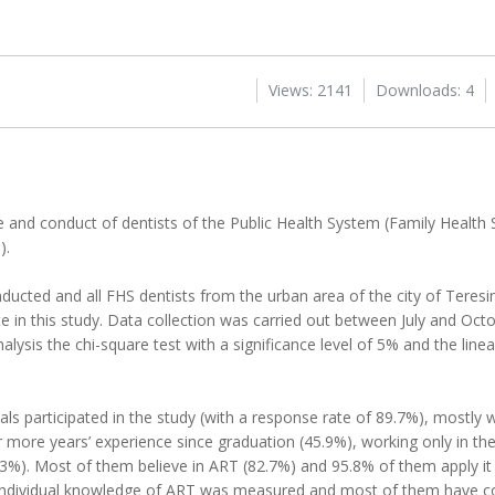
Views: 2141
Downloads: 4
and conduct of dentists of the Public Health System (Family Health 
).
cted and all FHS dentists from the urban area of ​​the city of Teresin
pate in this study. Data collection was carried out between July and Oc
nalysis the chi-square test with a significance level of 5% and the line
ls participated in the study (with a response rate of 89.7%), mostly
r more years’ experience since graduation (45.9%), working only in the
44.3%). Most of them believe in ART (82.7%) and 95.8% of them apply it
ls’ individual knowledge of ART was measured and most of them have c