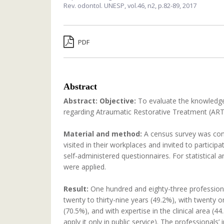
Rev. odontol. UNESP,
vol.46, n2,
p.82-89, 2017
PDF
Abstract
Abstract:
Objective:
To evaluate the knowledge 
regarding Atraumatic Restorative Treatment (ART
Material and method:
A census survey was condu
visited in their workplaces and invited to partici
self-administered questionnaires. For statistical a
were applied.
Result:
One hundred and eighty-three professiona
twenty to thirty-nine years (49.2%), with twenty o
(70.5%), and with expertise in the clinical area (
apply it only in public service). The professiona