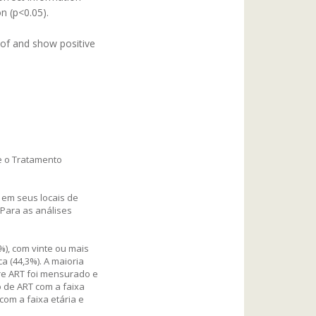
n (p<0.05).
 of and show positive
re o Tratamento
 em seus locais de
 Para as análises
%), com vinte ou mais
a (44,3%). A maioria
bre ART foi mensurado e
o de ART com a faixa
com a faixa etária e