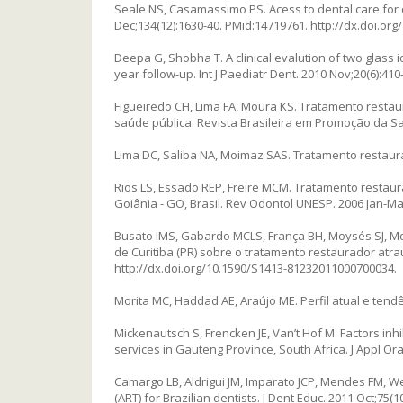
Seale NS, Casamassimo PS. Acess to dental care for c
Dec;134(12):1630-40. PMid:14719761. http://dx.doi.org
Deepa G, Shobha T. A clinical evalution of two glass 
year follow-up. Int J Paediatr Dent. 2010 Nov;20(6):41
Figueiredo CH, Lima FA, Moura KS. Tratamento restau
saúde pública. Revista Brasileira em Promoção da Saú
Lima DC, Saliba NA, Moimaz SAS. Tratamento restaura
Rios LS, Essado REP, Freire MCM. Tratamento restaur
Goiânia - GO, Brasil. Rev Odontol UNESP. 2006 Jan-Mar
Busato IMS, Gabardo MCLS, França BH, Moysés SJ, M
de Curitiba (PR) sobre o tratamento restaurador atrau
http://dx.doi.org/10.1590/S1413-81232011000700034.
Morita MC, Haddad AE, Araújo ME. Perfil atual e tendê
Mickenautsch S, Frencken JE, Van’t Hof M. Factors inh
services in Gauteng Province, South Africa. J Appl Or
Camargo LB, Aldrigui JM, Imparato JCP, Mendes FM, We
(ART) for Brazilian dentists. J Dent Educ. 2011 Oct;75(