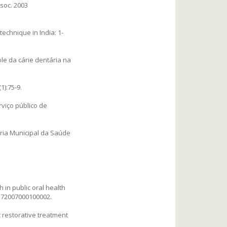
ssoc. 2003
echnique in India: 1-
le da cárie dentária na
):75-9.
viço público de
ria Municipal da Saúde
 in public oral health
77572007000100002.
c restorative treatment