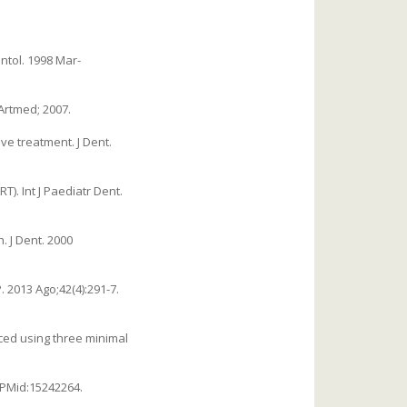
ntol. 1998 Mar-
 Artmed; 2007.
ve treatment. J Dent.
). Int J Paediatr Dent.
. J Dent. 2000
 2013 Ago;42(4):291-7.
ced using three minimal
. PMid:15242264.