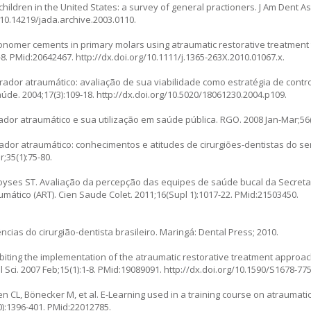
hildren in the United States: a survey of general practioners. J Am Dent A
/10.14219/jada.archive.2003.0110.
ionomer cements in primary molars using atraumatic restorative treatment t
0-8. PMid:20642467. http://dx.doi.org/10.1111/j.1365-263X.2010.01067.x.
rador atraumático: avaliação de sua viabilidade como estratégia de contro
de. 2004;17(3):109-18. http://dx.doi.org/10.5020/18061230.2004.p109.
dor atraumático e sua utilização em saúde pública. RGO. 2008 Jan-Mar;56(1
ador atraumático: conhecimentos e atitudes de cirurgiões-dentistas do ser
;35(1):75-80.
oyses ST. Avaliação da percepção das equipes de saúde bucal da Secreta
mático (ART). Cien Saude Colet. 2011;16(Supl 1):1017-22. PMid:21503450.
ncias do cirurgião-dentista brasileiro. Maringá: Dental Press; 2010.
ibiting the implementation of the atraumatic restorative treatment approach
al Sci. 2007 Feb;15(1):1-8. PMid:19089091. http://dx.doi.org/10.1590/S1678-
n CL, Bönecker M, et al. E-Learning used in a training course on atraumati
10):1396-401. PMid:22012785.