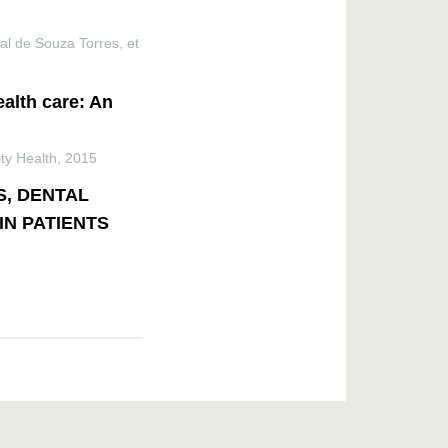
dal de Souza Torres, et
ealth care: An
ty Health
,
2015
S, DENTAL
IN PATIENTS