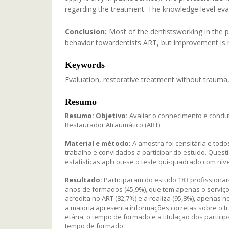
regarding the treatment. The knowledge level eval
Conclusion:
Most of the dentistsworking in the p
behavior towardentists ART, but improvement is n
Keywords
Evaluation, restorative treatment without trauma,
Resumo
Resumo:
Objetivo:
Avaliar o conhecimento e condut
Restaurador Atraumático (ART).
Material e método:
A amostra foi censitária e tod
trabalho e convidados a participar do estudo. Quest
estatísticas aplicou-se o teste qui-quadrado com níve
Resultado:
Participaram do estudo 183 profissionais,
anos de formados (45,9%), que tem apenas o serviço p
acredita no ART (82,7%) e a realiza (95,8%), apenas 
a maioria apresenta informações corretas sobre o t
etária, o tempo de formado e a titulação dos particip
tempo de formado.