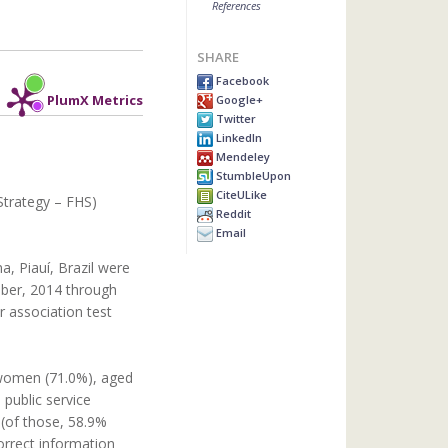
References
SHARE
Facebook
Google+
PlumX Metrics
Twitter
LinkedIn
Mendeley
StumbleUpon
CiteULike
Strategy – FHS)
Reddit
Email
a, Piauí, Brazil were
tober, 2014 through
ar association test
 women (71.0%), aged
 public service
 (of those, 58.9%
orrect information