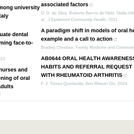
associated factors
mong university
D. D. da Silva, Roberta Barros de Held, Stella Vi
taly
al.
,
J Epidemiol Community Health
,
2011
A paradigm shift in models of oral h
uate dental
example and a call to action
ming face-to-
Bradley Christian
,
Family Medicine and Communi
AB0644 ORAL HEALTH AWARENES
023
HABITS AND REFERRAL REQUEST 
f nurses and
WITH RHEUMATOID ARTHRITIS
ning of oral
F. J. Torres-Quintanilla
,
Ann Rheum Dis
,
2024
adults
2