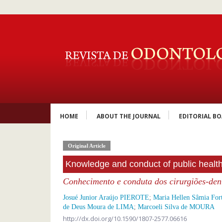
HOME
ABOUT THE JOURNAL
EDITORIAL B
Original Article
Knowledge and conduct of public health
Conhecimento e conduta dos cirurgiões-dent
Josué Junior Araújo PIEROTE
;
Maria Hellen Sâmia Fo
de Deus Moura de LIMA
;
Marcoeli Silva de MOURA
http://dx.doi.org/10.1590/1807-2577.06616