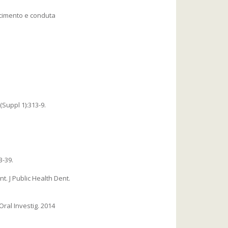
ecimento e conduta
(Suppl 1):313-9.
3-39.
t. J Public Health Dent.
Oral Investig. 2014