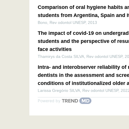
Comparison of oral hygiene habits a
students from Argentina, Spain and I
Bono
,
Rev odontol UNESP
,
2013
The impact of covid-19 on undergrad
students and the perspective of resu
face activities
Thamirys da Costa SILVA
,
Rev odontol UNESP
,
2
Intra- and interobserver reliability o
dentists in the assessment and scree
conditions of institutionalized older 
Larissa Gregório SILVA
,
Rev odontol UNESP
,
202
Powered by