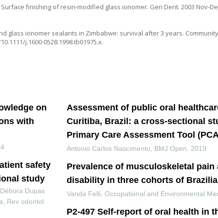
TC. Surface finishing of resin-modified glass ionomer. Gen Dent. 2003 Nov-Dec
and glass ionomer sealants in Zimbabwe: survival after 3 years. Community
/10.1111/j.1600-0528.1998.tb01975.x.
nowledge on
Assessment of public oral healthcar
ions with
Curitiba, Brazil: a cross-sectional s
Primary Care Assessment Tool (PCA
24
Antonio Carlos Nascimento
,
BMJ Open
,
2019
tient safety
Prevalence of musculoskeletal pain
tional study
disability in three cohorts of Brazil
 Débora Dupas
Vanda Felli
,
Occupational and Environmental Med
a
,
Rev odontol
P2-497 Self-report of oral health in t