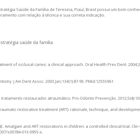
stratégia Saúde da Família de Teresina, Piauí, Brasil possui um bom conh
ramento com relação à técnica e sua correta indicação.
stratégia saúde da família
tment of occlusal caries: a clinical approach. Oral Health Prev Dent. 2004;2
istry. J Am Dent Assoc. 2003 Jan;134(1):87-95. PMid:12555961.
o tratamento restaurador atraumático. Pro-Odonto Prevenção. 2012;5(4):10
traumatic restorative treatment (ART): rationale, technique, and developmen
 Amalgam and ART restorations in children: a controlled clinical trial. Clin 
.1007/s00784-013-0955-x.