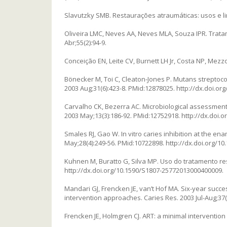
Slavutzky SMB. Restaurações atraumáticas: usos e lim
Oliveira LMC, Neves AA, Neves MLA, Souza IPR. Trat
Abr;55(2):94-9.
Conceição EN, Leite CV, Burnett LH Jr, Costa NP, Mezz
Bönecker M, Toi C, Cleaton-Jones P. Mutans streptococ
2003 Aug;31(6):423-8. PMid:12878025. http://dx.doi.or
Carvalho CK, Bezerra AC. Microbiological assessment o
2003 May;13(3):186-92. PMid:12752918. http://dx.doi.o
Smales RJ, Gao W. In vitro caries inhibition at the e
May;28(4):249-56. PMid:10722898. http://dx.doi.org/10
Kuhnen M, Buratto G, Silva MP. Uso do tratamento re
http://dx.doi.org/10.1590/S1807-25772013000400009.
Mandari GJ, Frencken JE, van’t Hof MA. Six-year suc
intervention approaches. Caries Res. 2003 Jul-Aug;37(
Frencken JE, Holmgren CJ. ART: a minimal intervention