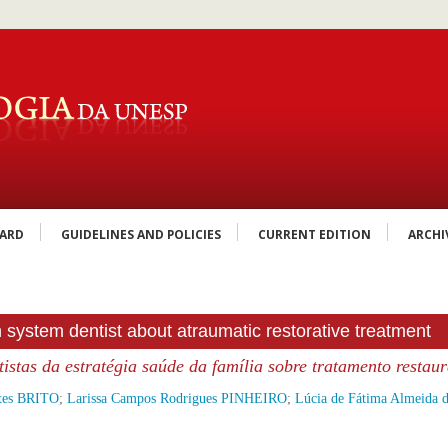
OARD
GUIDELINES AND POLICIES
CURRENT EDITION
ARCHI
 system dentist about atraumatic restorative treatment
istas da estratégia saúde da família sobre tratamento restau
rtes BRITO
;
Larissa Campos Rodrigues PINHEIRO
;
Lúcia de Fátima Almeid