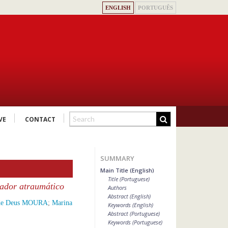
ENGLISH
PORTUGUÊS
VE
CONTACT
SUMMARY
Main Title (English)
Title (Portuguese)
rador atraumático
Authors
Abstract (English)
a de Deus MOURA
;
Marina
Keywords (English)
Abstract (Portuguese)
Keywords (Portuguese)