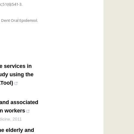
;51(6):541-3.
 Dent Oral Epidemiol.
e services in
tudy using the
Tool)
 and associated
ian workers
icine
,
2011
he elderly and