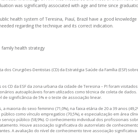
uation was significantly associated with age and time since graduatio
ublic health system of Teresina, Piauí, Brazil have a good knowledge
eeded regarding the technique and its correct indication.
 family health strategy
a dos Cirurgiões-Dentistas (CD) da Estratégia Saúde da Família (ESF) sob
os os CD da ESF da zona urbana da cidade de Teresina – PI foram visitados
ionários autoaplicáveis foram utilizados como técnica de coleta de dados.
l de significância de 5% e o teste de associação linear.
 a maioria do sexo feminino (71,0%), na faixa etária de 20 a 39 anos (49,2
úblico como vínculo empregatício (70,5%), e especialização em área clínic
no serviço público (58,9%). O conhecimento individual dos profissionais so
ratamento. Houve associação significativa do autorrelato de conheciment
antes. A avaliação do nível de conhecimento teve associação significativa 