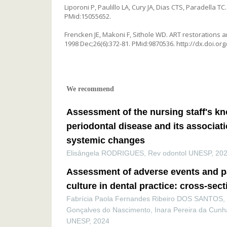
Liporoni P, Paulillo LA, Cury JA, Dias CTS, Paradella 
PMid:15055652.
Frencken JE, Makoni F, Sithole WD. ART restorations 
1998 Dec;26(6):372-81. PMid:9870536. http://dx.doi.org
We recommend
Assessment of the nursing staff's k
periodontal disease and its associat
systemic changes
Elisângela RODRIGUES
,
Rev odontol UNESP
,
20
Assessment of adverse events and pa
culture in dental practice: cross-sec
Fabrícia Paola Fernandes Ribeiro DOS SANTOS,
Gonçalves do Nascimento, Inara Pereira da Cunh
UNESP
,
2024