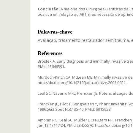
Conclusão:
A maioria dos Cirurgiões-Dentistas da E
positiva em relação ao ART, mas necessita de aprimo
Palavras-chave
Avaliação, tratamento restaurador sem trauma, e
References
Brostek A. Early diagnosis and minimally invasive trea
PMid:15646591.
Murdoch-Kinch CA, McLean ME. Minimally invasive dent
http://dx.doi.org/10.14219/jada.archive.2003.0021.
Leal SC, Navarro MFL, Frencken JE. Potencialização d
Frencken JE, Pilot T, Songpaisan Y, Phantumvanit P. A
1996;56(3 Spec No):135-40. PMid: 8915958.
Amorim RG, Leal SC, Mulder J, Creugers NH, Frencken JE.
Jan;18(1):117-24. PMid:23455576. http://dx.doi.org/10