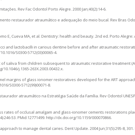
itações. Rev Fac Odontol Porto Alegre. 2000 Jan;40(2):14-6.
amento restaurador atraumático e adequação do meio bucal. Rev Bras Odo
omo E, Cueva MA, et al. Dentistry: health and beauty. 2nd ed. Porto Alegre:
ci and lactobacilli in carious dentine before and after atraumatic restorati
g/10.1016/S0300-5712(03)00065-4.
f saliva from children subsequent to atraumatic restorative treatment (ART
rg/10.1046/j.1365-263X.2003.00432.x.
namel margins of glass ionomer restoratives developed for the ART approach
.1016/S0300-5712(99)00071-8.
staurador atraumático na Estratégia Saúde da Família. Rev Odontol UNESP.
cess rates of occlusal amalgam and glass-ionomer cements restorations pla
4):246-53. PMid:12771499. http://dx.doi.org/10.1159/000070866.
 approach to manage dental caries. Dent Update. 2004 Jun;31(5):295-8, 301