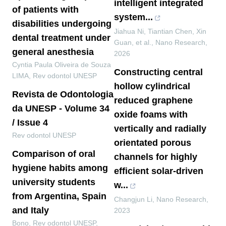
intelligent integrated
of patients with
system...
disabilities undergoing
Jiahua Ni, Tiantian Chen, Xin
dental treatment under
Guan, et al.
,
Nano Research
,
general anesthesia
2026
Cyntia Paula Oliveira de Souza
Constructing central
LIMA
,
Rev odontol UNESP
hollow cylindrical
Revista de Odontologia
reduced graphene
da UNESP - Volume 34
oxide foams with
/ Issue 4
vertically and radially
Rev odontol UNESP
orientated porous
Comparison of oral
channels for highly
hygiene habits among
efficient solar-driven
university students
w...
from Argentina, Spain
Changjun Li
,
Nano Research
,
and Italy
2023
Bono
,
Rev odontol UNESP
,