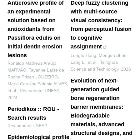
Antierosive profile of
Deep fuzzy clustering
an experimental
with multi-source
solution based on
visual consistency:
antioxidants from
from perceptual fusion
Passiflora edulis on
to cognitive
initial dentin erosion
assignment
lesions
Longfu Hong, Mengen Shen,
Lang Li, et al.
,
Tsinghua
Ronaldo Matheus Araújo
Science and Technology
,
2026
MARVÃO, Tayanne Laíse da
Rocha Prixan LOUZEIRO,
Evolution of next-
Maria Carolina Sidonio ALVES,
generation guided
et al.
,
Rev odontol UNESP
,
2024
bone regeneration
barrier membranes:
Periodikos :: ROU -
Biodegradable
Search results
materials, advanced
Rev odontol UNESP
structural designs, and
Epidemiological profile