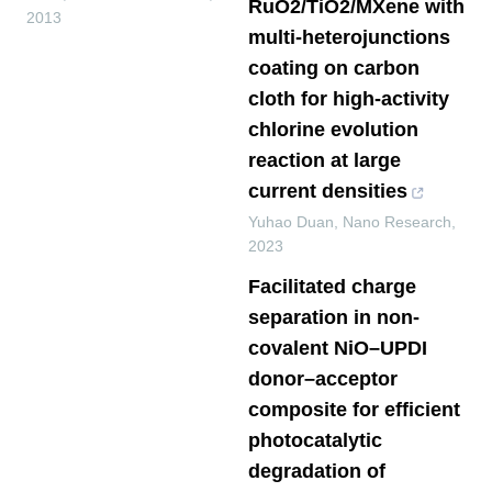
RuO2/TiO2/MXene with
2013
multi-heterojunctions
coating on carbon
cloth for high-activity
chlorine evolution
reaction at large
current densities
Yuhao Duan
,
Nano Research
,
2023
Facilitated charge
separation in non-
covalent NiO–UPDI
donor–acceptor
composite for efficient
photocatalytic
degradation of