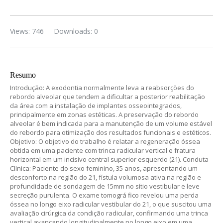
Views: 746
Downloads: 0
Resumo
Introdução: A exodontia normalmente leva a reabsorções do
rebordo alveolar que tendem a dificultar a posterior reabilitação
da área com a instalação de implantes osseointegrados,
principalmente em zonas estéticas. A preservação do rebordo
alveolar é bem indicada para a manutenção de um volume estável
do rebordo para otimização dos resultados funcionais e estéticos.
Objetivo: O objetivo do trabalho é relatar a regeneração óssea
obtida em uma paciente com trinca radicular vertical e fratura
horizontal em um incisivo central superior esquerdo (21). Conduta
Clínica: Paciente do sexo feminino, 35 anos, apresentando um
desconforto na região do 21, fístula volumosa ativa na região e
profundidade de sondagem de 15mm no sítio vestibular e leve
secreção purulenta. O exame tomográ fico revelou uma perda
óssea no longo eixo radicular vestibular do 21, o que suscitou uma
avaliação cirúrgica da condição radicular, confirmando uma trinca
vertical avançando longitudinalmente no longo eixo em uma