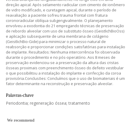
direção apical. Após selamento radicular com cimento de ionômero
de vidro modificado, e curetagem apical, durante o período de
reavaliação a paciente sofreu trauma frontal com fratura
coronoradicular oblíqua subgengivalmente. O planejamento
envolveu a exodontia do 21 empregando técnicas de preservação
de rebordo alveolar com uso de substituto ósseo (GeistlichBioOss)
e aplicação subsequente de uma membrana de colágeno
(GeistlichBio-Gide) para minimizar o processo natural de
reabsorção e proporcionar condições satisfatórias para instalação
de implante. Resultados: Nenhuma intercorrência foi observada
durante o procedimento e no pós-operatório. Aos 8 meses de
proservação evidenciou-se a preservação da altura das cristas
ósseas proximais com preenchimento ósseo do defeito vestibular
o que possibilitou a instalação do implante e confecção da coroa
provisória.Conclusões: Concluímos que o uso de biomateriais é um
fator determinante na reconstrução e preservação alveolar.
Palavras-chave
Periodontia; regeneração óssea; tratamento
We recommend