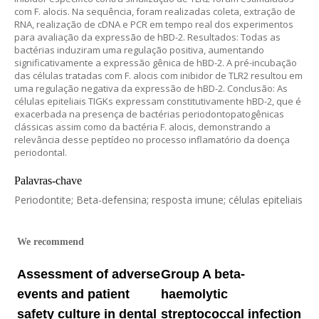
com F. alocis. Na sequência, foram realizadas coleta, extração de
RNA, realização de cDNA e PCR em tempo real dos experimentos
para avaliação da expressão de hBD-2. Resultados: Todas as
bactérias induziram uma regulação positiva, aumentando
significativamente a expressão gênica de hBD-2. A pré-incubação
das células tratadas com F. alocis com inibidor de TLR2 resultou em
uma regulação negativa da expressão de hBD-2. Conclusão: As
células epiteliais TIGKs expressam constitutivamente hBD-2, que é
exacerbada na presença de bactérias periodontopatogênicas
clássicas assim como da bactéria F. alocis, demonstrando a
relevância desse peptídeo no processo inflamatório da doença
periodontal.
Palavras-chave
Periodontite; Beta-defensina; resposta imune; células epiteliais
We recommend
Assessment of adverse
Group A beta-
events and patient
haemolytic
safety culture in dental
streptococcal infection