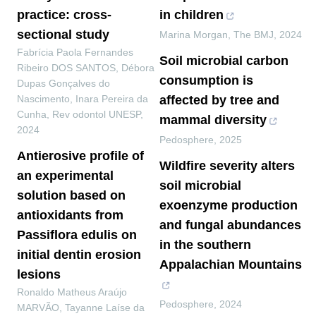
practice: cross-
in children
sectional study
Marina Morgan
,
The BMJ
,
2024
Fabrícia Paola Fernandes
Soil microbial carbon
Ribeiro DOS SANTOS, Débora
consumption is
Dupas Gonçalves do
Nascimento, Inara Pereira da
affected by tree and
Cunha
,
Rev odontol UNESP
,
mammal diversity
2024
Pedosphere
,
2025
Antierosive profile of
Wildfire severity alters
an experimental
soil microbial
solution based on
exoenzyme production
antioxidants from
and fungal abundances
Passiflora edulis on
in the southern
initial dentin erosion
Appalachian Mountains
lesions
Ronaldo Matheus Araújo
Pedosphere
,
2024
MARVÃO, Tayanne Laíse da