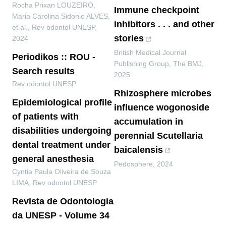
Rocha Prixan LOUZEIRO,
Immune checkpoint
Maria Carolina Sidonio ALVES,
inhibitors . . . and other
et al.
,
Rev odontol UNESP
,
stories
2024
British Medical Journal
Periodikos :: ROU -
Publishing Group
,
The BMJ
,
Search results
2025
Rev odontol UNESP
Rhizosphere microbes
Epidemiological profile
influence wogonoside
of patients with
accumulation in
disabilities undergoing
perennial Scutellaria
dental treatment under
baicalensis
general anesthesia
Pedosphere
,
2024
Cyntia Paula Oliveira de Souza
LIMA
,
Rev odontol UNESP
Revista de Odontologia
da UNESP - Volume 34