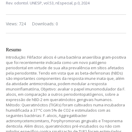
Rev. odontol. UNESP,
vol.53, nEspecial,
p.0, 2024
Views: 724
Downloads: 0
Resumo
Introdução: Filifactor alocis é uma bactéria anaeróbia gram-positiva
que foi recentemente indicada como um novo patógeno
periodontal em virtude de sua alta prevalência em sítios afetados
pela periodontite. Tendo em vista que as beta-defensinas (hBDs)
são importantes componentes da resposta imune inata que, além
da atividade antimicrobiana, podem modular a resposta
imunoinflamatória, Objetivo: avaliar o papel imunomodulador da F.
alocis, em comparação a outros periodontopatógenos, sobre a
expressão de hBD-2 em queratinócitos gengivais humanos.
Método: Queratinócitos (TIGKs) foram cultivados numa incubadora
humidificada a 37 °C com 5% de CO2 e estimulados com as
seguintes bactérias: F. alocis, Aggregatibacter
actinomycetemcomitans, Porphyromonas gingivalis e Treponema
denticola. Além disso, queratinócitos pré-incubados ou não com
inibidor específico contra sinalização de TLR2 foram estimulados