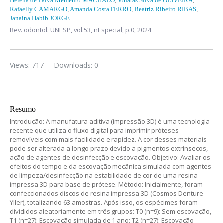
Helena de Paiva Memento MACHADO
,
Jonatas Silva de OLIVEIRA
,
Rafaelly CAMARGO
,
Amanda Costa FERRO
,
Beatriz Ribeiro RIBAS
,
Janaina Habib JORGE
Rev. odontol. UNESP,
vol.53, nEspecial,
p.0, 2024
Views: 717
Downloads: 0
Resumo
Introdução: A manufatura aditiva (impressão 3D) é uma tecnologia
recente que utiliza o fluxo digital para imprimir próteses
removíveis com mais facilidade e rapidez. A cor desses materiais
pode ser alterada a longo prazo devido a pigmentos extrínsecos,
ação de agentes de desinfecção e escovação. Objetivo: Avaliar os
efeitos do tempo e da escovação mecânica simulada com agentes
de limpeza/desinfecção na estabilidade de cor de uma resina
impressa 3D para base de prótese. Método: Inicialmente, foram
confeccionados discos de resina impressa 3D (Cosmos Denture –
Yller), totalizando 63 amostras. Após isso, os espécimes foram
divididos aleatoriamente em três grupos: T0 (n=9): Sem escovação,
T1 (n=27): Escovação simulada de 1 ano; T2 (n=27): Escovação