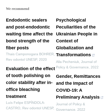
We recommend
Endodontic sealers
Psychological
and post-endodontic
Peculiarities of the
waiting time affect the
Ukrainian People in
bond strength of the
Context of
fiber posts
Globalization and
Thais Camponogara BOHRER
,
Transformations
Rev odontol UNESP
,
2020
Alla Pecheniuk
,
Journal of
Policy & Governance
,
2022
Evaluation of the effect
of tooth polishing on
Gender, Remittances
color stability after in-
and the Impact of
office bleaching
COVID-19: A
treatment
Preliminary Analysis
Luís Felipe ESPÍNDOLA-
Journal of Policy &
CASTRO
,
Rev odontol UNESP
,
Governance
,
2022