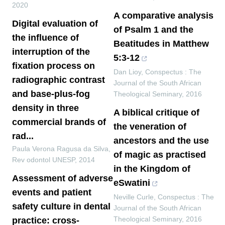
2020
A comparative analysis
Digital evaluation of
of Psalm 1 and the
the influence of
Beatitudes in Matthew
interruption of the
5:3-12
fixation process on
Dan Lioy
,
Conspectus : The
radiographic contrast
Journal of the South African
and base-plus-fog
Theological Seminary
,
2016
density in three
A biblical critique of
commercial brands of
the veneration of
rad...
ancestors and the use
Paula Verona Ragusa da Silva
,
of magic as practised
Rev odontol UNESP
,
2014
in the Kingdom of
Assessment of adverse
eSwatini
events and patient
Neville Curle
,
Conspectus : The
safety culture in dental
Journal of the South African
Theological Seminary
,
2016
practice: cross-