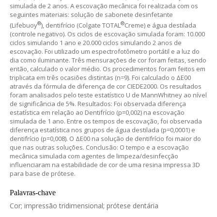
simulada de 2 anos. A escovação mecânica foi realizada com os
seguintes materiais: solução de sabonete desinfetante
®
®
(Lifebuoy
), dentifrício (Colgate TOTAL
Creme) e água destilada
(controle negativo). Os ciclos de escovação simulada foram: 10.000
ciclos simulando 1 ano e 20.000 ciclos simulando 2 anos de
escovação. Foi utilizado um espectrofotômetro portátil e a luz do
dia como iluminante. Três mensurações de cor foram feitas, sendo
então, calculado o valor médio. Os procedimentos foram feitos em
triplicata em três ocasiões distintas (n=9). Foi calculado o ΔE00
através da fórmula de diferença de cor CIEDE2000. Os resultados
foram analisados pelo teste estatístico U de MannWhitney ao nível
de significância de 5%. Resultados: Foi observada diferença
estatística em relação ao Dentifrício (p=0,002) na escovação
simulada de 1 ano. Entre os tempos de escovação, foi observada
diferença estatística nos grupos de água destilada (p=0,0001) e
dentifrício (p=0,008). O ΔE00 na solução de dentifrício foi maior do
que nas outras soluções. Conclusão: O tempo e a escovação
mecânica simulada com agentes de limpeza/desinfecção
influenciaram na estabilidade de cor de uma resina impressa 3D
para base de prótese.
Palavras-chave
Cor; impressão tridimensional; prótese dentária