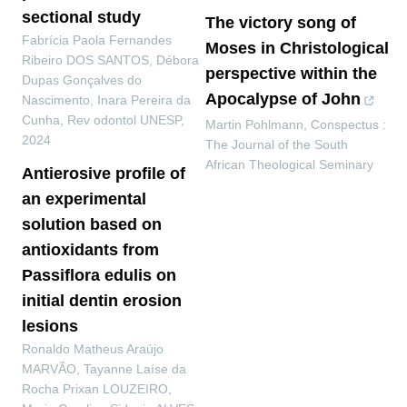
sectional study
The victory song of
Fabrícia Paola Fernandes
Moses in Christological
Ribeiro DOS SANTOS, Débora
perspective within the
Dupas Gonçalves do
Apocalypse of John
Nascimento, Inara Pereira da
Cunha
,
Rev odontol UNESP
,
Martin Pohlmann
,
Conspectus :
2024
The Journal of the South
African Theological Seminary
Antierosive profile of
an experimental
solution based on
antioxidants from
Passiflora edulis on
initial dentin erosion
lesions
Ronaldo Matheus Araújo
MARVÃO, Tayanne Laíse da
Rocha Prixan LOUZEIRO,