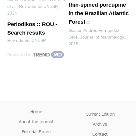
thin-spined porcupine
et al.
,
Rev odontol UNESP
,
in the Brazilian Atlantic
2024
Forest
Periodikos :: ROU -
Gastón Andrés Fernandez
Search results
Giné
,
Journal of Mammalogy
,
Rev odontol UNESP
2015
Powered by
Home
Current Edition
About the Journal
Archive
Editorial Board
Contact