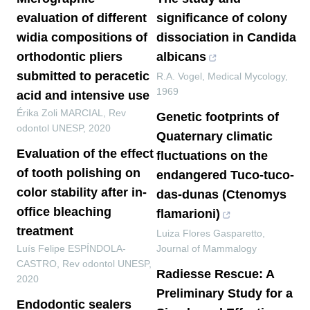
evaluation of different
significance of colony
widia compositions of
dissociation in Candida
orthodontic pliers
albicans
submitted to peracetic
R.A. Vogel
,
Medical Mycology
,
1969
acid and intensive use
Érika Zoli MARCIAL
,
Rev
Genetic footprints of
odontol UNESP
,
2020
Quaternary climatic
Evaluation of the effect
fluctuations on the
of tooth polishing on
endangered Tuco-tuco-
color stability after in-
das-dunas (Ctenomys
office bleaching
flamarioni)
treatment
Luiza Flores Gasparetto
,
Luís Felipe ESPÍNDOLA-
Journal of Mammalogy
CASTRO
,
Rev odontol UNESP
,
Radiesse Rescue: A
2020
Preliminary Study for a
Endodontic sealers