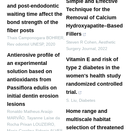
Simple and Effective
and post-endodontic
Technique for the
waiting time affect the
Removal of Calcium
bond strength of the
Hydroxyapatite–Based
fiber posts
Fillers
Thais Camponogara BOHRER
,
Steven R Cohen
,
Aesthetic
Rev odontol UNESP
,
2020
Surgery Journal
,
2022
Antierosive profile of
Vitamin E and risk of
an experimental
type 2 diabetes in the
solution based on
women's health study
antioxidants from
randomized controlled
Passiflora edulis on
trial.
initial dentin erosion
S. Liu
,
Diabetes
lesions
Home range and
Ronaldo Matheus Araújo
MARVÃO, Tayanne Laíse da
multiscale habitat
Rocha Prixan LOUZEIRO,
selection of threatened
Maria Carolina Sidonio ALVES,