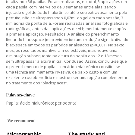
totalizando 36 papilas. Foram realizadas, no total, 5 aplicações em
cada papila, com intervalos de 3 semanas entre elas, sendo
injetado o gel de ácido hialurônico até o seu extravasamento pelo
pertuito, não se ultrapassando 0,02mL do gel em cada sessão, 3
mm acima da ponta dela. Foram realizadas análises fotográficas e
radiográficas, antes das aplicações de AH; imediatamente e após
a primeira aplicação. Resultados: A análise do preenchimento
linear do blackspace (mm) evidenciou uma redução significativa do
blackspace em todos os períodos analisados (p<0,001). No sexto
mês, os resultados mantiveram-se estáveis, mas houve uma
diminuição subsequente na altura da papila aos 12 e 18 meses,
sem ultrapassar a altura inicial. Conclusão: Assim, concluiu-se que
o preenchimento de papilas com ácido hialurônico constitui-se
uma técnica minimamente invasiva, de baixo custo e com um
excelente custobenefício e mostrou ser uma opção complementar
no tratamento dos “blackspaces”.
Palavras-chave
Papila; ácido hialurônico; periodontal
We recommend
Micrographic
The study and