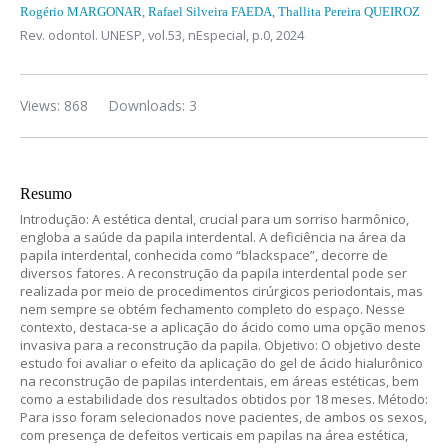
Rogério MARGONAR
,
Rafael Silveira FAEDA
,
Thallita Pereira QUEIROZ
Rev. odontol. UNESP,
vol.53, nEspecial,
p.0, 2024
Views: 868
Downloads: 3
Resumo
Introdução: A estética dental, crucial para um sorriso harmônico,
engloba a saúde da papila interdental. A deficiência na área da
papila interdental, conhecida como “blackspace”, decorre de
diversos fatores. A reconstrução da papila interdental pode ser
realizada por meio de procedimentos cirúrgicos periodontais, mas
nem sempre se obtém fechamento completo do espaço. Nesse
contexto, destaca-se a aplicação do ácido como uma opção menos
invasiva para a reconstrução da papila. Objetivo: O objetivo deste
estudo foi avaliar o efeito da aplicação do gel de ácido hialurônico
na reconstrução de papilas interdentais, em áreas estéticas, bem
como a estabilidade dos resultados obtidos por 18 meses. Método:
Para isso foram selecionados nove pacientes, de ambos os sexos,
com presença de defeitos verticais em papilas na área estética,