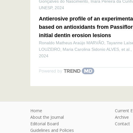
Gonçalves do Nascimento, Inara Pereira da Cunh
UNESP
,
2024
Antierosive profile of an experimenta
based on antioxidants from Passiflor
initial dentin erosion lesions
Ronaldo Matheus Araújo MARVÃO, Tayanne Laíse
LOUZEIRO, Maria Carolina Sidonio ALVES, et al.
,
2024
Powered by
Home
Current E
About the Journal
Archive
Editorial Board
Contact
Guidelines and Policies