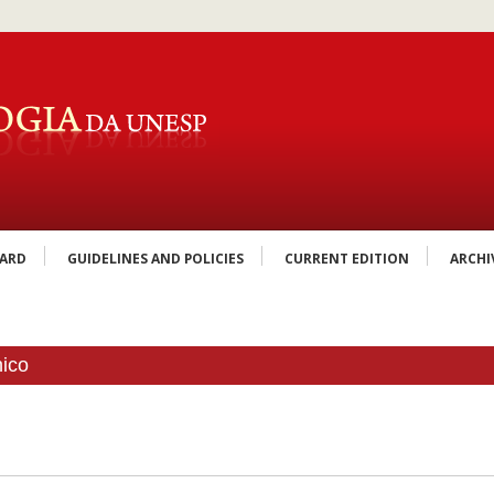
OARD
GUIDELINES AND POLICIES
CURRENT EDITION
ARCHI
nico