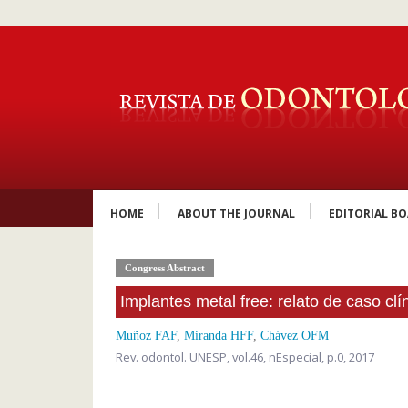
HOME
ABOUT THE JOURNAL
EDITORIAL B
Congress Abstract
Implantes metal free: relato de caso clí
Muñoz FAF
,
Miranda HFF
,
Chávez OFM
Rev. odontol. UNESP,
vol.46, nEspecial,
p.0, 2017