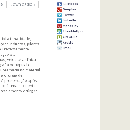
Facebook
18
Downloads: 7
Google+
Twitter
LinkedIn
Mendeley
StumbleUpon
CiteULike
cial à tenacidade,
Reddit
ões indiretas, pilares
Email
nn recentemente
tação é a
s, veio até a clínica
rafia periapical e
supremacia no material
a cirurgia de
. A proservação após
âmico é uma excelente
lanejamento cirúrgico