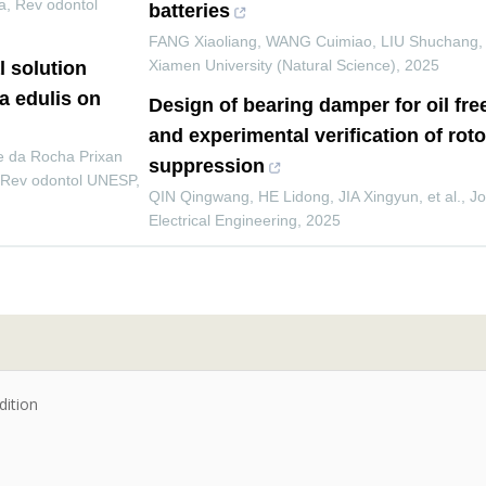
a
,
Rev odontol
batteries
FANG Xiaoliang, WANG Cuimiao, LIU Shuchang, e
Xiamen University (Natural Science)
,
2025
l solution
a edulis on
Design of bearing damper for oil fr
and experimental verification of roto
 da Rocha Prixan
suppression
Rev odontol UNESP
,
QIN Qingwang, HE Lidong, JIA Xingyun, et al.
,
Jo
Electrical Engineering
,
2025
dition