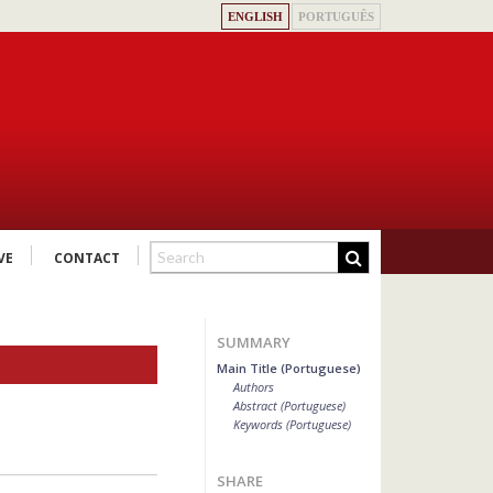
ENGLISH
PORTUGUÊS
VE
CONTACT
SUMMARY
Main Title (Portuguese)
Authors
Abstract (Portuguese)
Keywords (Portuguese)
SHARE