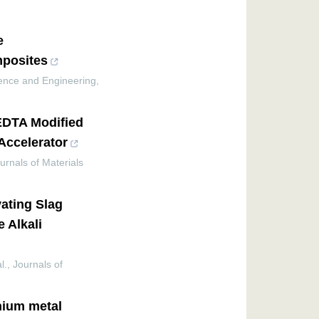
e
posites
ience and Engineering
,
 EDTA Modified
Accelerator
urnals of Materials
vating Slag
 Alkali
l.
,
Journals of
hium metal