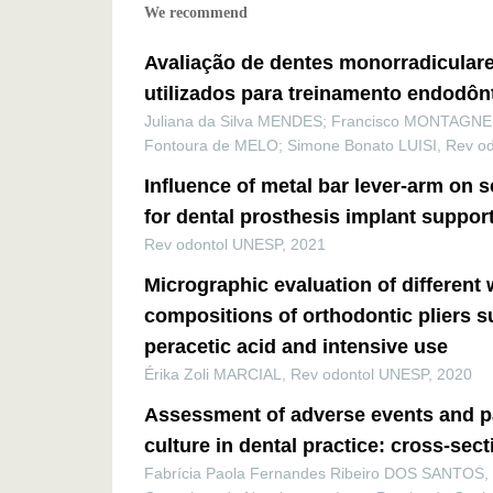
We recommend
Avaliação de dentes monorradiculares
utilizados para treinamento endodôn
Juliana da Silva MENDES; Francisco MONTAGNER
Fontoura de MELO; Simone Bonato LUISI
,
Rev o
Influence of metal bar lever-arm on 
for dental prosthesis implant suppor
Rev odontol UNESP
,
2021
Micrographic evaluation of different 
compositions of orthodontic pliers s
peracetic acid and intensive use
Érika Zoli MARCIAL
,
Rev odontol UNESP
,
2020
Assessment of adverse events and pa
culture in dental practice: cross-sec
Fabrícia Paola Fernandes Ribeiro DOS SANTOS,