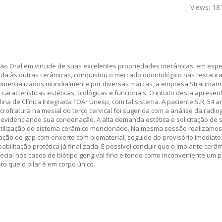
Views: 18
ação Oral em virtude de suas excelentes propriedades mecânicas, em espe
ada às outras cerâmicas, conquistou o mercado odontológico nas restauraç
Comercializados mundialmente por diversas marcas, a empresa Strauma
aracterísticas estéticas, biológicas e funcionais. O intuito desta apresen
na de Clínica Integrada FOAr Unesp, com tal sistema. A paciente S.R, 54 ano
rofratura na mesial do terço cervical foi sugerida com a análise da radiog
evidenciando sua condenação. A alta demanda estética e solicitação de 
utilização do sistema cerâmico mencionado. Na mesma sessão realizamos 
ação de gap com enxerto com biomaterial, seguido do provisório imediato
abilitação protética já finalizada. É possível concluir que o implante cer
ecial nos casos de biótipo gengival fino e tendo como inconveniente um p
to que o pilar é em corpo único.