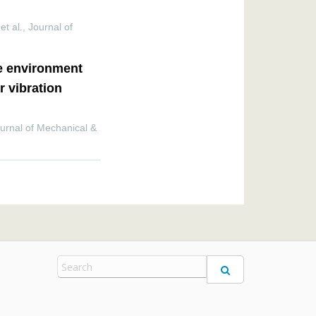
t al.
,
Journal of
ee environment
r vibration
urnal of Mechanical &