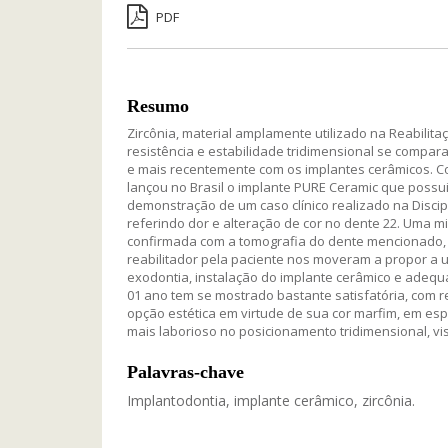
PDF
Resumo
Zircônia, material amplamente utilizado na Reabilit
resistência e estabilidade tridimensional se compar
e mais recentemente com os implantes cerâmicos. 
lançou no Brasil o implante PURE Ceramic que possui c
demonstração de um caso clínico realizado na Discipli
referindo dor e alteração de cor no dente 22. Uma mic
confirmada com a tomografia do dente mencionado, 
reabilitador pela paciente nos moveram a propor a 
exodontia, instalação do implante cerâmico e adequ
01 ano tem se mostrado bastante satisfatória, com re
opção estética em virtude de sua cor marfim, em esp
mais laborioso no posicionamento tridimensional, vis
Palavras-chave
Implantodontia, implante cerâmico, zircônia.