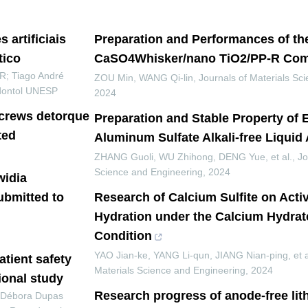
 artificiais
Preparation and Performances of th
tico
CaSO4Whisker/nano TiO2/PP-R Com
; Tiago André
ZOU Min, WANG Qi-lin
,
Journals of Materials Sc
dontol UNESP
2024
screws detorque
Preparation and Stable Property of
ted
Aluminum Sulfate Alkali-free Liquid 
ZHANG Guoli, WU Zhihong, DENG Yue, et al.
,
Jo
Science and Engineering
,
2024
widia
ubmitted to
Research of Calcium Sulfite on Acti
Hydration under the Calcium Hydrate
Condition
YAO Jian-ke, YANG Li-qun, JIANG Nian-ping, et a
tient safety
Materials Science and Engineering
,
2024
tional study
Research progress of anode-free lit
 Débora Dupas