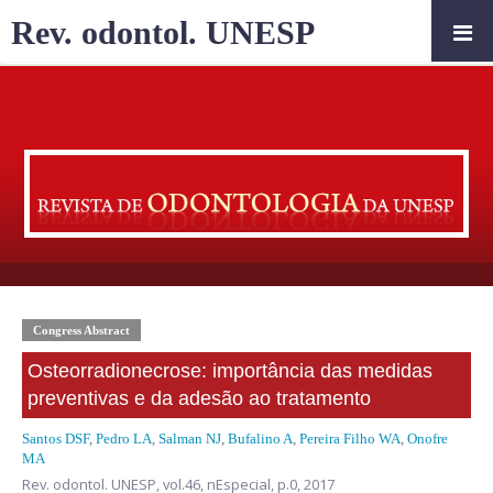
Rev. odontol. UNESP
Congress Abstract
Osteorradionecrose: importância das medidas
preventivas e da adesão ao tratamento
Santos DSF
,
Pedro LA
,
Salman NJ
,
Bufalino A
,
Pereira Filho WA
,
Onofre
MA
Rev. odontol. UNESP,
vol.46, nEspecial,
p.0, 2017