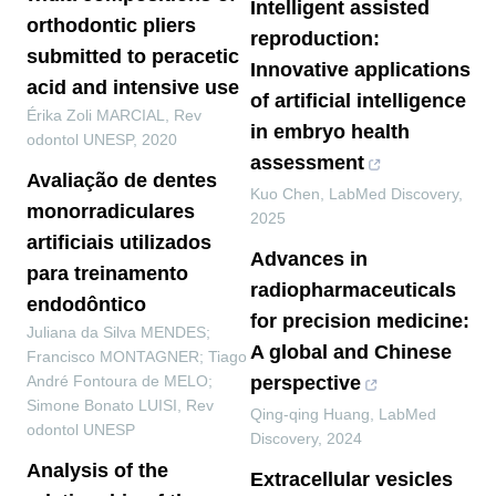
Intelligent assisted
orthodontic pliers
reproduction:
submitted to peracetic
Innovative applications
acid and intensive use
of artificial intelligence
Érika Zoli MARCIAL
,
Rev
in embryo health
odontol UNESP
,
2020
assessment
Avaliação de dentes
Kuo Chen
,
LabMed Discovery
,
monorradiculares
2025
artificiais utilizados
Advances in
para treinamento
radiopharmaceuticals
endodôntico
for precision medicine:
Juliana da Silva MENDES;
A global and Chinese
Francisco MONTAGNER; Tiago
André Fontoura de MELO;
perspective
Simone Bonato LUISI
,
Rev
Qing-qing Huang
,
LabMed
odontol UNESP
Discovery
,
2024
Analysis of the
Extracellular vesicles