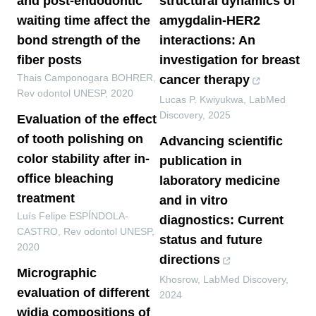
and post-endodontic
structural dynamics of
waiting time affect the
amygdalin-HER2
bond strength of the
interactions: An
fiber posts
investigation for breast
Thais Camponogara BOHRER
,
cancer therapy
Rev odontol UNESP
,
2020
Lucas P. Kwiyukwa
,
LabMed
Discovery
,
2025
Evaluation of the effect
of tooth polishing on
Advancing scientific
color stability after in-
publication in
office bleaching
laboratory medicine
treatment
and in vitro
Luís Felipe ESPÍNDOLA-
diagnostics: Current
CASTRO
,
Rev odontol UNESP
,
status and future
2020
directions
Micrographic
Khosrow
,
LabMed Discovery
,
evaluation of different
2024
widia compositions of