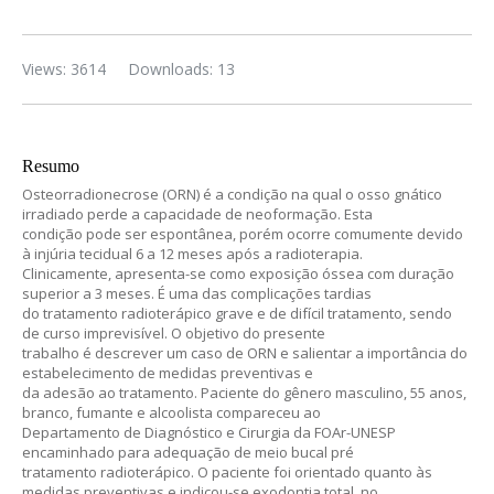
Views: 3614
Downloads: 13
Resumo
Osteorradionecrose (ORN) é a condição na qual o osso gnático
irradiado perde a capacidade de neoformação. Esta
condição pode ser espontânea, porém ocorre comumente devido
à injúria tecidual 6 a 12 meses após a radioterapia.
Clinicamente, apresenta-se como exposição óssea com duração
superior a 3 meses. É uma das complicações tardias
do tratamento radioterápico grave e de difícil tratamento, sendo
de curso imprevisível. O objetivo do presente
trabalho é descrever um caso de ORN e salientar a importância do
estabelecimento de medidas preventivas e
da adesão ao tratamento. Paciente do gênero masculino, 55 anos,
branco, fumante e alcoolista compareceu ao
Departamento de Diagnóstico e Cirurgia da FOAr-UNESP
encaminhado para adequação de meio bucal pré
tratamento radioterápico. O paciente foi orientado quanto às
medidas preventivas e indicou-se exodontia total, no