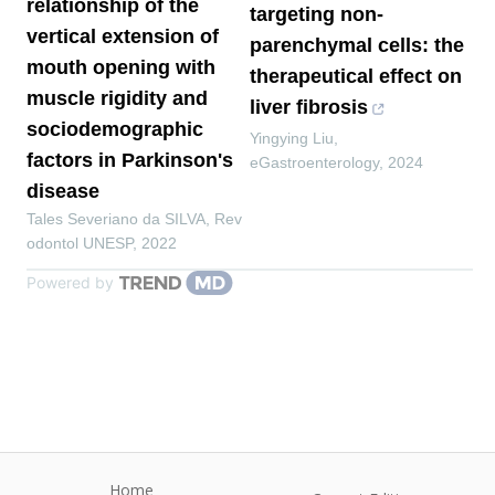
relationship of the
targeting non-
vertical extension of
parenchymal cells: the
mouth opening with
therapeutical effect on
muscle rigidity and
liver fibrosis
sociodemographic
Yingying Liu
,
factors in Parkinson's
eGastroenterology
,
2024
disease
Tales Severiano da SILVA
,
Rev
odontol UNESP
,
2022
Powered by
Home