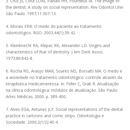
3. Cruz JS, Cota LOM, Paixão HH, Pourdeus IA. The image of
the dentist: A study on social representation. Rev Odontol Univ
São Paulo. 1997;11:307-13.
4. Morais ERB. O medo do paciente ao tratamento
odontológico. RGO. 2003;44(1):39-42.
5. Kleinknecht RA, Klepac RK, Alexander LD. Origins and
characteristics of fear of dentistry. J Am Dent Assoc.
1973;86:842-8.
6. Rocha RG, Araújo MAR, Soares MS, Borsatti MA. O medo e
a ansiedade no tratamento odontológico: controle através da
terapêutica medicamentosa. In: Feller C, Grab R. Atualização
na clínica odontológica: módulos de atualização. São Paulo:
Artes Médicas; 2000. p. 389-400.
7. Alves EGA, Antunes JLF. Social representations of the dental
practice in cartoons and comic strips. Odontologia e
Sociedade. 2000;2(1/2):40-4.