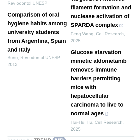
Rev odontol UNESP
filament formation and
Comparison of oral
nuclease activation of
hygiene habits among
SPARDA complex
university students
Feng Wang
,
Cell Research
,
from Argentina, Spain
2025
and Italy
Glucose starvation
Bono
,
Rev odontol UNESP
,
mimetic aldometanib
2013
removes immune
barriers permitting
mice with
hepatocellular
carcinoma to live to
normal ages
Hui-Hui Hu
,
Cell Research
,
2025