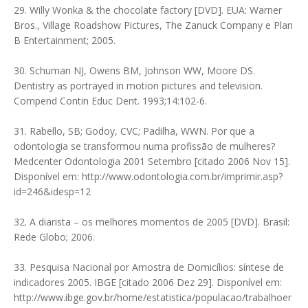
29. Willy Wonka & the chocolate factory [DVD]. EUA: Warner
Bros., Village Roadshow Pictures, The Zanuck Company e Plan
B Entertainment; 2005.
30. Schuman NJ, Owens BM, Johnson WW, Moore DS.
Dentistry as portrayed in motion pictures and television.
Compend Contin Educ Dent. 1993;14:102-6.
31. Rabello, SB; Godoy, CVC; Padilha, WWN. Por que a
odontologia se transformou numa profissão de mulheres?
Medcenter Odontologia 2001 Setembro [citado 2006 Nov 15].
Disponível em: http://www.odontologia.com.br/imprimir.asp?
id=246&idesp=12
32. A diarista – os melhores momentos de 2005 [DVD]. Brasil:
Rede Globo; 2006.
33. Pesquisa Nacional por Amostra de Domicílios: síntese de
indicadores 2005. IBGE [citado 2006 Dez 29]. Disponível em:
http://www.ibge.gov.br/home/estatistica/populacao/trabalhoer