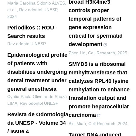
broad H3K4me3
Maria Carolina Sidonio ALVES,
et al.
,
Rev odontol UNESP
,
controls proper
2024
temporal patterns of
gene expression
Periodikos :: ROU -
critical for spermatid
Search results
Rev odontol UNESP
development
Zhen Lin
,
Cell Research
,
2025
Epidemiological profile
of patients with
SMYD5 is a ribosomal
disabilities undergoing
methyltransferase that
dental treatment under
catalyzes RPL40 lysine
general anesthesia
methylation to enhance
Cyntia Paula Oliveira de Souza
translation output and
LIMA
,
Rev odontol UNESP
promote hepatocellular
Revista de Odontologia
carcinoma
da UNESP - Volume 34
Bisi Miao
,
Cell Research
,
2024
/ Issue 4
Target DNA-induced