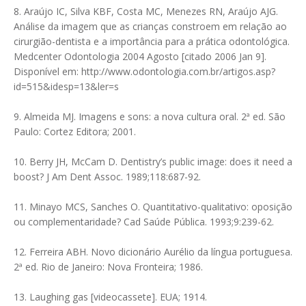
8. Araújo IC, Silva KBF, Costa MC, Menezes RN, Araújo AJG.
Análise da imagem que as crianças constroem em relação ao
cirurgião-dentista e a importância para a prática odontológica.
Medcenter Odontologia 2004 Agosto [citado 2006 Jan 9].
Disponível em: http://www.odontologia.com.br/artigos.asp?
id=515&idesp=13&ler=s
9. Almeida MJ. Imagens e sons: a nova cultura oral. 2ª ed. São
Paulo: Cortez Editora; 2001.
10. Berry JH, McCam D. Dentistry’s public image: does it need a
boost? J Am Dent Assoc. 1989;118:687-92.
11. Minayo MCS, Sanches O. Quantitativo-qualitativo: oposição
ou complementaridade? Cad Saúde Pública. 1993;9:239-62.
12. Ferreira ABH. Novo dicionário Aurélio da língua portuguesa.
2ª ed. Rio de Janeiro: Nova Fronteira; 1986.
13. Laughing gas [videocassete]. EUA; 1914.