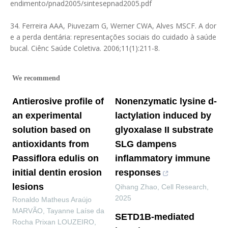
endimento/pnad2005/sintesepnad2005.pdf
34. Ferreira AAA, Piuvezam G, Werner CWA, Alves MSCF. A dor
e a perda dentária: representações sociais do cuidado à saúde
bucal. Ciênc Saúde Coletiva. 2006;11(1):211-8.
We recommend
Antierosive profile of
Nonenzymatic lysine d-
an experimental
lactylation induced by
solution based on
glyoxalase II substrate
antioxidants from
SLG dampens
Passiflora edulis on
inflammatory immune
initial dentin erosion
responses
lesions
Qihang Zhao
,
Cell Research
,
2025
Ronaldo Matheus Araújo
MARVÃO, Tayanne Laíse da
SETD1B-mediated
Rocha Prixan LOUZEIRO,