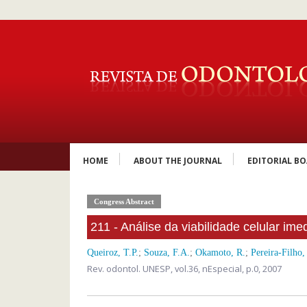
HOME
ABOUT THE JOURNAL
EDITORIAL B
Congress Abstract
211 - Análise da viabilidade celular im
Queiroz, T.P.
;
Souza, F.A.
;
Okamoto, R.
;
Pereira-Filho,
Rev. odontol. UNESP,
vol.36, nEspecial,
p.0, 2007