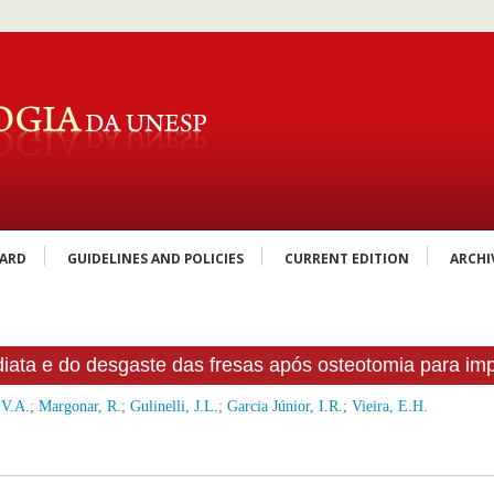
OARD
GUIDELINES AND POLICIES
CURRENT EDITION
ARCHI
ediata e do desgaste das fresas após osteotomia para im
 V.A.
;
Margonar, R.
;
Gulinelli, J.L.
;
Garcia Júnior, I.R.
;
Vieira, E.H.