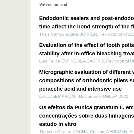
We recommend
Endodontic sealers and post-endodon
time affect the bond strength of the f
Thais Camponogara BOHRER
,
Rev odontol UNE
Evaluation of the effect of tooth poli
stability after in-office bleaching tre
Luís Felipe ESPÍNDOLA-CASTRO
,
Rev odontol 
Micrographic evaluation of different 
compositions of orthodontic pliers s
peracetic acid and intensive use
Érika Zoli MARCIAL
,
Rev odontol UNESP
,
2020
Os efeitos da Punica granatum L. em
concentrações sobre duas linhagens 
estudo in vitro
Thaís de Oliveira ROCHA; Cristina WERKMAN; Ha