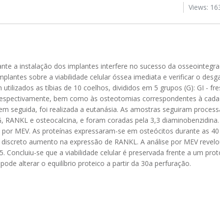
Views: 16
te a instalação dos implantes interfere no sucesso da osseointegra
mplantes sobre a viabilidade celular óssea imediata e verificar o desg
utilizados as tíbias de 10 coelhos, divididos em 5 grupos (G): GI - f
s, respectivamente, bem como às osteotomias correspondentes à cada
em seguida, foi realizada a eutanásia. As amostras seguiram proce
, RANKL e osteocalcina, e foram coradas pela 3,3 diaminobenzidina.
 por MEV. As proteínas expressaram-se em osteócitos durante as 40
m discreto aumento na expressão de RANKL. A análise por MEV reve
5. Concluiu-se que a viabilidade celular é preservada frente a um pro
ode alterar o equilíbrio proteico a partir da 30a perfuração.