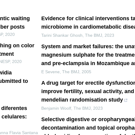
tic waiting
Evidence for clinical interventions t
iber posts
microbiome in cardiometabolic dise
SP
,
2020
Tarini Shankar Ghosh
,
The BMJ
,
2023
shing on color
System and market failures: the unav
atment
magnesium sulphate for the treatme
UNESP
,
2020
and pre-eclampsia in Mozambique 
E Sevene
,
The BMJ
,
2005
widia
ubmitted to
A drug target for erectile dysfunctio
improve fertility, sexual activity, an
mendelian randomisation study
 diferentes
Benjamin Woolf
,
The BMJ
,
2023
celulares:
Selective digestive or oropharyngea
decontamination and topical oropha
nna Flavia Santana