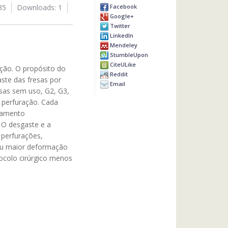
Facebook
35
Downloads: 1
Google+
Twitter
LinkedIn
Mendeley
StumbleUpon
CiteULike
ção. O propósito do
Reddit
aste das fresas por
Email
resas sem uso, G2, G3,
 perfuração. Cada
ssamento
 O desgaste e a
 perfurações,
lou maior deformação
tocolo cirúrgico menos