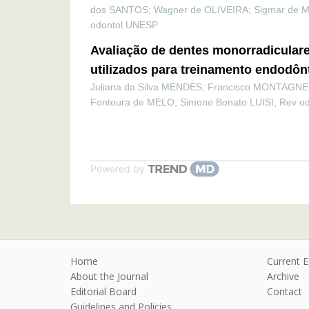
dos SANTOS; Wagner de OLIVEIRA; Sigmar de 
odontol UNESP
Avaliação de dentes monorradiculares
utilizados para treinamento endodôn
Juliana da Silva MENDES; Francisco MONTAGNER
Fontoura de MELO; Simone Bonato LUISI
,
Rev o
Powered by
Home
Current E
About the Journal
Archive
Editorial Board
Contact
Guidelines and Policies