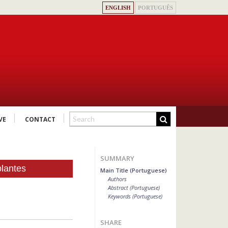
ENGLISH
PORTUGUÊS
VE
CONTACT
SUMMARY
plantes
Main Title (Portuguese)
Authors
Abstract (Portuguese)
Keywords (Portuguese)
SHARE