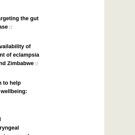
argeting the gut
ase
ailability of
nt of eclampsia
and Zimbabwe
n to help
d wellbeing:
l
ryngeal