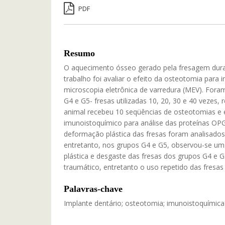
PDF
Resumo
O aquecimento ósseo gerado pela fresagem duran
trabalho foi avaliar o efeito da osteotomia para i
microscopia eletrônica de varredura (MEV). Foram 
G4 e G5- fresas utilizadas 10, 20, 30 e 40 veze
animal recebeu 10 seqüências de osteotomias e 
imunoistoquímico para análise das proteínas OPG
deformação plástica das fresas foram analisados
entretanto, nos grupos G4 e G5, observou-se u
plástica e desgaste das fresas dos grupos G4 e G
traumático, entretanto o uso repetido das fresas p
Palavras-chave
Implante dentário; osteotomia; imunoistoquímica