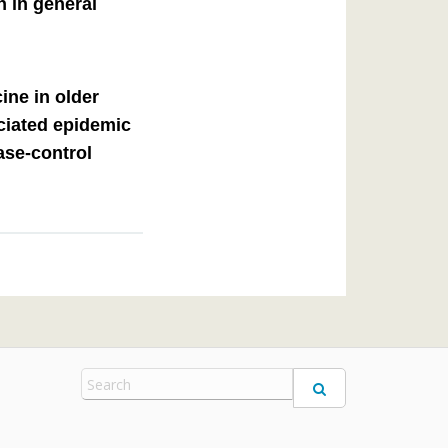
h in general
ine in older
ciated epidemic
case-control