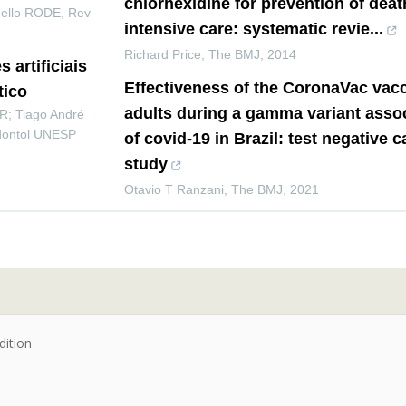
chlorhexidine for prevention of deat
Mello RODE
,
Rev
intensive care: systematic revie...
Richard Price
,
The BMJ
,
2014
 artificiais
Effectiveness of the CoronaVac vacc
tico
adults during a gamma variant asso
; Tiago André
dontol UNESP
of covid-19 in Brazil: test negative 
study
Otavio T Ranzani
,
The BMJ
,
2021
dition