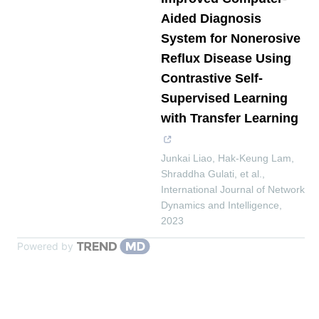
Aided Diagnosis
System for Nonerosive
Reflux Disease Using
Contrastive Self-
Supervised Learning
with Transfer Learning
Junkai Liao, Hak‐Keung Lam,
Shraddha Gulati, et al.
,
International Journal of Network
Dynamics and Intelligence
,
2023
Powered by