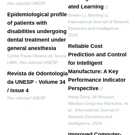
Rev odontol UNESP
ated Learning
Epidemiological profile
Bowen Li, Wenling Li
,
International Journal of Network
of patients with
Dynamics and Intelligence
,
disabilities undergoing
2024
dental treatment under
Reliable Cost
general anesthesia
Prediction and Control
Cyntia Paula Oliveira de Souza
LIMA
,
Rev odontol UNESP
for Intelligent
Manufacture: A Key
Revista de Odontologia
Performance Indicator
da UNESP - Volume 34
Perspective
/ Issue 4
Hang Geng, Ali Mousavi,
Rev odontol UNESP
Nikolaos Grigorios Markatos, et
al.
,
International Journal of
Network Dynamics and
Intelligence
,
2024
Improved Computer-