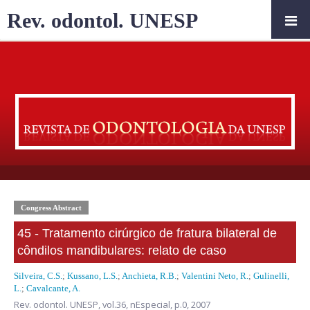
Rev. odontol. UNESP
Congress Abstract
45 - Tratamento cirúrgico de fratura bilateral de
côndilos mandibulares: relato de caso
Silveira, C.S.
;
Kussano, L.S.
;
Anchieta, R.B.
;
Valentini Neto, R.
;
Gulinelli,
L.
;
Cavalcante, A.
Rev. odontol. UNESP,
vol.36, nEspecial,
p.0, 2007