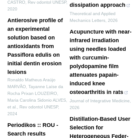
CASTRO
,
Rev odontol UNESP
,
dissipation approach
2020
Theoretical and Applied
Antierosive profile of
Mechanics Letters
,
2026
an experimental
Acupuncture with near-
solution based on
infrared irradiation
antioxidants from
using needles loaded
Passiflora edulis on
with curcumin-
initial dentin erosion
polydopamine film
lesions
attenuates papain-
Ronaldo Matheus Araújo
induced knee
MARVÃO, Tayanne Laíse da
osteoarthritis in rats
Rocha Prixan LOUZEIRO,
Maria Carolina Sidonio ALVES,
Journal of Integrative Medicine
,
et al.
,
Rev odontol UNESP
,
2026
2024
Distillation-Based User
Periodikos :: ROU -
Selection for
Search results
Heterogeneous Feder-