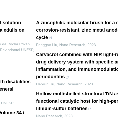
l solution
A zincophilic molecular brush for a d
a edulis on
corrosion-resistant, zinc metal anode
cycle
 da Rocha Prixan
Penggao Liu
,
Nano Research
,
2023
Rev odontol UNESP
,
Carvacrol combined with NIR light-
drug delivery system with specific an
inflammation, and immunomodulatio
periodontitis
th disabilities
Daorun Hu
,
Nano Research
,
2023
eneral
Hollow multishelled structural TiN a
functional catalytic host for high-p
l UNESP
lithium-sulfur batteries
Volume 34 /
Nano Research
,
2023