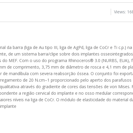
Views: 16
al da barra (liga de Au tipo III, liga de AgPd, liga de CoCr e Ti c.p.) na
lante, de um sistema barra/clipe sobre dois implantes osseointegrad
avés do MEF. Com o uso do programa Rhinoceros® 3.0 (NURBS, EUA),
0 mm de comprimento, 3,75 mm de diâmetro de rosca e 4,1 mm de pl
ior de mandíbula com severa reabsorção óssea. O conjunto foi expor
regamento de 20 N.cm–1 proporcionado pelo aperto dos parafusos d
ualitativa através do gradiente de cores das tensões de von Mises. F
pondente a região cervical do implante e no osso medular correspond
ores níveis na liga de CoCr. O módulo de elasticidade do material da
/implante