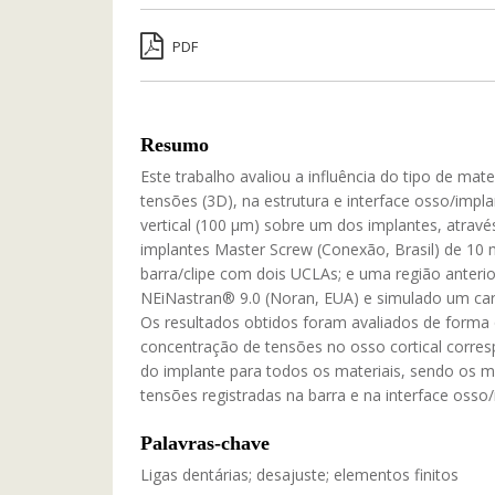
PDF
Resumo
Este trabalho avaliou a influência do tipo de materi
tensões (3D), na estrutura e interface osso/imp
vertical (100 μm) sobre um dos implantes, atr
implantes Master Screw (Conexão, Brasil) de 1
barra/clipe com dois UCLAs; e uma região anter
NEiNastran® 9.0 (Noran, EUA) e simulado um car
Os resultados obtidos foram avaliados de forma q
concentração de tensões no osso cortical corres
do implante para todos os materiais, sendo os mai
tensões registradas na barra e na interface osso
Palavras-chave
Ligas dentárias; desajuste; elementos finitos