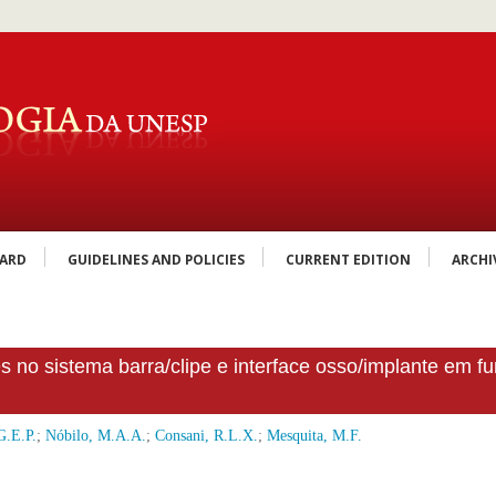
OARD
GUIDELINES AND POLICIES
CURRENT EDITION
ARCHI
es no sistema barra/clipe e interface osso/implante em f
G.E.P.
;
Nóbilo, M.A.A.
;
Consani, R.L.X.
;
Mesquita, M.F.