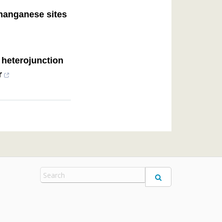
 manganese sites
 heterojunction
r