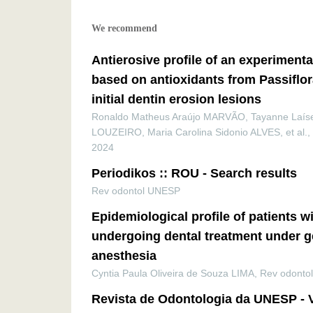
We recommend
Antierosive profile of an experimenta
based on antioxidants from Passiflor
initial dentin erosion lesions
Ronaldo Matheus Araújo MARVÃO, Tayanne Laíse
LOUZEIRO, Maria Carolina Sidonio ALVES, et al.
,
2024
Periodikos :: ROU - Search results
Rev odontol UNESP
Epidemiological profile of patients wi
undergoing dental treatment under g
anesthesia
Cyntia Paula Oliveira de Souza LIMA
,
Rev odonto
Revista de Odontologia da UNESP - 