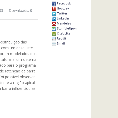
Facebook
Google+
83
Downloads: 0
Twitter
LinkedIn
Mendeley
StumbleUpon
CiteULike
Reddit
 distribuição das
Email
os com um desajuste
 foram modelados dois
ataforma; um sistema
tado para o programa
e retenção da barra.
oi possível observar
ente à região apical
 barra influenciou as