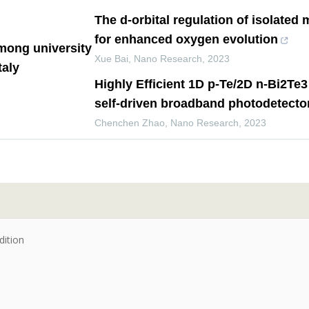
The d-orbital regulation of isolated
for enhanced oxygen evolution
mong university
Xue Bai
,
Nano Research
,
2023
taly
Highly Efficient 1D p-Te/2D n-Bi2Te3
self-driven broadband photodetecto
Chenchen Zhao
,
Nano Research
,
2023
dition