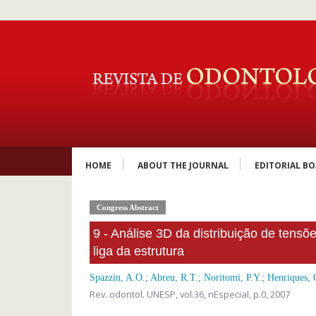
HOME
ABOUT THE JOURNAL
EDITORIAL B
Congress Abstract
9 - Análise 3D da distribuição de tensõ
liga da estrutura
Spazzin, A.O.
;
Abreu, R.T.
;
Noritomi, P.Y.
;
Henriques, 
Rev. odontol. UNESP,
vol.36, nEspecial,
p.0, 2007