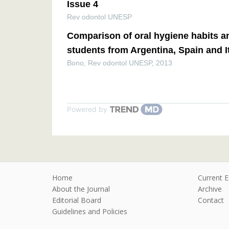
Issue 4
Rev odontol UNESP
Comparison of oral hygiene habits a
students from Argentina, Spain and I
Bono
,
Rev odontol UNESP
,
2013
Powered by
Home
Current E
About the Journal
Archive
Editorial Board
Contact
Guidelines and Policies