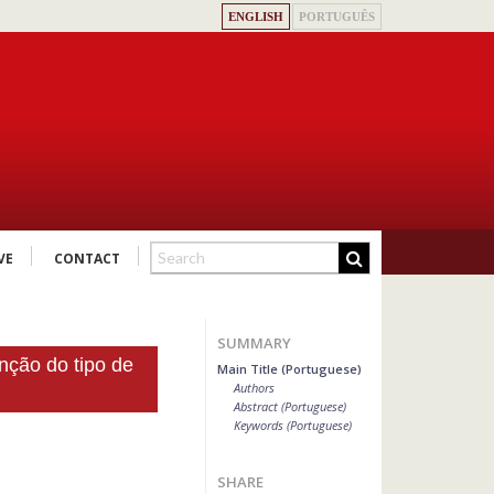
ENGLISH
PORTUGUÊS
VE
CONTACT
SUMMARY
unção do tipo de
Main Title (Portuguese)
Authors
Abstract (Portuguese)
Keywords (Portuguese)
SHARE