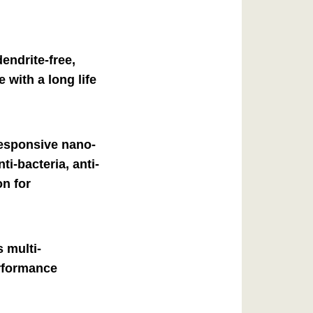
endrite-free,
 with a long life
responsive nano-
ti-bacteria, anti-
n for
s multi-
erformance