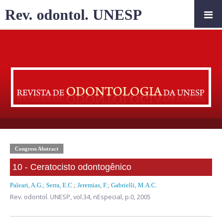
Rev. odontol. UNESP
Congress Abstract
10 - Ceratocisto odontogênico
Paleari, A.G.
;
Serra, E.C.
;
Jeremias, F.
;
Gabrielli, M.A.C.
Rev. odontol. UNESP,
vol.34, nEspecial,
p.0, 2005