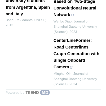
university students
Based on Two-Stage
from Argentina, Spain
Convolutional Neural
and Italy
Network
Bono
,
Rev odontol UNESP
,
Wenbo Xiao
,
Journal of
2013
Shanghai Jiaotong University
(Science)
,
2023
CenterLineFormer:
Road Centerlines
Graph Generation with
Single Onboard
Camera
Minghui Qin
,
Journal of
Shanghai Jiaotong University
(Science)
,
2024
Powered by