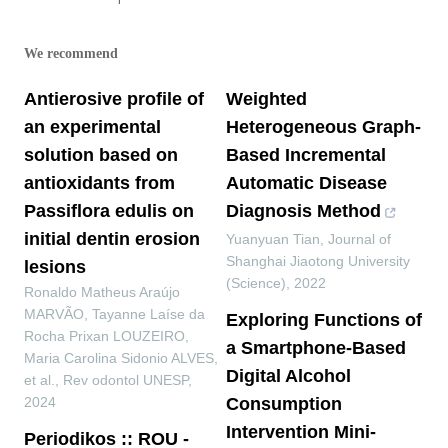
We recommend
Antierosive profile of
Weighted
an experimental
Heterogeneous Graph-
solution based on
Based Incremental
antioxidants from
Automatic Disease
Passiflora edulis on
Diagnosis Method
initial dentin erosion
Yuanyuan Tian
,
Journal of
Shanghai Jiaotong University
lesions
(Science)
,
2022
Ronaldo Matheus Araújo
MARVÃO, Tayanne Laíse da
Exploring Functions of
Rocha Prixan LOUZEIRO,
a Smartphone-Based
Maria Carolina Sidonio ALVES,
Digital Alcohol
et al.
,
Rev odontol UNESP
,
2024
Consumption
Intervention Mini-
Periodikos :: ROU -