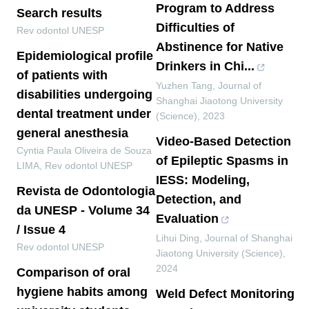
Program to Address
Search results
Difficulties of
Rev odontol UNESP
Abstinence for Native
Epidemiological profile
Drinkers in Chi...
of patients with
Yuzhen Tang
,
Journal of
disabilities undergoing
Shanghai Jiaotong University
dental treatment under
(Science)
,
2023
general anesthesia
Video-Based Detection
Cyntia Paula Oliveira de Souza
of Epileptic Spasms in
LIMA
,
Rev odontol UNESP
IESS: Modeling,
Revista de Odontologia
Detection, and
da UNESP - Volume 34
Evaluation
/ Issue 4
Lihui Ding
,
Journal of Shanghai
Rev odontol UNESP
Jiaotong University (Science)
,
2024
Comparison of oral
hygiene habits among
Weld Defect Monitoring