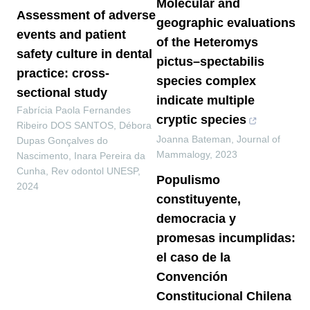
Molecular and
Assessment of adverse
geographic evaluations
events and patient
of the Heteromys
safety culture in dental
pictus–spectabilis
practice: cross-
species complex
sectional study
indicate multiple
Fabrícia Paola Fernandes
cryptic species
Ribeiro DOS SANTOS, Débora
Joanna Bateman
,
Journal of
Dupas Gonçalves do
Mammalogy
,
2023
Nascimento, Inara Pereira da
Cunha
,
Rev odontol UNESP
,
Populismo
2024
constituyente,
democracia y
promesas incumplidas:
el caso de la
Convención
Constitucional Chilena