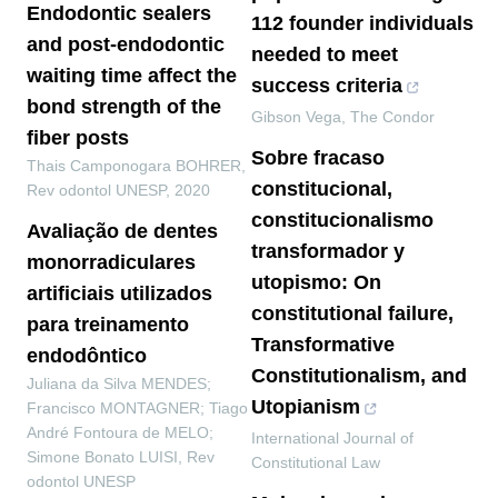
Endodontic sealers
112 founder individuals
and post-endodontic
needed to meet
waiting time affect the
success criteria
bond strength of the
Gibson Vega
,
The Condor
fiber posts
Sobre fracaso
Thais Camponogara BOHRER
,
constitucional,
Rev odontol UNESP
,
2020
constitucionalismo
Avaliação de dentes
transformador y
monorradiculares
utopismo: On
artificiais utilizados
constitutional failure,
para treinamento
Transformative
endodôntico
Constitutionalism, and
Juliana da Silva MENDES;
Utopianism
Francisco MONTAGNER; Tiago
André Fontoura de MELO;
International Journal of
Simone Bonato LUISI
,
Rev
Constitutional Law
odontol UNESP