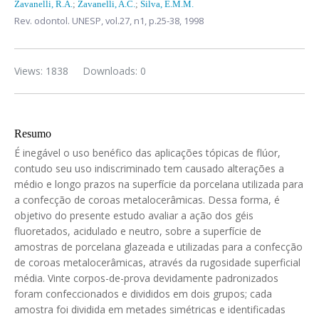
Zavanelli, R.A.
;
Zavanelli, A.C.
;
Silva, E.M.M.
Rev. odontol. UNESP,
vol.27, n1,
p.25-38, 1998
Views: 1838
Downloads: 0
Resumo
É inegável o uso benéfico das aplicações tópicas de flúor,
contudo seu uso indiscriminado tem causado alterações a
médio e longo prazos na superfície da porcelana utilizada para
a confecção de coroas metalocerâmicas. Dessa forma, é
objetivo do presente estudo avaliar a ação dos géis
fluoretados, acidulado e neutro, sobre a superfície de
amostras de porcelana glazeada e utilizadas para a confecção
de coroas metalocerâmicas, através da rugosidade superficial
média. Vinte corpos-de-prova devidamente padronizados
foram confeccionados e divididos em dois grupos; cada
amostra foi dividida em metades simétricas e identificadas