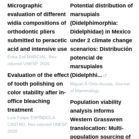
Micrographic
Potential distribution of
evaluation of different
marsupials
widia compositions of
(Didelphimorphia:
orthodontic pliers
Didelphidae) in Mexico
submitted to peracetic
under 2 climate change
acid and intensive use
scenarios: Distribución
Érika Zoli MARCIAL
,
Rev
potencial de
odontol UNESP
,
2020
marsupiales
Evaluation of the effect
(Didelphhi...
of tooth polishing on
Miguel Á Ortiz-Acosta
,
Journal
of Mammalogy
color stability after in-
office bleaching
Population viability
treatment
analysis informs
Luís Felipe ESPÍNDOLA-
Western Grasswren
CASTRO
,
Rev odontol UNESP
,
translocation: Multi-
2020
population sourcing of