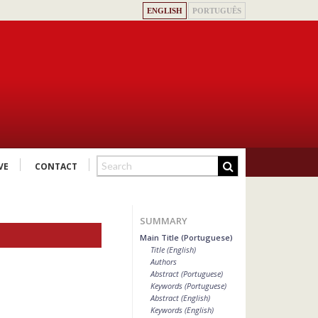
ENGLISH
PORTUGUÊS
VE
CONTACT
SUMMARY
Main Title (Portuguese)
Title (English)
Authors
Abstract (Portuguese)
Keywords (Portuguese)
Abstract (English)
Keywords (English)