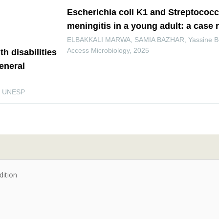
Escherichia coli K1 and Streptoco
meningitis in a young adult: a case 
ELBAKKALI MARWA, SAMIA BAZHAR, Yassine Ben 
Access Microbiology
,
2025
th disabilities
eneral
l UNESP
dition