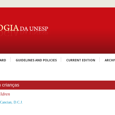
OARD
GUIDELINES AND POLICIES
CURRENT EDITION
ARCHI
 crianças
ildren
Cancian, D.C.J.