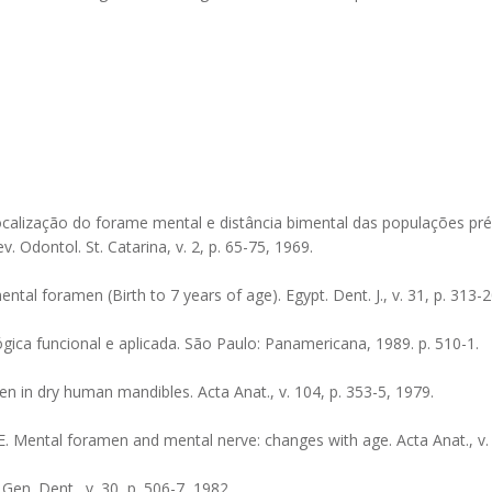
calização do forame mental e distância bimental das populações pré-h
 Odontol. St. Catarina, v. 2, p. 65-75, 1969.
ntal foramen (Birth to 7 years of age). Egypt. Dent. J., v. 31, p. 313-2
gica funcional e aplicada. São Paulo: Panamericana, 1989. p. 510-1.
en in dry human mandibles. Acta Anat., v. 104, p. 353-5, 1979.
Mental foramen and mental nerve: changes with age. Acta Anat., v. 1
en. Dent., v. 30, p. 506-7, 1982.