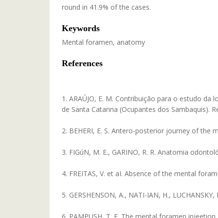
round in 41.9% of the cases.
Keywords
Mental foramen, anatomy
References
1. ARAÚJO, E. M. Contribuição para o estudo da lo
de Santa Catarina (Ocupantes dos Sambaquis). Rev.
2. BEHERI, E. S. Antero-posterior journey of the me
3. FIGúN, M. E., GARINO, R. R. Anatomia odontoló
4. FREITAS, V. et aI. Absence of the mental foram
5. GERSHENSON, A., NATI-IAN, H., LUCHANSKY, E. 
6. PAMPUSH, T. E. The mental foramen injeetion. G