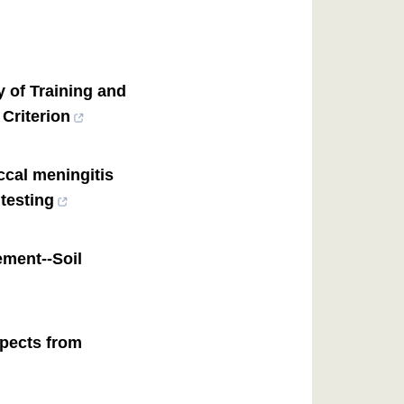
y of Training and
 Criterion
cal meningitis
 testing
ement--Soil
pects from