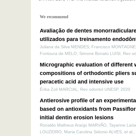
We recommend
Avaliação de dentes monorradiculares
utilizados para treinamento endodôn
Juliana da Silva MENDES; Francisco MONTAGNER
Fontoura de MELO; Simone Bonato LUISI
,
Rev o
Micrographic evaluation of different 
compositions of orthodontic pliers s
peracetic acid and intensive use
Érika Zoli MARCIAL
,
Rev odontol UNESP
,
2020
Antierosive profile of an experimenta
based on antioxidants from Passiflor
initial dentin erosion lesions
Ronaldo Matheus Araújo MARVÃO, Tayanne Laíse
LOUZEIRO, Maria Carolina Sidonio ALVES, et al.
,