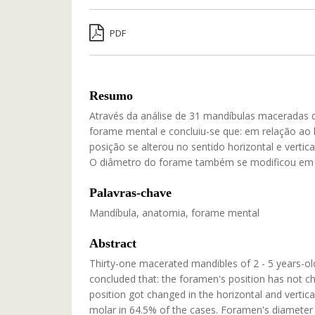
PDF
Resumo
Através da análise de 31 mandíbulas maceradas d
forame mental e concluiu-se que: em relação ao 
posição se alterou no sentido horizontal e verti
O diâmetro do forame também se modificou em re
Palavras-chave
Mandíbula, anatomia, forame mental
Abstract
Thirty-one macerated mandibles of 2 - 5 years-old
concluded that: the foramen's position has not c
position got changed in the horizontal and vertical
molar in 64.5% of the cases. Foramen's diameter