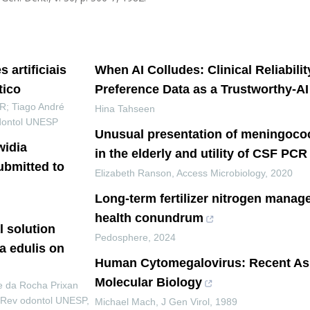
 artificiais
When AI Colludes: Clinical Reliabilit
tico
Preference Data as a Trustworthy-AI
; Tiago André
Hina Tahseen
dontol UNESP
Unusual presentation of meningococ
widia
in the elderly and utility of CSF PCR
ubmitted to
Elizabeth Ranson
,
Access Microbiology
,
2020
Long-term fertilizer nitrogen manag
health conundrum
l solution
Pedosphere
,
2024
a edulis on
Human Cytomegalovirus: Recent As
Molecular Biology
 da Rocha Prixan
Rev odontol UNESP
,
Michael Mach
,
J Gen Virol
,
1989