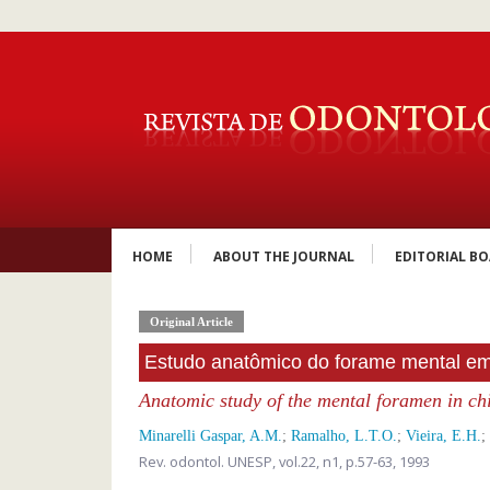
HOME
ABOUT THE JOURNAL
EDITORIAL B
Original Article
Estudo anatômico do forame mental em
Anatomic study of the mental foramen in ch
Minarelli Gaspar, A.M.
;
Ramalho, L.T.O.
;
Vieira, E.H.
;
Rev. odontol. UNESP,
vol.22, n1,
p.57-63, 1993