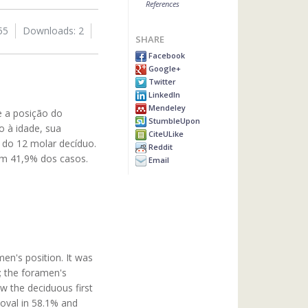
References
55
Downloads: 2
SHARE
Facebook
Google+
Twitter
LinkedIn
Mendeley
e a posição do
StumbleUpon
o à idade, sua
CiteULike
o do 12 molar decíduo.
Reddit
em 41,9% dos casos.
Email
en's position. It was
; the foramen's
ow the deciduous first
oval in 58.1% and