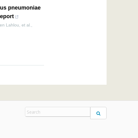
ccus pneumoniae
report
Lahlou, et al.
,