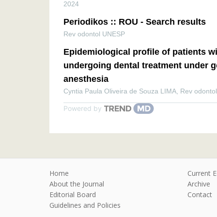
2024
Periodikos :: ROU - Search results
Rev odontol UNESP
Epidemiological profile of patients wi
undergoing dental treatment under g
anesthesia
Cyntia Paula Oliveira de Souza LIMA
,
Rev odonto
Powered by
Home
Current E
About the Journal
Archive
Editorial Board
Contact
Guidelines and Policies